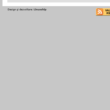
Design şi dezvoltare:
Linuxship