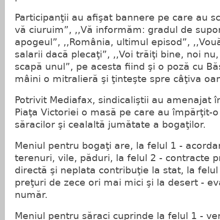
Participanţii au afişat bannere pe care au scri
vă ciuruim”, ,,Vă informăm: gradul de suport
apogeul”, ,,România, ultimul episod”, ,,Vo
salarii dacă plecaţi”, ,,Voi trăiţi bine, noi nu,
scapă unul”, pe acesta fiind şi o poză cu Bă
mâini o mitralieră şi ţinteşte spre câţiva oa
Potrivit Mediafax, sindicaliştii au amenajat î
Piaţa Victoriei o masă pe care au împărţit-o
săracilor şi cealaltă jumătate a bogaţilor.
Meniul pentru bogaţi are, la felul 1 - acorda
terenuri, vile, păduri, la felul 2 - contracte 
directă şi neplata contribuţie la stat, la felul 
preţuri de zece ori mai mici şi la desert - ev
număr.
Meniul pentru săraci cuprinde la felul 1 - v