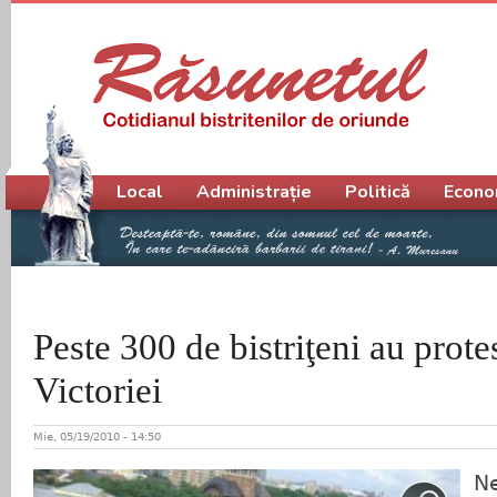
Meniu principal
Local
Administrație
Politică
Econo
Peste 300 de bistriţeni au protes
Victoriei
Mie, 05/19/2010 - 14:50
Ne