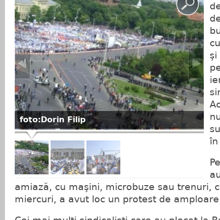
de
de
bu
cu
şi
pe
ie
si
Ac
nu
foto:Dorin Filip
su
în
Pe
au
amiază, cu maşini, microbuze sau trenuri, c
miercuri, a avut loc un protest de amploare