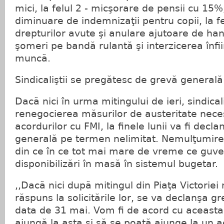
mici, la felul 2 - micşorare de pensii cu 15
diminuare de indemnizaţii pentru copii, la fe
drepturilor avute şi anulare ajutoare de hand
şomeri pe bandă rulantă şi interzicerea înfiin
muncă.
Sindicaliştii se pregătesc de grevă generală
Dacă nici în urma mitingului de ieri, sindical
renegocierea măsurilor de austeritate nec
acordurilor cu FMI, la finele lunii va fi decl
generală pe termen nelimitat. Nemulţumirea 
din ce în ce tot mai mare de vreme ce guv
disponibilizări în masă în sistemul bugetar.
,,Dacă nici după mitingul din Piaţa Victoriei
răspuns la solicitările lor, se va declanşa 
data de 31 mai. Vom fi de acord cu aceast
ajungă la asta şi să se poată ajunge la un a