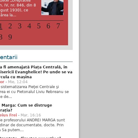
zetei „Dreptatea”
n. IV, nr. 846, din 8
gust 1930), ce
ărea la...
1
2
3
4
5
6
7
8
9
ntarii
 fi amenajată Piața Centrală, în
isericii Evanghelice! Pe unde se va
rcula cu mașina
tor
-
Mie, 12:04
sistematizarea Pieţei Centrale şi
rea ei cu Pietonalul Liviu Rebreanu se
e de...
i Marga: Cum se distruge
rația?
ius Frei
-
Mar, 16:16
ele profesorului ANDREI MARGA sunt
dinar de documentate, docte. Prin
 Sa putem...