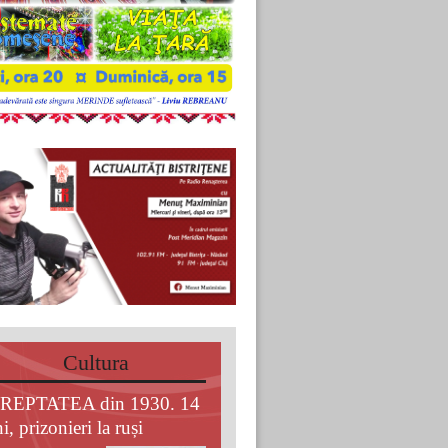
Cultura
REPTATEA din 1930. 14
i, prizonieri la ruși