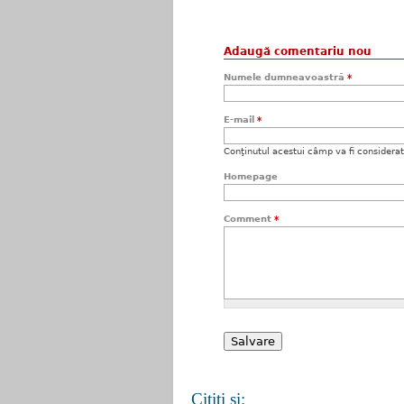
Adaugă comentariu nou
Numele dumneavoastră
*
E-mail
*
Conţinutul acestui câmp va fi considerat c
Homepage
Comment
*
Citiţi şi: