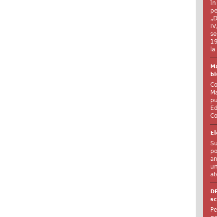
În
pe
„D
IV
se
19
la
Ma
bi
Co
Ma
pu
Ed
Co
El
Su
po
an
un
at
D
sc
Pe