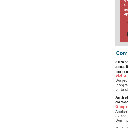
ga
(a
au
ap
Come
Cum va
zona B
mai ci
Vizita
Despre 
integra
vorbeşt
Andre
democ
Onopre
Analiz
extraor
Domnia