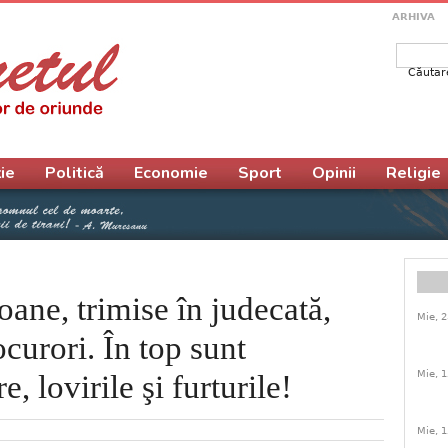
ARHIVA
Căutar
Form
ie
Politică
Economie
Sport
Opinii
Religie
oane, trimise în judecată,
Mie, 2
ocurori. În top sunt
Mie, 1
e, lovirile şi furturile!
Mie, 1