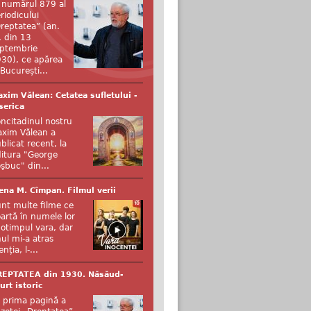
 numărul 879 al
riodicului
reptatea” (an.
, din 13
ptembrie
30), ce apărea
 București...
xim Vălean: Cetatea sufletului -
serica
ncitadinul nostru
xim Vălean a
blicat recent, la
itura "George
şbuc" din...
ena M. Cîmpan. Filmul verii
nt multe filme ce
artă în numele lor
otimpul vara, dar
ul mi-a atras
enția, l-...
REPTATEA din 1930. Năsăud-
urt istoric
 prima pagină a