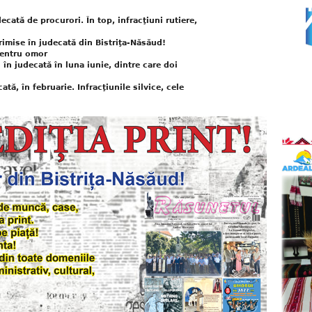
cată de procurori. În top, infracţiuni rutiere,
rimise în judecată din Bistriţa-Năsăud!
 pentru omor
i în judecată în luna iunie, dintre care doi
tă, în februarie. Infracţiunile silvice, cele