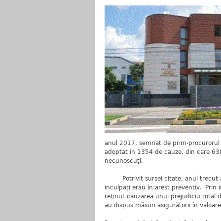
anul 2017, semnat de prim-procurorul D
adoptat în 1354 de cauze, din care 630
necunoscuţi.
Potrivit sursei citate, anul trecut au
inculpaţi erau în arest preventiv. Prin i
reţinut cauzarea unui prejudiciu total 
au dispus măsuri asigurătorii în valoar