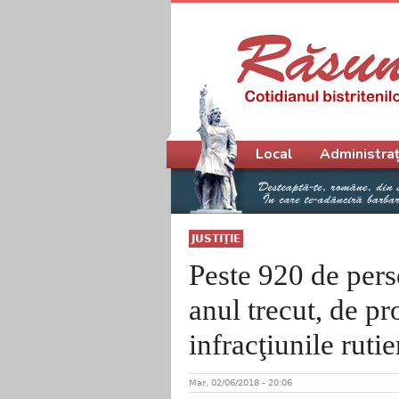
Meniu principal
Local
Administraț
JUSTIŢIE
Peste 920 de pers
anul trecut, de pr
infracţiunile rutier
Mar, 02/06/2018 - 20:06