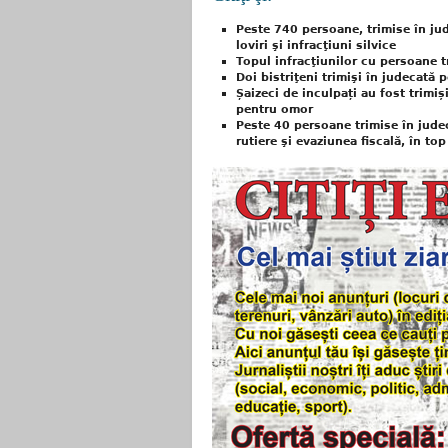
Peste 740 persoane, trimise în jude
loviri şi infracţiuni silvice
Topul infracţiunilor cu persoane t
Doi bistriţeni trimişi în judecată
Șaizeci de inculpați au fost trimiș
pentru omor
Peste 40 persoane trimise în judeca
rutiere şi evaziunea fiscală, în top