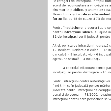
Pe categorii de infracţiuni, în topul num
acord de recunoaştere a vinovăţiei se 
drumurile publice
, şi anume 361 ca
Năsăud urcă şi
lovirile şi alte violen
furturile
, cu 45 de cauze şi 7
3
de incu
Pentru
înşelăciune
, procurorii au dis
pentru
infracţiuni silvice
, au ajuns î
32 de inculpaţi
vor fi judecaţi pentr
Altfel, pe lista de infracţiuni figurează
12 inculpaţi, ucidere din culpă - 12 i
din culpă - 9 inculpaţi, viol - 6 inculpa
agresiune sexuală - 4 inculpaţi.
La capitolul infracţiuni contra patrim
inculpaţi, iar pentru distrugere - 10 in
Pentru infracţiuni contra autorităţii vor
fiind trimise în judecată pentru mărtu
judecată pentru infracţiuni de corupţie 
penal şi de Legea nr. 78/2000
),
evaziun
infracţiuni pentru care persoanele se vo