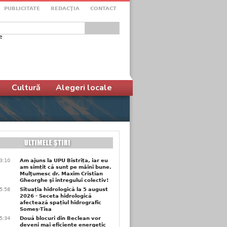
PUBLICITATE
REDACŢIA
CONTACT
e
ular de căutare
Cultură
Alegeri locale
3:10
Am ajuns la UPU Bistrița, iar eu
am simțit că sunt pe mâini bune.
Mulţumesc dr. Maxim Cristian
Gheorghe şi întregului colectiv!
5:58
Situația hidrologică la 5 august
2026 - Seceta hidrologică
afectează spațiul hidrografic
Someș-Tisa
5:34
Două blocuri din Beclean vor
deveni mai eficiente energetic