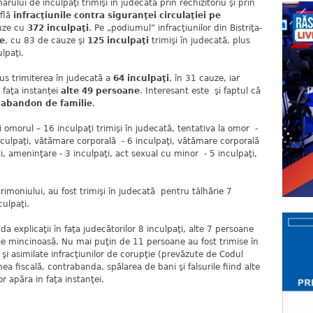
ărului de inculpaţi trimişi în judecată prin rechizitoriu şi prin
află
infracţiunile contra siguranţei circulaţiei pe
uze cu
372 inculpaţi
. Pe „podiumul” infracţiunilor din Bistriţa-
ţe
, cu 83 de cauze şi
125 inculpaţi
trimişi în judecată, plus
lpaţi.
pus trimiterea în judecată a
64 inculpaţi
, în 31 cauze, iar
n faţa instanţei
alte 49 persoane
. Interesant este şi faptul că
u
abandon de familie
.
 şi omorul – 16 inculpaţi trimişi în judecată, tentativa la omor -
nculpaţi, vătămare corporală - 6 inculpaţi, vătămare corporală
ţi, ameninţare - 3 inculpaţi, act sexual cu minor - 5 inculpaţi,
oniului, au fost trimişi în judecată pentru tâlhărie 7
culpaţi.
 da explicaţii în faţa judecătorilor 8 inculpaţi, alte 7 persoane
rie mincinoasă. Nu mai puţin de 11 persoane au fost trimise în
şi asimilate infracţiunilor de corupţie (prevăzute de Codul
ea fiscală, contrabanda, spălarea de bani şi falsurile fiind alte
r apăra in faţa instanţei.