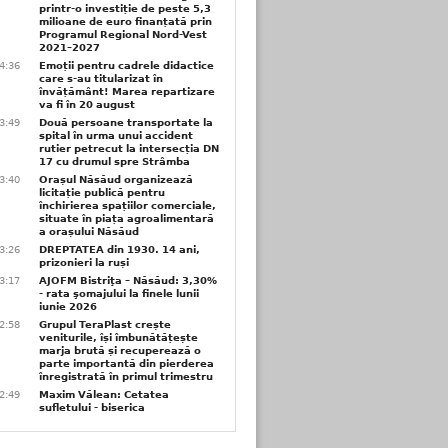
printr-o investiție de peste 5,3
milioane de euro finanțată prin
Programul Regional Nord-Vest
2021–2027
4:36
Emoții pentru cadrele didactice
care s-au titularizat în
învățământ! Marea repartizare
va fi în 20 august
3:49
Două persoane transportate la
spital în urma unui accident
rutier petrecut la intersecția DN
17 cu drumul spre Strâmba
3:40
Orașul Năsăud organizează
licitație publică pentru
închirierea spațiilor comerciale,
situate în piața agroalimentară
a orașului Năsăud
3:26
DREPTATEA din 1930. 14 ani,
prizonieri la ruși
3:17
AJOFM Bistriţa – Năsăud: 3,30%
- rata şomajului la finele lunii
iunie 2026
2:58
Grupul TeraPlast crește
veniturile, își îmbunătățește
marja brută și recuperează o
parte importantă din pierderea
înregistrată în primul trimestru
2:49
Maxim Vălean: Cetatea
sufletului - biserica