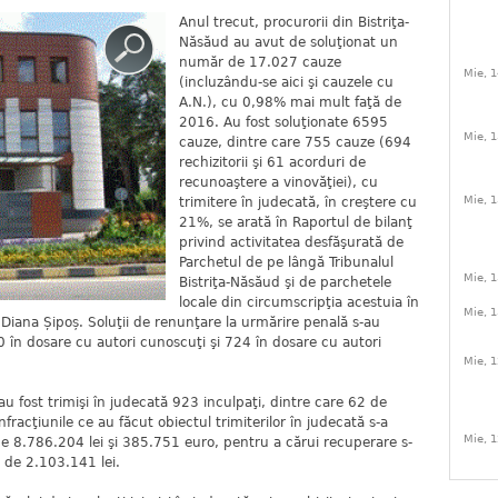
Anul trecut, procurorii din Bistriţa-
Năsăud au avut de soluţionat un
număr de 17.027 cauze
Mie, 1
(incluzându-se aici şi cauzele cu
A.N.), cu 0,98% mai mult faţă de
2016. Au fost soluţionate 6595
Mie, 1
cauze, dintre care 755 cauze (694
rechizitorii şi 61 acorduri de
recunoaştere a vinovăţiei), cu
Mie, 1
trimitere în judecată, în creştere cu
21%, se arată în Raportul de bilanţ
privind activitatea desfăşurată de
Parchetul de pe lângă Tribunalul
Mie, 1
Bistriţa-Năsăud şi de parchetele
locale din circumscripţia acestuia în
Mie, 1
iana Șipoș. Soluţii de renunţare la urmărire penală s-au
 în dosare cu autori cunoscuţi şi 724 în dosare cu autori
Mie, 1
 fost trimişi în judecată 923 inculpaţi, dintre care 62 de
nfracţiunile ce au făcut obiectul trimiterilor în judecată s-a
Mie, 1
de 8.786.204 lei şi 385.751 euro, pentru a cărui recuperare s-
e de 2.103.141 lei.