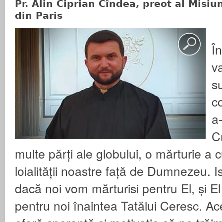
Pr. Alin Ciprian Cîndea, preot al Misiu
din Paris
Î
va
s
c
a
C
multe părți ale globului, o mărturie a cu
loialității noastre față de Dumnezeu. 
dacă noi vom mărturisi pentru El, și El
pentru noi înaintea Tatălui Ceresc. A