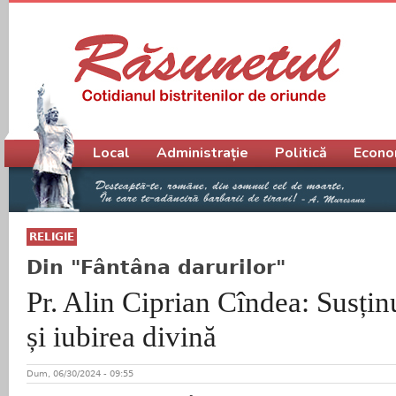
Meniu principal
Local
Administrație
Politică
Econo
RELIGIE
Din "Fântâna darurilor"
Pr. Alin Ciprian Cîndea: Susțin
și iubirea divină
Dum, 06/30/2024 - 09:55