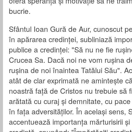
oferă speranță și motivație să ne trăi
bucrie.
Sfântul Ioan Gură de Aur, cunoscut pe
în apărarea credinței, subliniază impor
publice a credinței: "Să nu ne fie rușin
Crucea Sa. Dacă noi ne vom rușina de 
rușina de noi înaintea Tatălui Său". A
atât de clar exprimată ne amintește că 
noastră față de Cristos nu trebuie să f
arătată cu curaj și demnitate, cu pace ș
în fața adversităților. În același sens,
accentuează importanța mărturisirii și
credință, spunând: "Împărtășiți credin