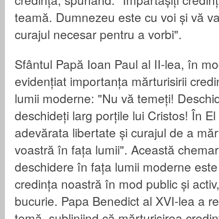
teamă. Dumnezeu este cu voi și vă va 
curajul necesar pentru a vorbi".
Sfântul Papă Ioan Paul al II-lea, în m
evidențiat importanța mărturisirii credi
lumii moderne: "Nu vă temeți! Deschide
deschideți larg porțile lui Cristos! În El
adevărata libertate și curajul de a mărt
voastră în fața lumii". Această chemare
deschidere în fața lumii moderne este o 
credința noastră în mod public și activ
bucurie. Papa Benedict al XVI-lea a re
temă, subliniind că mărturisirea credin