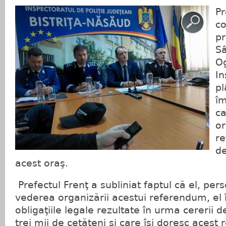
Pr
co
pr
Sâ
O
In
pl
îm
ca
or
re
de
acest oraş.
Prefectul Frenţ a subliniat faptul că el, pers
vederea organizării acestui referendum, el 
obligaţiile legale rezultate în urma cererii
trei mii de cetăţeni şi care îşi doresc aces