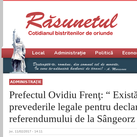
Meniu principal
Local
Administrație
Politică
Econo
ADMINISTRAŢIE
Prefectul Ovidiu Frenţ: “ Există
prevederile legale pentru decla
referendumului de la Sângeorz
Joi, 11/02/2017 - 14:11