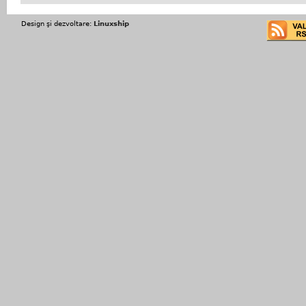
Design şi dezvoltare:
Linuxship