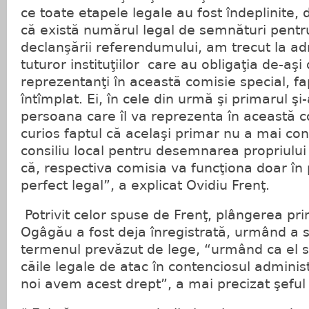
ce toate etapele legale au fost îndeplinite,
că există numărul legal de semnături pentr
declanşării referendumului, am trecut la ad
tuturor instituţiilor care au obligaţia de-a
reprezentanţi în această comisie special, fap
întîmplat. Ei, în cele din urmă şi primarul ş
persoana care îl va reprezenta în această c
curios faptul că acelaşi primar nu a mai co
consiliu local pentru desemnarea propriului
că, respectiva comisia va funcţiona doar în
perfect legal”, a explicat Ovidiu Frenţ.
Potrivit celor spuse de Frenţ, plângerea pri
Ogâgău a fost deja înregistrată, urmând a 
termenul prevăzut de lege, “urmând ca el să
căile legale de atac în contenciosul adminis
noi avem acest drept”, a mai precizat şeful I