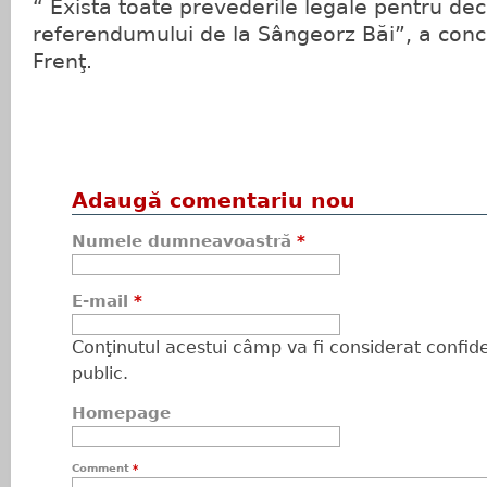
“ Există toate prevederile legale pentru de
referendumului de la Sângeorz Băi”, a conch
Frenţ.
Adaugă comentariu nou
Numele dumneavoastră
*
E-mail
*
Conţinutul acestui câmp va fi considerat confiden
public.
Homepage
Comment
*