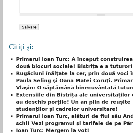
Citiţi şi:
Primarul Ioan Turc: A început construirea
două blocuri sociale! Bistrița e a tuturor!
Rugăciuni înălţate la cer, prin două voci 
Paula Seling şi Oana Matei Coruţi. Primar
Vlaşin: O săptămână binecuvântată tutur
Extensiile din Bistrița ale universităților 
au deschis porțile! Un an plin de reușite
studenților și cadrelor universitare!
Primarul Ioan Turc, alături de fiul său And
schi! Vezi programul și tarifele de pe Pâr
Ioan Turc: Mergem la vot!