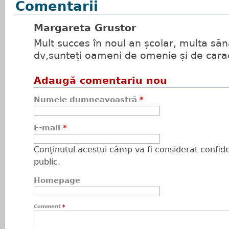
Comentarii
Margareta Grustor
Mult succes în noul an școlar, multa sănă
dv,sunteți oameni de omenie și de carac
Adaugă comentariu nou
Numele dumneavoastră
*
E-mail
*
Conţinutul acestui câmp va fi considerat confiden
public.
Homepage
Comment
*