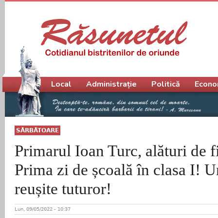
Meniu principal
Local
Administrație
Politică
Econo
SĂRBĂTOARE
Primarul Ioan Turc, alături de f
Prima zi de școală în clasa I! U
reușite tuturor!
Lun, 09/05/2022 - 10:37