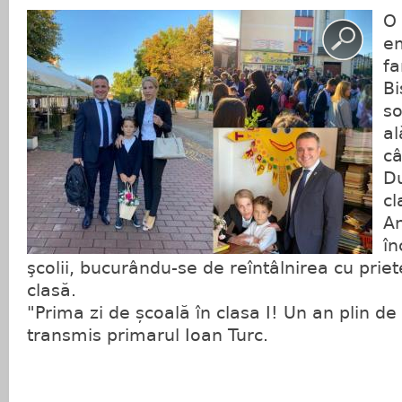
O 
em
fa
Bi
so
al
câ
Du
cl
An
în
şcolii, bucurându-se de reîntâlnirea cu priete
clasă.
"Prima zi de școală în clasa I! Un an plin de 
transmis primarul Ioan Turc.