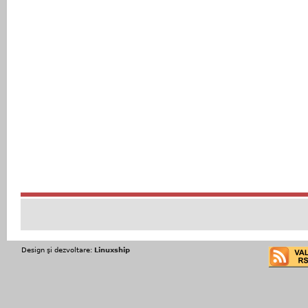
Design şi dezvoltare:
Linuxship