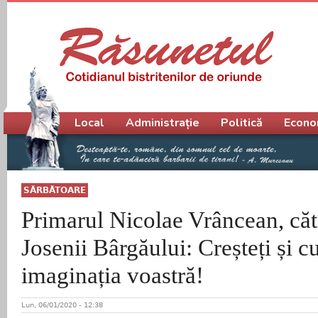
Meniu principal
Local
Administrație
Politică
Econo
SĂRBĂTOARE
Primarul Nicolae Vrâncean, cătr
Josenii Bârgăului: Creșteți și c
imaginația voastră!
Lun, 06/01/2020 - 12:38