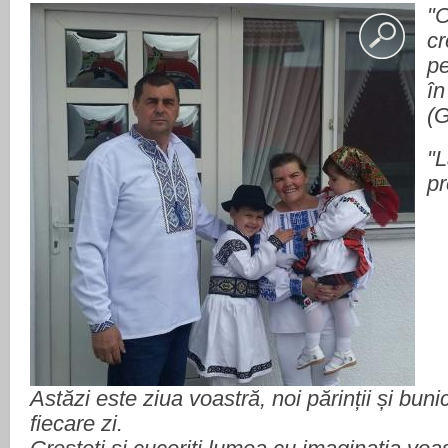
"
c
pe
în
(
"L
pr
Astăzi este ziua voastră, noi părinții și buni
fiecare zi.