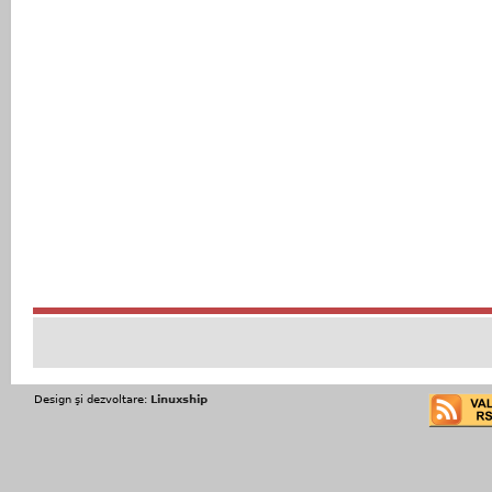
Design şi dezvoltare:
Linuxship