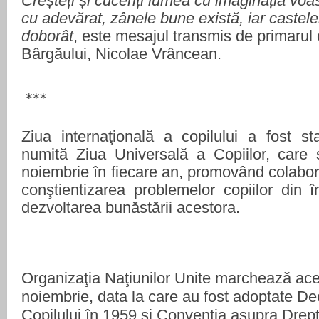
Creșteți și cuceriți lumea cu imaginația voas
cu adevărat, zânele bune există, iar castele
doborât
, este mesajul transmis de primarul
Bârgăului, Nicolae Vrâncean.
***
Ziua internaţională a copilului a fost sta
numită Ziua Universală a Copiilor, care
noiembrie în fiecare an, promovând colabora
conştientizarea problemelor copiilor din 
dezvoltarea bunăstării acestora.
Organizaţia Naţiunilor Unite marchează ace
noiembrie, data la care au fost adoptate Dec
Copilului în 1959 şi Convenţia asupra Dreptu