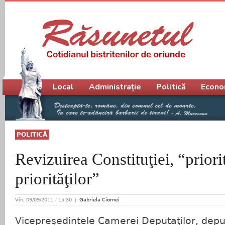
Meniu principal
Local
Administrație
Politică
Econo
POLITICĂ
Revizuirea Constituţiei, “priori
priorităţilor”
Vin, 09/09/2011 - 15:30
Gabriela Ciornei
Vicepreşedintele Camerei Deputaţilor, depu