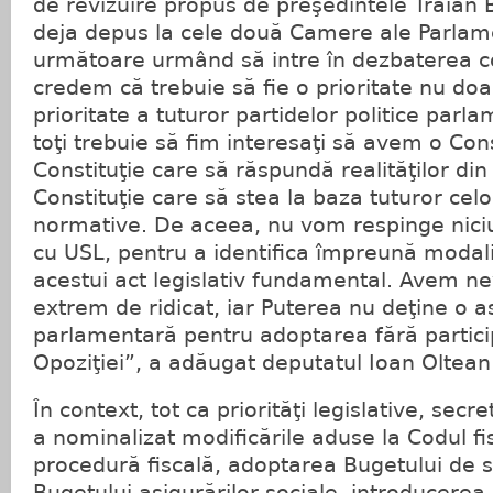
de revizuire propus de preşedintele Traian 
deja depus la cele două Camere ale Parlame
următoare urmând să intre în dezbaterea co
credem că trebuie să fie o prioritate nu doar
prioritate a tuturor partidelor politice parl
toţi trebuie să fim interesaţi să avem o Con
Constituţie care să răspundă realităţilor di
Constituţie care să stea la baza tuturor celo
normative. De aceea, nu vom respinge niciu
cu USL, pentru a identifica împreună modali
acestui act legislativ fundamental. Avem n
extrem de ridicat, iar Puterea nu deţine o
parlamentară pentru adoptarea fără partici
Opoziţiei”, a adăugat deputatul Ioan Oltean
În context, tot ca priorităţi legislative, secr
a nominalizat modificările aduse la Codul fi
procedură fiscală, adoptarea Bugetului de s
Bugetului asigurărilor sociale, introducerea