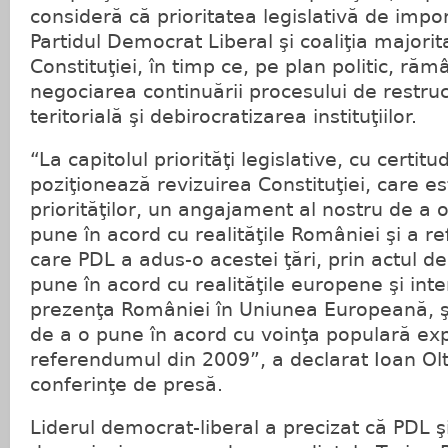
consideră că prioritatea legislativă de imp
Partidul Democrat Liberal şi coaliţia majorit
Constituţiei, în timp ce, pe plan politic, răm
negociarea continuării procesului de restruc
teritorială şi debirocratizarea instituţiilor.
“La capitolul priorităţi legislative, cu certit
poziţionează revizuirea Constituţiei, care es
priorităţilor, un angajament al nostru de a 
pune în acord cu realităţile României şi a 
care PDL a adus-o acestei ţări, prin actul d
pune în acord cu realităţile europene şi inte
prezenţa României în Uniunea Europeană, şi,
de a o pune în acord cu voinţa populară ex
referendumul din 2009”, a declarat Ioan Olt
conferinţe de presă.
Liderul democrat-liberal a precizat că PDL şi