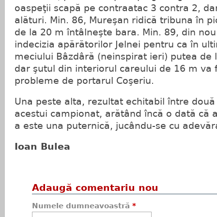
oaspeţii scapă pe contraatac 3 contra 2, da
alături. Min. 86, Mureşan ridică tribuna în pi
de la 20 m întâlneşte bara. Min. 89, din no
indecizia apărătorilor Jelnei pentru ca în ult
meciului Bâzdâră (neinspirat ieri) putea de l
dar şutul din interiorul careului de 16 m va f
probleme de portarul Coşeriu.
Una peste alta, rezultat echitabil între dou
acestui campionat, arătând încă o dată că a
a este una puternică, jucându-se cu adevăra
Ioan Bulea
Adaugă comentariu nou
Numele dumneavoastră
*