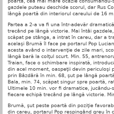
poartă, cea mai mare ocazie consumându-s
gazdele puteau deschide scorul, dar Rus C
lângă poartă din interiorul careului de 16 m
Partea a 2-a va fi una într-adevăr dramatică
trecând pe lângă victorie. Mai întâi gazdele
scăpat pe stânga, a intrat în careu, dar a tra
acelaşi Brumă îl face pe portarul Pop Lucia
acesta având o intervenţie de zile mari, sc
lângă bară la colţul scurt. Min. 55, antrenor
Traian, face o schimbare inspirată, introduc
din acel moment, oaspeţii devin periculoşi 
prin Bâzdâră în min. 68, şut pe lângă poartă 
Bala, min. 74, scăpat singur spre poartă, ra
Ultimele 10 min. vor fi dramatice, jucându-
fiecare echipă trecând pe lângă victorie. Mi
Brumă, şut peste poartă din poziţie favorabi
din careu, portarul Pop respingând greu în c