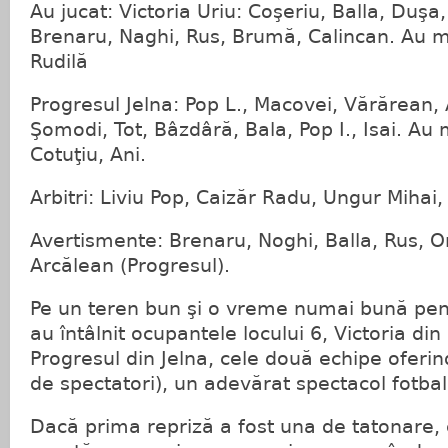
Au jucat: Victoria Uriu: Coşeriu, Balla, Duşa
Brenaru, Naghi, Rus, Brumă, Calincan. Au ma
Rudilă
Progresul Jelna: Pop L., Macovei, Vărărean,
Şomodi, Tot, Bâzdâră, Bala, Pop I., Isai. Au 
Cotuţiu, Ani.
Arbitri: Liviu Pop, Caizăr Radu, Ungur Mihai, t
Avertismente: Brenaru, Noghi, Balla, Rus, Or
Arcălean (Progresul).
Pe un teren bun şi o vreme numai bună pentr
au întâlnit ocupantele locului 6, Victoria din l
Progresul din Jelna, cele două echipe oferin
de spectatori), un adevărat spectacol fotbali
Dacă prima repriză a fost una de tatonare, 