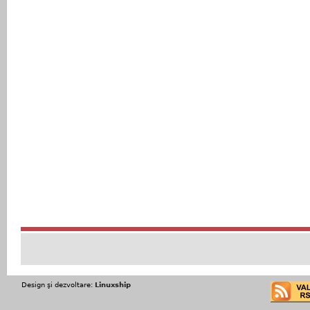
Design şi dezvoltare:
Linuxship