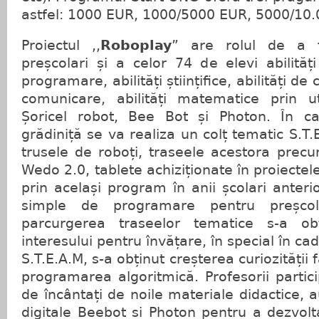
astfel: 1000 EUR, 1000/5000 EUR, 5000/10.
Proiectul ,,
Roboplay
” are rolul de a 
preșcolari și a celor 74 de elevi abilități 
programare, abilități științifice, abilități de
comunicare, abilități matematice prin ut
Șoricel robot, Bee Bot și Photon. În c
grădiniță se va realiza un colț tematic S.T
trusele de roboți, traseele acestora prec
Wedo 2.0, tablete achiziționate în proiectel
prin același program în anii școlari anteri
simple de programare pentru preșcola
parcurgerea traseelor tematice s-a ob
interesului pentru învățare, în special în cad
S.T.E.A.M, s-a obținut creșterea curiozității 
programarea algoritmică. Profesorii partic
de încântați de noile materiale didactice, au
digitale Beebot si Photon pentru a dezvolt