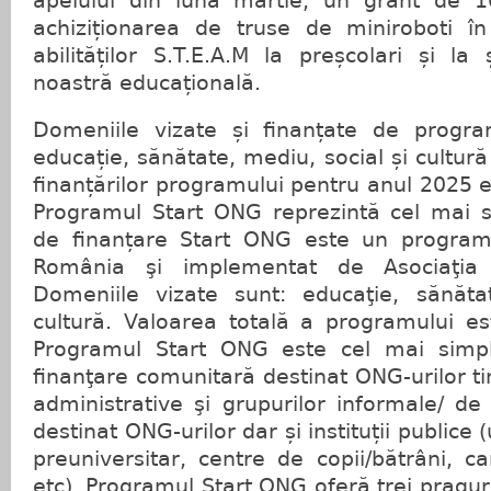
apelului din luna martie, un grant de 
achiziționarea de truse de miniroboti în
abilităților S.T.E.A.M la preșcolari și la ș
noastră educațională.
Domeniile vizate și finanțate de progr
educație, sănătate, mediu, social și cultură
finanțărilor programului pentru anul 2025 
Programul Start ONG reprezintă cel mai si
de finanțare Start ONG este un program
România şi implementat de Asociaţia
Domeniile vizate sunt: educaţie, sănăta
cultură. Valoarea totală a programului e
Programul Start ONG este cel mai simpli
finanţare comunitară destinat ONG-urilor tine
administrative şi grupurilor informale/ de 
destinat ONG-urilor dar și instituții publice
preuniversitar, centre de copii/bătrâni, ca
etc). Programul Start ONG oferă trei praguri