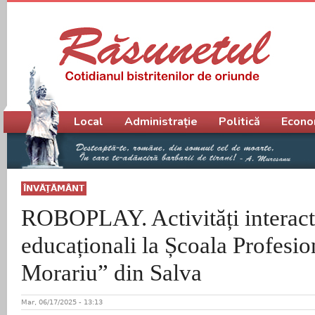
Meniu principal
Local
Administrație
Politică
Econo
ÎNVĂŢĂMÂNT
ROBOPLAY. Activități interact
educaționali la Școala Profesio
Morariu” din Salva
Mar, 06/17/2025 - 13:13