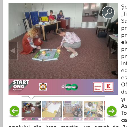
Ș
„
S
p
pr
e
p
p
i
ed
es
O
d
ș
A
T
c