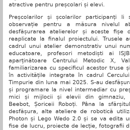
atractive pentru preșcolari și elevi.
Preșcolarilor și școlarilor participanți li
observație pentru a măsura nivelul abil
desfășurarea atelierelor și aceste fișe 
reaplicate la finalul proiectului. Trusele 
cadrul unui atelier demonstrativ unui n
educatoare, profesori metodiști ai ISJBN
aparținătoare Centrului Metodic X, Va
familiarizarea cu specificul acestor truse 
în activitățile integrate în cadrul Cercul
Timpurie din luna mai 2025. S-au desfășur
și programare la nivel intermediar cu preș
mici și mijlocii și elevii din gimnaziu, 
Beebot, Șoriceii Roboți. Pâna la sfărșitu
desfășura, alte ateliere de robotică utili
Photon și Lego Wedo 2.0 și se va edita un
fise de lucru, proiecte de lecție, fotografii 