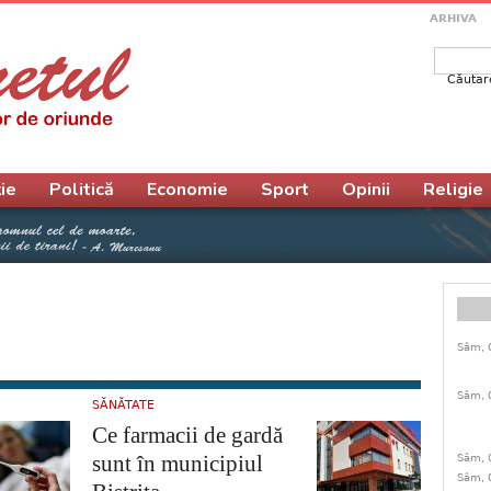
ARHIVA
Căutar
Form
ie
Politică
Economie
Sport
Opinii
Religie
Sâm, 
Sâm, 
SĂNĂTATE
Ce farmacii de gardă
sunt în municipiul
Sâm, 
Sâm, 