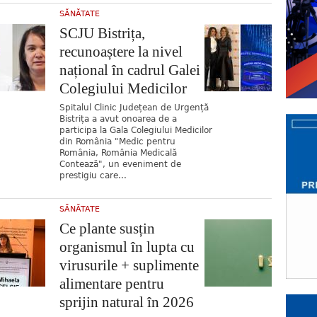
SĂNĂTATE
SCJU Bistrița,
recunoaștere la nivel
național în cadrul Galei
Colegiului Medicilor
Spitalul Clinic Județean de Urgență
Bistrița a avut onoarea de a
participa la Gala Colegiului Medicilor
din România "Medic pentru
România, România Medicală
Contează", un eveniment de
prestigiu care...
SĂNĂTATE
Ce plante susțin
organismul în lupta cu
virusurile + suplimente
alimentare pentru
sprijin natural în 2026