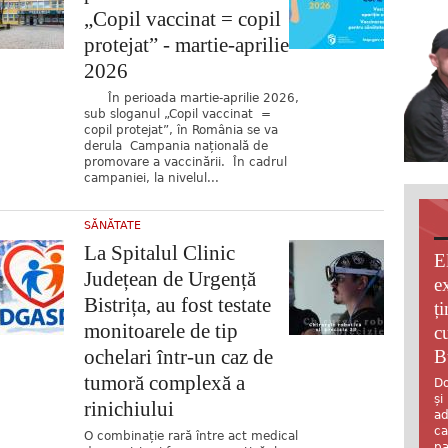
„Copil vaccinat = copil
protejat” - martie-aprilie
2026
În perioada martie-aprilie 2026,
sub sloganul „Copil vaccinat =
copil protejat”, în România se va
derula Campania națională de
promovare a vaccinării. În cadrul
campaniei, la nivelul...
SĂNĂTATE
La Spitalul Clinic
E
Județean de Urgență
e
Bistrița, au fost testate
ț
monitoarele de tip
c
ochelari într-un caz de
B
tumoră complexă a
Do
și
rinichiului
ad
ca
O combinație rară între act medical
pa