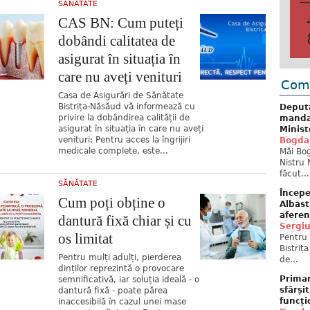
SĂNĂTATE
CAS BN: Cum puteți
dobândi calitatea de
asigurat în situația în
care nu aveți venituri
Come
Casa de Asigurări de Sănătate
Bistrița-Năsăud vă informează cu
Deput
privire la dobândirea calității de
mandat
asigurat în situația în care nu aveți
Minist
venituri: Pentru acces la îngrijiri
Bogda
medicale complete, este...
Măi Bog
Nistru 
făcut...
SĂNĂTATE
Începe
Cum poți obține o
Albast
aferen
dantură fixă chiar și cu
Sergi
os limitat
Pentru 
Bistriț
Pentru mulți adulți, pierderea
de...
dinților reprezintă o provocare
Primar
semnificativă, iar soluția ideală - o
sfârși
dantură fixă - poate părea
funcți
inaccesibilă în cazul unei mase