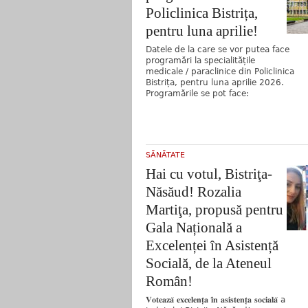
Policlinica Bistrița,
pentru luna aprilie!
Datele de la care se vor putea face
programări la specialitățile
medicale / paraclinice din Policlinica
Bistrița, pentru luna aprilie 2026.
Programările se pot face:
SĂNĂTATE
Hai cu votul, Bistriţa-
Năsăud! Rozalia
Martiţa, propusă pentru
Gala Națională a
Excelenței în Asistență
Socială, de la Ateneul
Român!
𝐕𝐨𝐭𝐞𝐚𝐳𝐚̆ 𝐞𝐱𝐜𝐞𝐥𝐞𝐧𝐭̦𝐚 𝐢̂𝐧 𝐚𝐬𝐢𝐬𝐭𝐞𝐧𝐭̦𝐚 𝐬𝐨𝐜𝐢𝐚𝐥𝐚̆ a