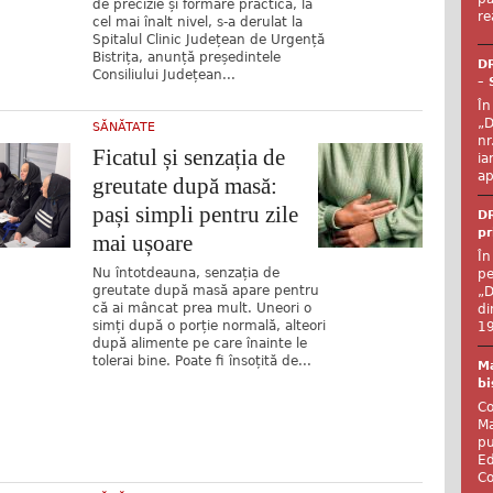
de precizie și formare practică, la
re
cel mai înalt nivel, s-a derulat la
Spitalul Clinic Județean de Urgență
Bistrița, anunță președintele
DR
Consiliului Județean...
– 
În
„D
SĂNĂTATE
nr
Ficatul și senzația de
ia
ap
greutate după masă:
pași simpli pentru zile
DR
pr
mai ușoare
În
Nu întotdeauna, senzația de
pe
greutate după masă apare pentru
„D
că ai mâncat prea mult. Uneori o
di
simți după o porție normală, alteori
19
după alimente pe care înainte le
tolerai bine. Poate fi însoțită de...
Ma
bi
Co
Ma
pu
Ed
Co