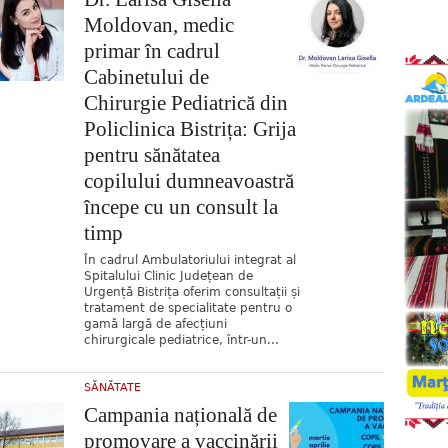
Moldovan, medic
primar în cadrul
Cabinetului de
Chirurgie Pediatrică din
Policlinica Bistrița: Grija
pentru sănătatea
copilului dumneavoastră
începe cu un consult la
timp
În cadrul Ambulatoriului integrat al
Spitalului Clinic Județean de
Urgență Bistrița oferim consultații și
tratament de specialitate pentru o
gamă largă de afecțiuni
chirurgicale pediatrice, într-un...
SĂNĂTATE
Campania națională de
promovare a vaccinării