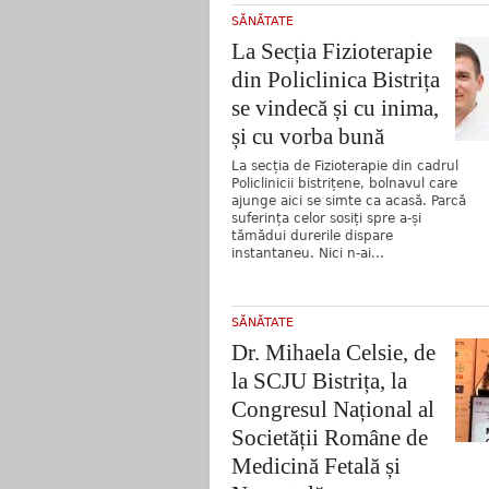
SĂNĂTATE
La Secția Fizioterapie
din Policlinica Bistrița
se vindecă și cu inima,
și cu vorba bună
La secția de Fizioterapie din cadrul
Policlinicii bistrițene, bolnavul care
ajunge aici se simte ca acasă. Parcă
suferința celor sosiți spre a-și
tămădui durerile dispare
instantaneu. Nici n-ai...
SĂNĂTATE
Dr. Mihaela Celsie, de
la SCJU Bistrița, la
Congresul Național al
Societății Române de
Medicină Fetală și