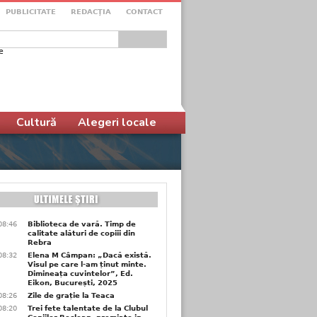
PUBLICITATE
REDACŢIA
CONTACT
e
ular de căutare
Cultură
Alegeri locale
08:46
Biblioteca de vară. Timp de
calitate alături de copiii din
Rebra
08:32
Elena M Câmpan: „Dacă există.
Visul pe care l-am ținut minte.
Dimineața cuvintelor”, Ed.
Eikon, București, 2025
08:26
Zile de grație la Teaca
08:20
Trei fete talentate de la Clubul