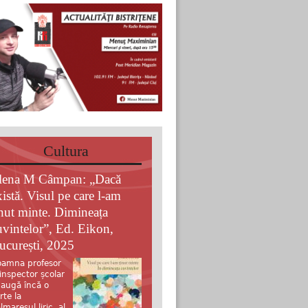
Cultura
lena M Câmpan: „Dacă
xistă. Visul pe care l-am
inut minte. Dimineața
uvintelor”, Ed. Eikon,
ucurești, 2025
amna profesor
 inspector școlar
augă încă o
rte la
lmaresul liric al