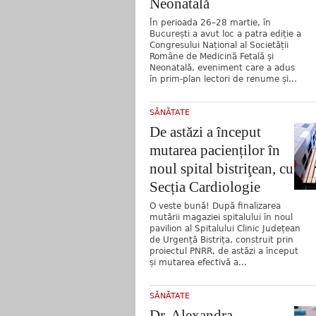
Neonatală
În perioada 26–28 martie, în
București a avut loc a patra ediție a
Congresului Național al Societății
Române de Medicină Fetală și
Neonatală, eveniment care a adus
în prim-plan lectori de renume și...
SĂNĂTATE
De astăzi a început
mutarea pacienților în
noul spital bistriţean, cu
Secția Cardiologie
O veste bună! După finalizarea
mutării magaziei spitalului în noul
pavilion al Spitalului Clinic Județean
de Urgență Bistrița, construit prin
proiectul PNRR, de astăzi a început
și mutarea efectivă a...
SĂNĂTATE
Dr. Alexandra