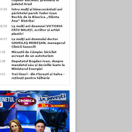
Copiilor Beclean, premiate in
județul Arad
07:04
Întru mulţi şi binecuvântați ani
părintelui paroh Tudor-Ioan
Bechiș de la Biserica „Sfânta
Ana” Bistrița!
06:59
La mulți ani doamnei VICTORIA
FĂTU NALAŢI, scriitor și artist
plastic!
06:57
La mulţi ani domnului doctor
GAVRILAŞ MUREŞAN, managerul
Clinicii Sanovil!
2:45
Miceștii de Câmpie: biciclist
acroșat de un autoturism
6:08
Deputatul Bogdan Ivan, despre
mandatul său și deciziile luate la
Ministerul Energiei
3:51
Trei tineri - din Florești și Salva -
reținuți pentru tâlhărie