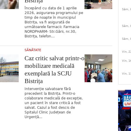
Bistrița
Începând cu data de 1 aprilie
Sâm, 
2026, asigurarea programului pe
timp de noapte în municipiul
Bistrița, va fi asigurată de
Sâm, 
următoarele farmacii: Farmacia
NORDPHARM- Str.Gării, nr.30,
Bistrița, telefon...
Sâm, 
SĂNĂTATE
Vin, 2
Caz critic salvat printr-o
Vin, 1
mobilizare medicală
exemplară la SCJU
Vin, 1
Bistrița
Intervenție salvatoare fără
precedent la Bistrița. Printr-o
colaborare medicală de excepție,
un pacient în stare critică a fost
salvat. Cazul a fost descis de
Spitalul Clinic Județean de
Urgență...