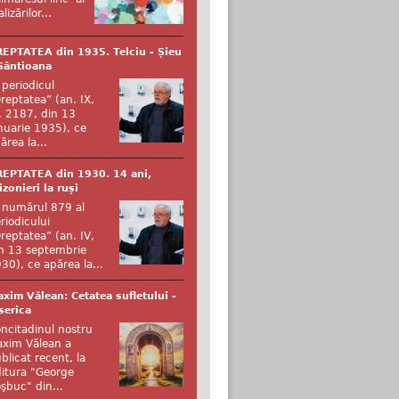
alizărilor...
EPTATEA din 1935. Telciu - Șieu
Sântioana
 periodicul
reptatea” (an. IX,
. 2187, din 13
nuarie 1935), ce
ărea la...
EPTATEA din 1930. 14 ani,
izonieri la ruși
 numărul 879 al
riodicului
reptatea” (an. IV,
n 13 septembrie
30), ce apărea la...
xim Vălean: Cetatea sufletului -
serica
ncitadinul nostru
xim Vălean a
blicat recent, la
itura "George
şbuc" din...