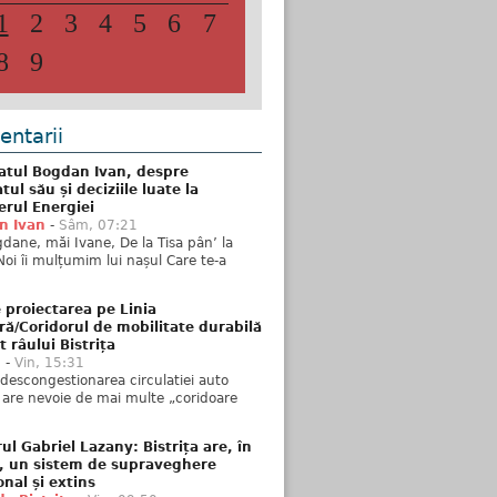
1
2
3
4
5
6
7
8
9
ntarii
atul Bogdan Ivan, despre
ul său și deciziile luate la
erul Energiei
n Ivan
-
Sâm, 07:21
dane, măi Ivane, De la Tisa pân’ la
Noi îi mulțumim lui nașul Care te-a
 proiectarea pe Linia
ră/Coridorul de mobilitate durabilă
t râului Bistrița
u
-
Vin, 15:31
descongestionarea circulatiei auto
a are nevoie de mai multe „coridoare
ul Gabriel Lazany: Bistrița are, în
t, un sistem de supraveghere
onal și extins