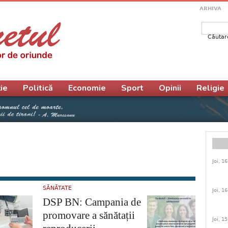
ARHIVA
Căutar
Form
ie
Politică
Economie
Sport
Opinii
Religie
Joi, 1
SĂNĂTATE
Joi, 1
DSP BN: Campania de
promovare a sănătații
Joi, 1