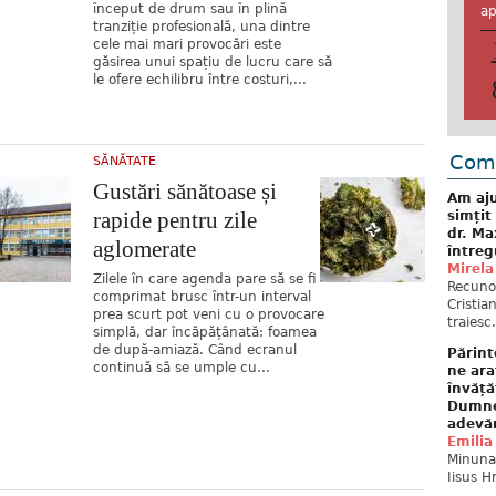
început de drum sau în plină
ap
tranziție profesională, una dintre
cele mai mari provocări este
găsirea unui spațiu de lucru care să
le ofere echilibru între costuri,...
Come
SĂNĂTATE
Gustări sănătoase și
Am aju
rapide pentru zile
simțit
dr. Ma
aglomerate
întreg
Mirela
Zilele în care agenda pare să se fi
Recuno
comprimat brusc într-un interval
Cristia
prea scurt pot veni cu o provocare
traiesc.
simplă, dar încăpățânată: foamea
de după-amiază. Când ecranul
Părint
continuă să se umple cu...
ne ara
învăță
Dumne
adevă
Emilia
Minunat
Iisus H