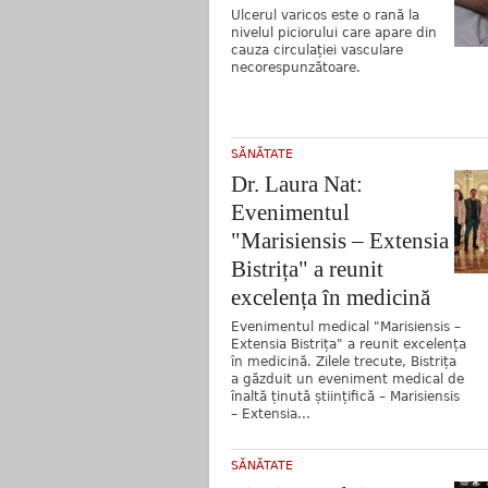
Ulcerul varicos este o rană la
nivelul piciorului care apare din
cauza circulației vasculare
necorespunzătoare.
SĂNĂTATE
Dr. Laura Nat:
Evenimentul
"Marisiensis – Extensia
Bistrița" a reunit
excelența în medicină
Evenimentul medical "Marisiensis –
Extensia Bistrița" a reunit excelența
în medicină. Zilele trecute, Bistrița
a găzduit un eveniment medical de
înaltă ținută științifică – Marisiensis
– Extensia...
SĂNĂTATE