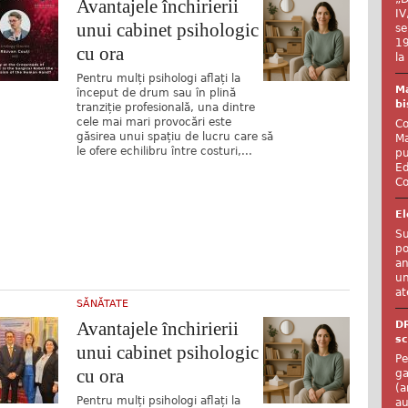
Avantajele închirierii
IV
unui cabinet psihologic
se
19
cu ora
la
Pentru mulți psihologi aflați la
Ma
început de drum sau în plină
bi
tranziție profesională, una dintre
cele mai mari provocări este
Co
găsirea unui spațiu de lucru care să
Ma
le ofere echilibru între costuri,...
pu
Ed
Co
El
Su
po
an
un
at
SĂNĂTATE
Avantajele închirierii
D
sc
unui cabinet psihologic
Pe
cu ora
ga
(a
Pentru mulți psihologi aflați la
au