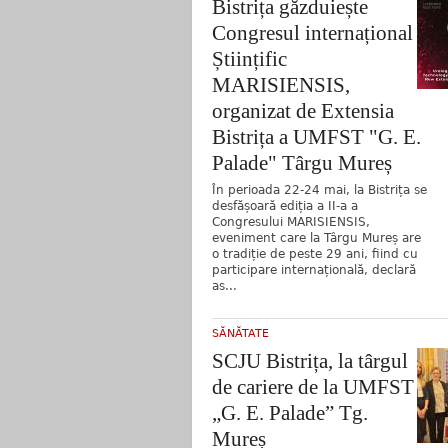
Bistrița găzduiește
Congresul internațional
Științific
MARISIENSIS,
organizat de Extensia
Bistrița a UMFST "G. E.
Palade" Târgu Mureș
În perioada 22-24 mai, la Bistrița se
desfășoară ediția a II-a a
Congresului MARISIENSIS,
eveniment care la Târgu Mureș are
o tradiție de peste 29 ani, fiind cu
participare internațională, declară
as...
SĂNĂTATE
SCJU Bistrița, la târgul
de cariere de la UMFST
„G. E. Palade” Tg.
Mureș