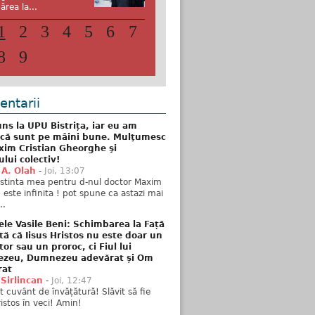
ărea la...
1
2
3
4
5
6
7
8
9
ntarii
ns la UPU Bistrița, iar eu am
 că sunt pe mâini bune. Mulţumesc
xim Cristian Gheorghe şi
ului colectiv!
 A. Olah
-
Joi, 13:07
stinta mea pentru d-nul doctor Maxim
n este infinita ! pot spune ca astazi mai
..
ele Vasile Beni: Schimbarea la Față
tă că Iisus Hristos nu este doar un
tor sau un proroc, ci Fiul lui
zeu, Dumnezeu adevărat și Om
rat
 Sirlincan
-
Joi, 12:47
 cuvânt de învățătură! Slăvit să fie
ristos în veci! Amin!