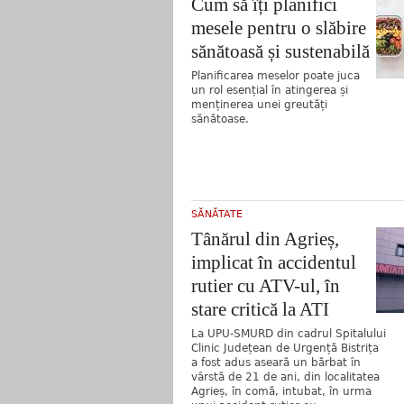
Cum să îți planifici
mesele pentru o slăbire
sănătoasă și sustenabilă
Planificarea meselor poate juca
un rol esențial în atingerea și
menținerea unei greutăți
sănătoase.
SĂNĂTATE
Tânărul din Agrieș,
implicat în accidentul
rutier cu ATV-ul, în
stare critică la ATI
La UPU-SMURD din cadrul Spitalului
Clinic Județean de Urgență Bistrița
a fost adus aseară un bărbat în
vârstă de 21 de ani, din localitatea
Agrieș, în comă, intubat, în urma