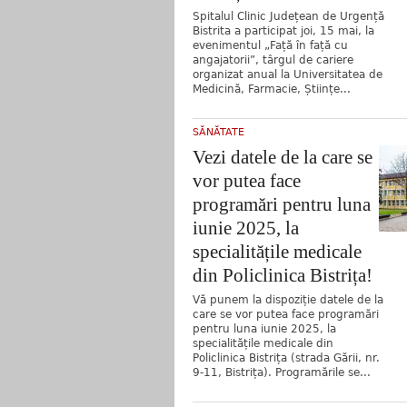
Spitalul Clinic Județean de Urgență
Bistrita a participat joi, 15 mai, la
evenimentul „Față în față cu
angajatorii”, târgul de cariere
organizat anual la Universitatea de
Medicină, Farmacie, Științe...
SĂNĂTATE
Vezi datele de la care se
vor putea face
programări pentru luna
iunie 2025, la
specialitățile medicale
din Policlinica Bistrița!
Vă punem la dispoziție datele de la
care se vor putea face programări
pentru luna iunie 2025, la
specialitățile medicale din
Policlinica Bistrița (strada Gării, nr.
9-11, Bistrița). Programările se...