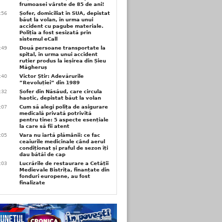
frumoasei vârste de 85 de ani!
3:56
Șofer, domiciliat în SUA, depistat
băut la volan, în urma unui
accident cu pagube materiale.
Poliția a fost sesizată prin
sistemul eCall
3:49
Două persoane transportate la
spital, în urma unui accident
rutier produs la ieșirea din Șieu
Măgheruș
3:40
Victor Știr: Adevărurile
”Revoluției” din 1989
3:32
Șofer din Năsăud, care circula
haotic, depistat băut la volan
1:07
Cum să alegi polița de asigurare
medicală privată potrivită
pentru tine: 5 aspecte esențiale
la care să fii atent
1:05
Vara nu iartă plămânii: ce fac
ceaiurile medicinale când aerul
condiționat și praful de sezon îți
dau bătăi de cap
1:03
Lucrările de restaurare a Cetății
Medievale Bistrița, finanțate din
fonduri europene, au fost
finalizate