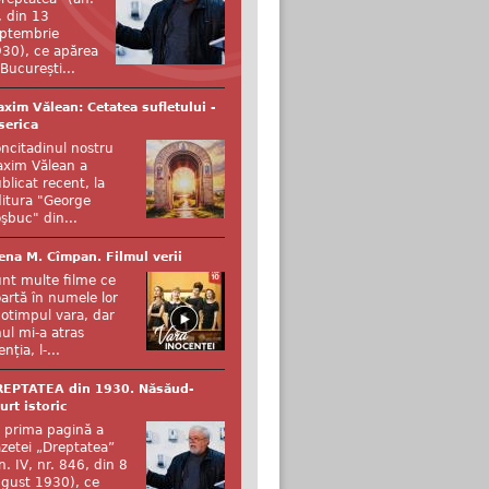
, din 13
ptembrie
30), ce apărea
 București...
xim Vălean: Cetatea sufletului -
serica
ncitadinul nostru
xim Vălean a
blicat recent, la
itura "George
şbuc" din...
ena M. Cîmpan. Filmul verii
nt multe filme ce
artă în numele lor
otimpul vara, dar
ul mi-a atras
enția, l-...
REPTATEA din 1930. Năsăud-
urt istoric
 prima pagină a
zetei „Dreptatea”
n. IV, nr. 846, din 8
gust 1930), ce