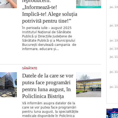
reproducerii.
„Informează-te!
Joi, 1
Implică-te! Alege soluția
potrivită pentru tine!”
Joi, 1
În perioada iulie – august 2025
Institutul Național de Sănătate
Publică și Direcțiile Județene de
Sănătate Publică și a Municipiului
Joi, 1
București derulează campania de
informare, educare și...
Joi, 1
Joi, 1
SĂNĂTATE
Joi, 1
Datele de la care se vor
putea face programări
Joi, 1
pentru luna august, în
Policlinica Bistrița
Vă informăm asupra datelor de la
care se vor putea face programări
pentru luna august, la specialitățile
medicale disponibile în Policlinica