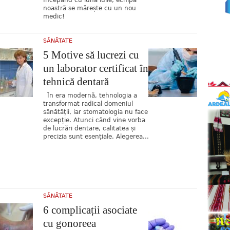
noastră se mărește cu un nou
medic!
SĂNĂTATE
5 Motive să lucrezi cu
un laborator certificat în
tehnică dentară
În era modernă, tehnologia a
transformat radical domeniul
sănătății, iar stomatologia nu face
excepție. Atunci când vine vorba
de lucrări dentare, calitatea și
precizia sunt esențiale. Alegerea...
SĂNĂTATE
6 complicații asociate
cu gonoreea