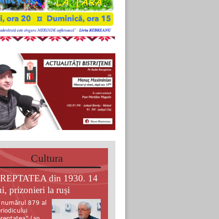
Cultura
REPTATEA din 1930. 14
i, prizonieri la ruși
 numărul 879 al
riodicului
reptatea” (an.