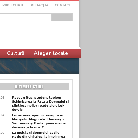
PUBLICITATE
REDACŢIA
CONTACT
e
ular de căutare
Cultură
Alegeri locale
6:26
Răzvan Rus, student teolog:
Schimbarea la Față a Domnului și
sfințirea noilor roade ale viței-
de-vie
6:14
Furnizarea apei, întreruptă în
Mărișelu, Măgurele, Domnești,
Sântioana și Bârla, până mâine
dimineață la ora 7!
5:50
La mulți ani domnului Vasile
Rațiu din Chiraleș, la împlinirea