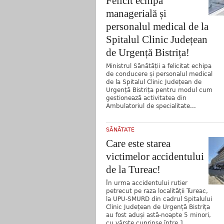
Felicit echipa
managerială și
personalul medical de la
Spitalul Clinic Județean
de Urgență Bistrița!
Ministrul Sănătății a felicitat echipa
de conducere și personalul medical
de la Spitalul Clinic Județean de
Urgență Bistrița pentru modul cum
gestionează activitatea din
Ambulatoriul de specialitate...
SĂNĂTATE
Care este starea
victimelor accidentului
de la Tureac!
În urma accidentului rutier
petrecut pe raza localității Tureac,
la UPU-SMURD din cadrul Spitalului
Clinic Județean de Urgență Bistrița
au fost aduși astă-noapte 5 minori,
cu vârste cuprinse între 1...