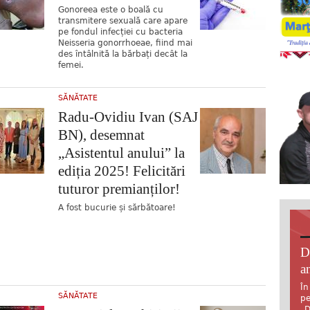
Gonoreea este o boală cu
transmitere sexuală care apare
pe fondul infecției cu bacteria
Neisseria gonorrhoeae, fiind mai
des întâlnită la bărbați decât la
femei.
SĂNĂTATE
Radu-Ovidiu Ivan (SAJ
BN), desemnat
„Asistentul anului” la
ediția 2025! Felicitări
tuturor premianților!
A fost bucurie și sărbătoare!
D
an
În
SĂNĂTATE
pe
„D