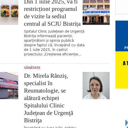
Din 1 iulie 2025, va fi
restricționt programul
de vizite la sediul
central al SCJU Bistrița
Spitalul Clinic Județean de Urgență
Bistrița informează pacienții,
aparținătorii și opinia publică
despre faptul că, începând cu data
de 1 iulie 2025, în cadrul
proiectului „Creșterea eficienței...
SĂNĂTATE
Dr. Mirela Rânziș,
specialist în
Reumatologie, se
alătură echipei
Spitalului Clinic
Judeţean de Urgenţă
Bistriţa
Începând cu luna iulie, echipa