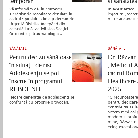
temporar
si sanatatea
Vă informăm că, în contextul
In acest articol
lucrărilor de reabilitare derulate în
legatura „secret
cadrul Spitalului Clinic Județean de
nu te-ai gandit n
Urgență Bistrita, începând din
această lună, activitatea Secției
Ortopedie și traumatologie...
SĂNĂTATE
SĂNĂTATE
Pentru decizii sănătoase
Dr. Răzvan
în situații de risc.
„Medicul A
Adolescenții se pot
cadrul Rom
înscrie în programul
Healthcare
REBOUND
2025
Fiecare generație de adolescenți se
"O recunoaștere
confruntă cu propriile provocări.
pentru dedicare,
contribuția sa l
sistem medical 
modern și prof
mine, Răzvan nu
coleg excepțional