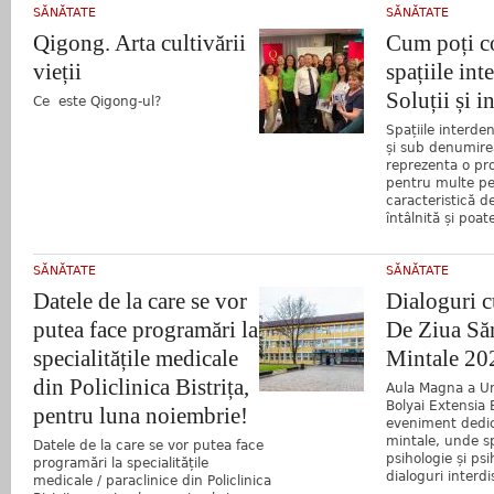
SĂNĂTATE
SĂNĂTATE
Qigong. Arta cultivării
Cum poți c
vieții
spațiile int
Soluții și i
Ce este Qigong-ul?
Spațiile interde
și sub denumire
reprezenta o pr
pentru multe pe
caracteristică d
întâlnită și poat
SĂNĂTATE
SĂNĂTATE
Datele de la care se vor
Dialoguri 
putea face programări la
De Ziua Săn
specialitățile medicale
Mintale 20
din Policlinica Bistrița,
Aula Magna a Uni
Bolyai Extensia 
pentru luna noiembrie!
eveniment dedic
mintale, unde sp
Datele de la care se vor putea face
psihologie și psi
programări la specialitățile
dialoguri interdi
medicale / paraclinice din Policlinica