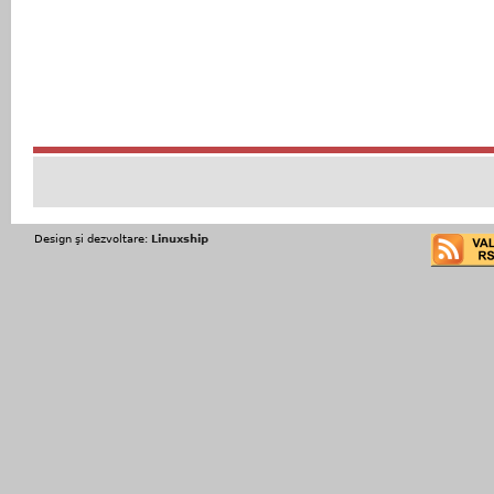
Design şi dezvoltare:
Linuxship