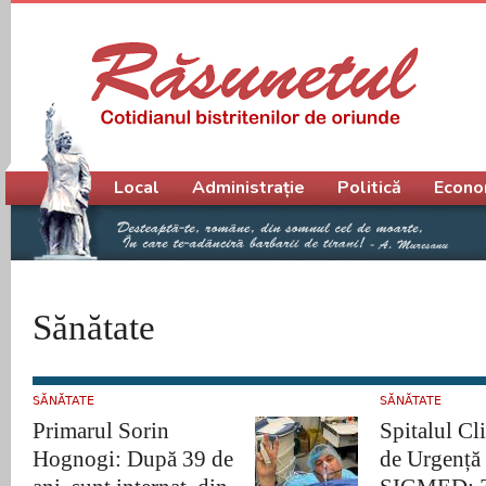
Meniu principal
Local
Administrație
Politică
Econo
Sănătate
SĂNĂTATE
SĂNĂTATE
Primarul Sorin
Spitalul Cl
Hognogi: După 39 de
de Urgență B