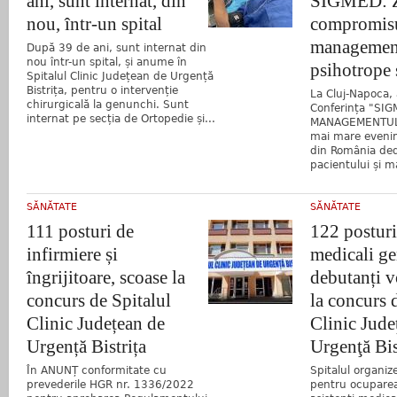
ani, sunt internat, din
SIGMED: 
nou, într-un spital
compromisu
management
După 39 de ani, sunt internat din
nou într-un spital, și anume în
psihotrope 
Spitalul Clinic Județean de Urgență
Bistrița, pentru o intervenție
La Cluj-Napoca, 
chirurgicală la genunchi. Sunt
Conferința "SIG
internat pe secția de Ortopedie și...
MANAGEMENTULUI
mai mare evenim
din România ded
pacientului și 
SĂNĂTATE
SĂNĂTATE
111 posturi de
122 posturi
infirmiere și
medicali ge
îngrijitoare, scoase la
debutanți v
concurs de Spitalul
la concurs 
Clinic Județean de
Clinic Jude
Urgență Bistrița
Urgenţă Bis
În ANUNȚ conformitate cu
Spitalul organi
prevederile HGR nr. 1336/2022
pentru ocuparea