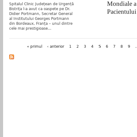
Mondiale a
Spitalul Clinic Județean de Urgență
Bistrița l-a avut ca oaspete pe Dr.
Pacientului
Didier Portmann, Secretar General
al Institutului Georges Portmann
din Bordeaux, Franța – unul dintre
cele mai prestigioase...
Pagini
« primul
‹ anterior
1
2
3
4
5
6
7
8
9