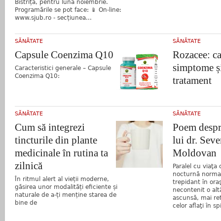
Bistrița, pentru luna noiembrie.
Programările se pot face: 📱 On-line:
www.sjub.ro - secțiunea...
SĂNĂTATE
SĂNĂTATE
Capsule Coenzima Q10
Rozacee: ca
simptome și
Caracteristici generale – Capsule
Coenzima Q10:
tratament
SĂNĂTATE
SĂNĂTATE
Cum să integrezi
Poem despr
tincturile din plante
lui dr. Seve
medicinale în rutina ta
Moldovan
zilnică
Paralel cu viaţa
nocturnă normal
În ritmul alert al vieții moderne,
trepidant în ora
găsirea unor modalități eficiente și
necontenit o alt
naturale de a-ți menține starea de
ascunsă, mai retr
bine de
celor aflaţi în spi