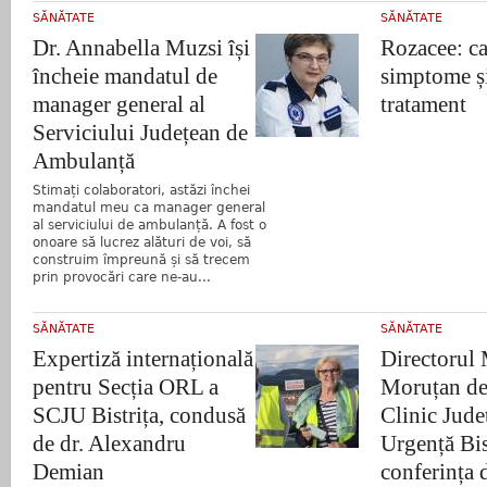
SĂNĂTATE
SĂNĂTATE
Dr. Annabella Muzsi își
Rozacee: ca
încheie mandatul de
simptome și
manager general al
tratament
Serviciului Județean de
Ambulanță
Stimați colaboratori, astăzi închei
mandatul meu ca manager general
al serviciului de ambulanță. A fost o
onoare să lucrez alături de voi, să
construim împreună și să trecem
prin provocări care ne-au...
SĂNĂTATE
SĂNĂTATE
Expertiză internațională
Directorul
pentru Secția ORL a
Moruțan de 
SCJU Bistrița, condusă
Clinic Jude
de dr. Alexandru
Urgență Bist
Demian
conferința 