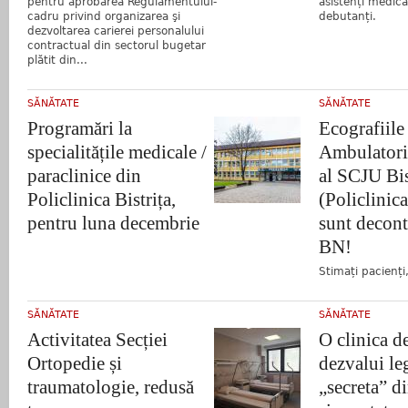
pentru aprobarea Regulamentului-
asistenți medical
cadru privind organizarea şi
debutanți.
dezvoltarea carierei personalului
contractual din sectorul bugetar
plătit din...
SĂNĂTATE
SĂNĂTATE
Programări la
Ecografiile
specialitățile medicale /
Ambulatoriu
paraclinice din
al SCJU Bis
Policlinica Bistrița,
(Policlinica
pentru luna decembrie
sunt decon
BN!
Stimați pacienți
SĂNĂTATE
SĂNĂTATE
Activitatea Secției
O clinica de
Ortopedie și
dezvalui le
traumatologie, redusă
„secreta” d