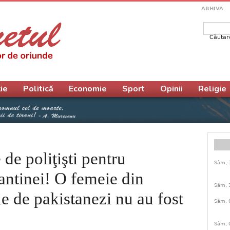
ARHIVA
Căutar
Form
ie
Politică
Economie
Sport
Opinii
Religie
 de poliţişti pentru
Sâm, 
antinei! O femeie din
Sâm, 
lie de pakistanezi nu au fost
Sâm, 
Sâm, 