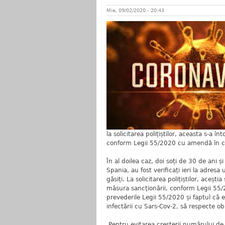
Mie, 09/02/2020 - 20:43
la solicitarea polițiștilor, aceasta s-a î
conform Legii 55/2020 cu amendă în c
În al doilea caz, doi soți de 30 de ani și
Spania, au fost verificați ieri la adres
găsiți. La solicitarea polițiștilor, acești
măsura sancționării, conform Legii 55/20
prevederile Legii 55/2020 și faptul că 
infectării cu Sars-Cov-2, să respecte ob
Pentru evitarea creșterii numărului de 