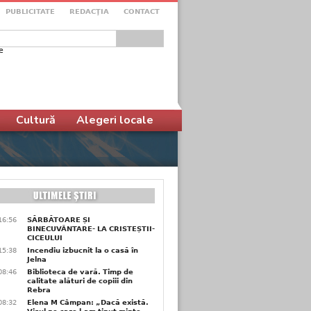
PUBLICITATE
REDACŢIA
CONTACT
e
ular de căutare
Cultură
Alegeri locale
16:56
SĂRBĂTOARE ȘI
BINECUVÂNTARE- LA CRISTEȘTII-
CICEULUI
15:38
Incendiu izbucnit la o casă în
Jelna
08:46
Biblioteca de vară. Timp de
calitate alături de copiii din
Rebra
08:32
Elena M Câmpan: „Dacă există.