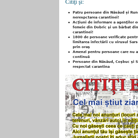
Citiţi şi:
Patru persoane din Năsăud și Runc
nerespctarea carantinei!
Acţiuni de informare a agenţilor e
femeie din Dobric şi un bărbat di
carantinei!
1800 de persoane verificate pentr
limitarea infectării cu virusul Sars
prin oraş
Amenzi pentru persoane care nu au
continuă
Persoane din Năsăud, Coşbuc şi 
respectat carantina