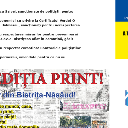
u Salvei, sancționate de polițiști, pentru
conomici cu privire la Certificatul Verde! O
n Hălmăsău, sancţionaţi pentru nerespectarea
u respectarea măsurilor pentru prevenirea și
-Cov-2. Bistriţean aflat în carantină, găsit
 respectat carantina! Controalele poliţiştilor
Spermezeu, amendate pentru că nu au