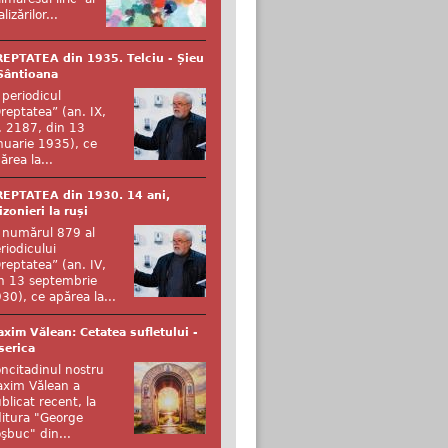
alizărilor...
EPTATEA din 1935. Telciu - Șieu
Sântioana
 periodicul
reptatea” (an. IX,
. 2187, din 13
nuarie 1935), ce
ărea la...
EPTATEA din 1930. 14 ani,
izonieri la ruși
 numărul 879 al
riodicului
reptatea” (an. IV,
n 13 septembrie
30), ce apărea la...
xim Vălean: Cetatea sufletului -
serica
ncitadinul nostru
xim Vălean a
blicat recent, la
itura "George
şbuc" din...