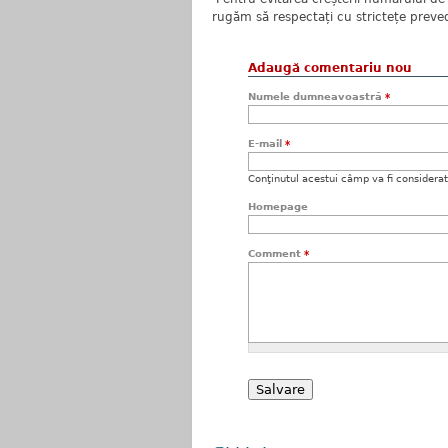
rugăm să respectați cu strictețe preved
Adaugă comentariu nou
Numele dumneavoastră
*
E-mail
*
Conţinutul acestui câmp va fi considerat c
Homepage
Comment
*