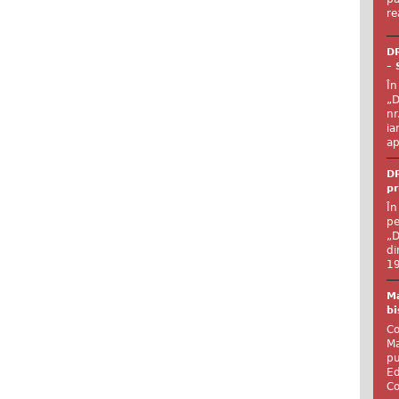
re
DR
– 
În
„D
nr
ia
ap
DR
pr
În
pe
„D
di
19
Ma
bi
Co
Ma
pu
Ed
Co