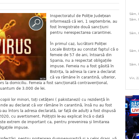
Sâm, 
Inspectoratul de Poliție Județean
Sâm, 
informează că ieri, 1 septembrie, au
fost înregistrate două sancțiuni
pentru nerespectarea carantinei.
Sâm, 
În primul caz, lucrătorii Poliției
Locale Bistrița au constat faptul că o
Sâm, 
femeie de 57 de ani, întoarsă din
Spania, nu a respectat obligațiile
Sâm, 
impuse. Femeia nu a fost găsită în
Bistrița, la adresa la care a declarat
că va rămâne în carantină, ulterior,
Vin, 2
ntors la domiciliu. Femeia a fost sancționată contravențional,
uantum de 3.000 de lei.
 copiii lor minori, toți cetățeni ( pakistanezi) cu rezidență în
a unde au declarat că vor rămâne în carantină, însă nu au fost
a s-au întors la adresa declarată, iar față de adulți a fost dispusă
20, cu avertisment. Polițiștii le-au explicat încă o dată
este extrem de important ca, pentru prevenirea și limitarea
ligațiile impuse.
infectări, pentru protejarea dumneavoastră și a celor dragi, vă