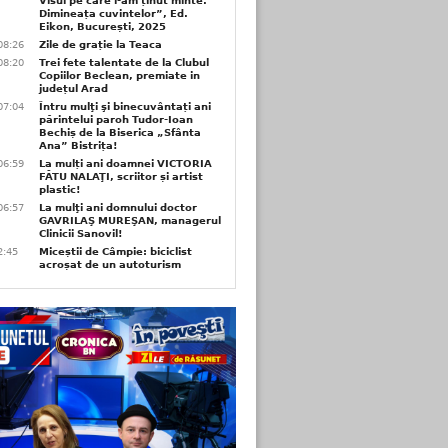
Visul pe care l-am ținut minte.
Dimineața cuvintelor”, Ed.
Eikon, București, 2025
08:26
Zile de grație la Teaca
08:20
Trei fete talentate de la Clubul
Copiilor Beclean, premiate in
județul Arad
07:04
Întru mulţi şi binecuvântați ani
părintelui paroh Tudor-Ioan
Bechiș de la Biserica „Sfânta
Ana” Bistrița!
06:59
La mulți ani doamnei VICTORIA
FĂTU NALAŢI, scriitor și artist
plastic!
06:57
La mulţi ani domnului doctor
GAVRILAŞ MUREŞAN, managerul
Clinicii Sanovil!
2:45
Miceștii de Câmpie: biciclist
acroșat de un autoturism