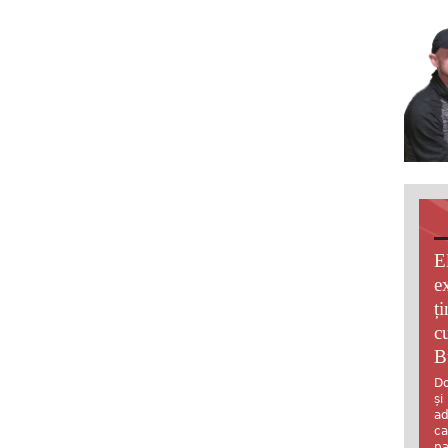
E
e
ț
c
B
Do
și
ad
ca
pa