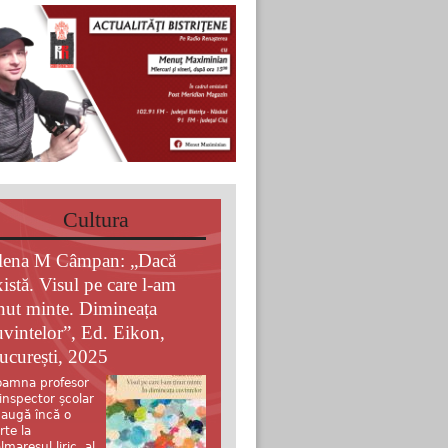
Cultura
lena M Câmpan: „Dacă
xistă. Visul pe care l-am
inut minte. Dimineața
uvintelor”, Ed. Eikon,
ucurești, 2025
amna profesor
 inspector școlar
augă încă o
rte la
lmaresul liric al