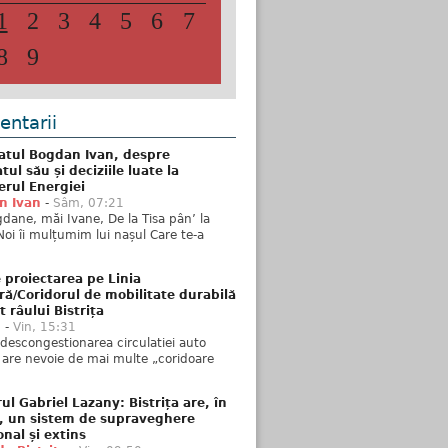
1
2
3
4
5
6
7
8
9
ntarii
atul Bogdan Ivan, despre
ul său și deciziile luate la
erul Energiei
n Ivan
-
Sâm, 07:21
dane, măi Ivane, De la Tisa pân’ la
Noi îi mulțumim lui nașul Care te-a
 proiectarea pe Linia
ră/Coridorul de mobilitate durabilă
t râului Bistrița
u
-
Vin, 15:31
descongestionarea circulatiei auto
a are nevoie de mai multe „coridoare
ul Gabriel Lazany: Bistrița are, în
t, un sistem de supraveghere
onal și extins