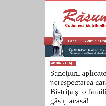
Meniu principal
Local
Administraț
ADMINISTRAŢIE
Sancţiuni aplicate
nerespectarea car
Bistriţa şi o fami
găsiţi acasă!