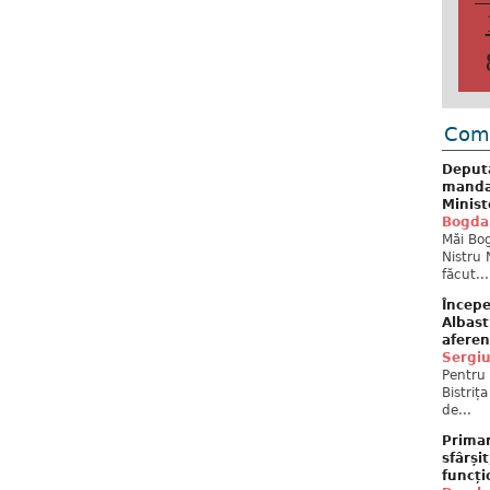
Come
Deput
mandat
Minist
Bogda
Măi Bog
Nistru 
făcut...
Începe
Albast
aferen
Sergi
Pentru 
Bistriț
de...
Primar
sfârși
funcți