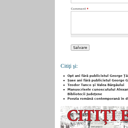
Comment
*
Citiţi şi:
Opt ani fără publicistul George Țâ
Șase ani fără publicistul George G
Teodor Tanco și Valea Bârgăului
Manuscrisele cunoscutului Alexan
Bibliotecii Judeţene
Poezia română contemporană în d