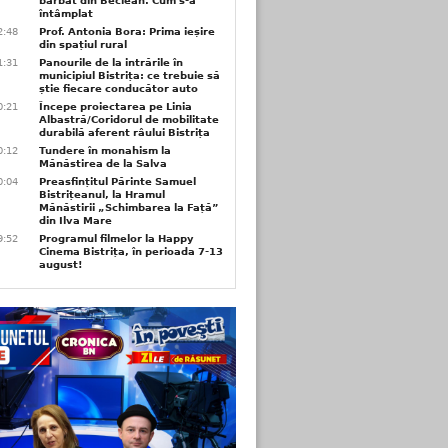
bărbat din Beclean. Cum s-a
întâmplat
2:48
Prof. Antonia Bora: Prima ieșire
din spațiul rural
1:31
Panourile de la intrările în
municipiul Bistrița: ce trebuie să
știe fiecare conducător auto
0:21
Începe proiectarea pe Linia
Albastră/Coridorul de mobilitate
durabilă aferent râului Bistrița
0:12
Tundere în monahism la
Mănăstirea de la Salva
0:04
Preasfințitul Părinte Samuel
Bistrițeanul, la Hramul
Mănăstirii „Schimbarea la Față”
din Ilva Mare
9:52
Programul filmelor la Happy
Cinema Bistrița, în perioada 7-13
august!