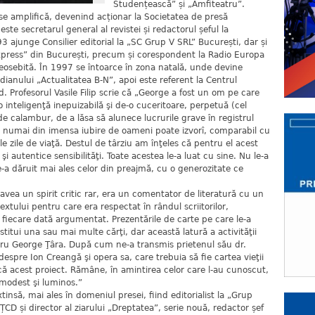
Studențească” și „Amfiteatru”.
se amplifică, devenind acționar la Societatea de presă
te secretarul general al revistei și redactorul șeful la
ajunge Consilier editorial la „SC Grup V SRL” București, dar și
 Express” din București, precum și corespondent la Radio Europa
deosebită. În 1997 se întoarce în zona natală, unde devine
dianului „Actualitatea B-N”, apoi este referent la Centrul
. Profesorul Vasile Filip scrie că „George a fost un om pe care
 inteligenţă inepuizabilă şi de-o cuceritoare, perpetuă (cel
e calambur, de a lăsa să alunece lucrurile grave în registrul
e numai din imensa iubire de oameni poate izvorî, comparabil cu
ele zile de viaţă. Destul de târziu am înţeles că pentru el acest
 autentice sensibilităţi. Toate acestea le-a luat cu sine. Nu le-a
e-a dăruit mai ales celor din preajmă, cu o generozitate ce
avea un spirit critic rar, era un comentator de literatură cu un
a textului pentru care era respectat în rândul scriitorilor,
e fiecare dată argumentat. Prezentările de carte pe care le-a
nstitui una sau mai multe cărţi, dar această latură a activităţii
entru George Ţâra. După cum ne-a transmis prietenul său dr.
espre Ion Creangă şi opera sa, care trebuia să fie cartea vieţii
că acest proiect. Rămâne, în amintirea celor care l-au cunoscut,
 modest şi luminos.”
tinsă, mai ales în domeniul presei, fiind editorialist la „Grup
NȚCD și director al ziarului „Dreptatea”, serie nouă, redactor șef