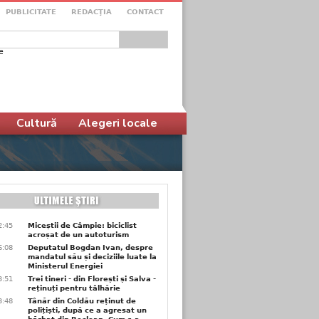
PUBLICITATE
REDACŢIA
CONTACT
e
ular de căutare
Cultură
Alegeri locale
2:45
Miceștii de Câmpie: biciclist
acroșat de un autoturism
6:08
Deputatul Bogdan Ivan, despre
mandatul său și deciziile luate la
Ministerul Energiei
3:51
Trei tineri - din Florești și Salva -
reținuți pentru tâlhărie
3:48
Tânăr din Coldău reținut de
polițiști, după ce a agresat un