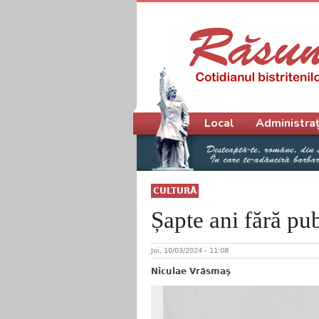
Meniu principal
Local
Administraț
CULTURĂ
Șapte ani fără pu
Joi, 10/03/2024 - 11:08
Niculae Vrăsmaş