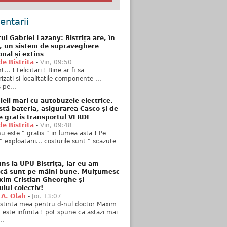
ntarii
ul Gabriel Lazany: Bistrița are, în
t, un sistem de supraveghere
onal și extins
de Bistrita
-
Vin, 09:50
... ! Felicitari ! Bine ar fi sa
izati si localitatile componente ...
 pe...
ieli mari cu autobuzele electrice.
stă bateria, asigurarea Casco și de
e gratis transportul VERDE
de Bistrita
-
Vin, 09:48
u este " gratis " in lumea asta ! Pe
" exploatarii... costurile sunt " scazute
ns la UPU Bistrița, iar eu am
 că sunt pe mâini bune. Mulţumesc
xim Cristian Gheorghe şi
ului colectiv!
 A. Olah
-
Joi, 13:07
stinta mea pentru d-nul doctor Maxim
n este infinita ! pot spune ca astazi mai
..