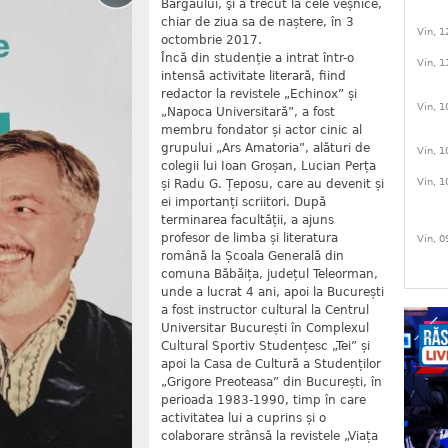
Bârgăului, şi a trecut la cele veșnice,
chiar de ziua sa de naștere, în 3
Vin, 1
octombrie 2017.
Încă din studenție a intrat într-o
Vin, 1
intensă activitate literară, fiind
redactor la revistele „Echinox” și
Vin, 1
„Napoca Universitară”, a fost
membru fondator și actor cinic al
grupului „Ars Amatoria”, alături de
Vin, 1
colegii lui Ioan Groșan, Lucian Perța
Vin, 1
și Radu G. Țeposu, care au devenit și
ei importanți scriitori. După
terminarea facultății, a ajuns
profesor de limba și literatura
Vin, 0
română la Școala Generală din
comuna Băbăița, județul Teleorman,
unde a lucrat 4 ani, apoi la București
a fost instructor cultural la Centrul
Universitar București în Complexul
Cultural Sportiv Studențesc „Tei” și
apoi la Casa de Cultură a Studenților
„Grigore Preoteasa” din București, în
perioada 1983-1990, timp în care
activitatea lui a cuprins și o
colaborare strânsă la revistele „Viața