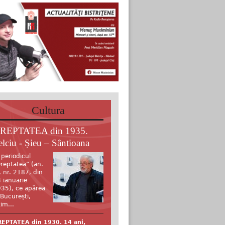
Cultura
REPTATEA din 1935.
elciu - Șieu – Sântioana
 periodicul
reptatea” (an.
, nr. 2187, din
 ianuarie
35), ce apărea
 București,
tim...
EPTATEA din 1930. 14 ani,