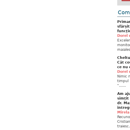
Come
Primar
sfârși
funcți
Dorel 
Excelent
monitor
maiales
Cheltu
Cât co
ce nu 
Dorel 
Nimic n
timpul 
"......
Am aju
simțit
dr. Ma
întreg
Mirela
Recuno
Cristia
traiesc.