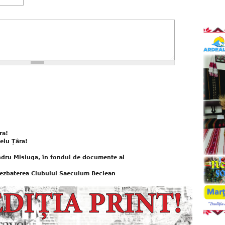
ra!
elu Țâra!
dru Misiuga, în fondul de documente al
ezbaterea Clubului Saeculum Beclean