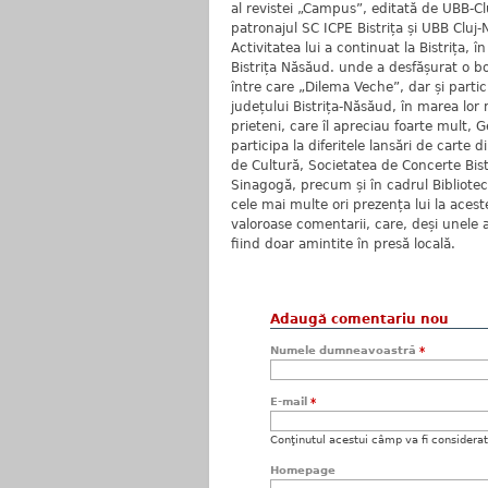
al revistei „Campus”, editată de UBB-Clu
patronajul SC ICPE Bistrița și UBB Cluj
Activitatea lui a continuat la Bistrița, 
Bistrița Năsăud. unde a desfășurat o bo
între care „Dilema Veche”, dar și partici
județului Bistrița-Năsăud, în marea lor 
prieteni, care îl apreciau foarte mult, Ge
participa la diferitele lansări de carte 
de Cultură, Societatea de Concerte Bis
Sinagogă, precum și în cadrul Biblioteci
cele mai multe ori prezența lui la aces
valoroase comentarii, care, deși unele a
fiind doar amintite în presă locală.
Adaugă comentariu nou
Numele dumneavoastră
*
E-mail
*
Conţinutul acestui câmp va fi considerat c
Homepage