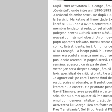
După 1989 activitatea lui George Țâra 
„Cuvântul”, unde între anii 1990-1993 es
„Cuvântul de ambe sexe”, iar după 1993 
la Serviciul Marketing al firmei „Jade
liberă și BBC unde a avut o activitate 
membru fondator și redactor șef al coti
Județean pentru Cultură Bistrița-Năsăud
n-aveai cum să nu-l iubeşti. Un om de-o
puţin aparent) relaxare, mereu tentat d
comic, fără stridenţe, însă. Un umor c
al lui Creangă, l-a însoţit până în ultim
umor era scutul şi masca unei ascunse şi
pus, decât arareori, în pagină scrisă. L
semăna, adeseori, cu risipa de sine.”
Victor Știr scria despre George Ţâra că 
lexic specializat de critic şi o intuiţie 
„diagnosticul” pe care îl rostea fiind d
rostit, scrise şi adunate, ar fi putut co
literare nu a constituit o prioritate p
Gavril Ţărmure, avea pregătită o carte d
sale, dar nu a mai apucat să împlineas
omul bun, generos, inteligent, atât de
Activitatea lui George Țâra era foarte ex
Pres Transilvania”, Șef Birou Presă al P