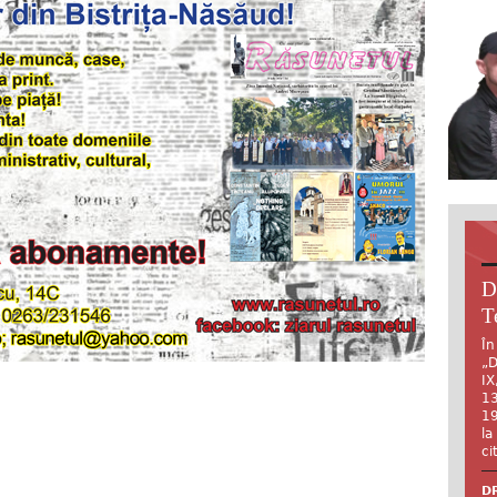
D
T
În
„D
IX
13
19
la
ci
DR