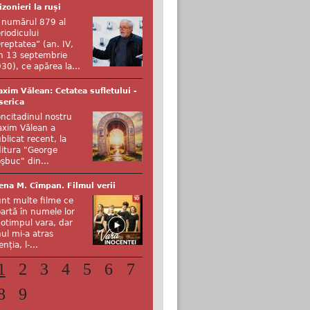
izonieri la ruși
 numărul 879 al
riodicului
reptatea” (an. IV,
n 13 septembrie
30), ce apărea la...
xim Vălean: Cetatea sufletului -
serica
ncitadinul nostru
xim Vălean a
blicat recent, la
itura "George
şbuc" din...
ena M. Cîmpan. Filmul verii
nt multe filme ce
artă în numele lor
otimpul vara, dar
ul mi-a atras
enția, l-...
1
2
3
4
5
6
7
8
9