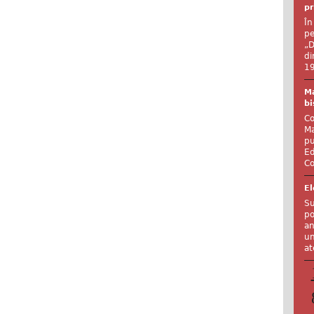
pr
În
pe
„D
di
19
Ma
bi
Co
Ma
pu
Ed
Co
El
Su
po
an
un
at