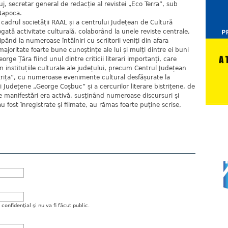
j, secretar general de redacție al revistei „Eco Terra”, sub
-Napoca.
în cadrul societății RAAL și a centrului Județean de Cultură
gată activitate culturală, colaborând la unele reviste centrale,
pând la numeroase întâlniri cu scriitorii veniți din afara
majoritate foarte bune cunoștințe ale lui și mulți dintre ei buni
orge Țâra fiind unul dintre criticii literari importanți, care
din instituțiile culturale ale județului, precum Centrul Județean
trița”, cu numeroase evenimente cultural desfășurate la
 Județene „George Coșbuc” și a cercurilor literare bistrițene, de
te manifestări era activă, susținând numeroase discursuri și
u fost înregistrate și filmate, au rămas foarte puține scrise,
onfidenţial şi nu va fi făcut public.