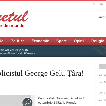
ARHIVA
Căutar
Form
ie
Politică
Economie
Sport
Opinii
Religie
blicistul George Gelu Țâra!
Vin, 2
Vin, 1
Vin, 1
George Gelu Țâra s-a născut în 3
Vin, 1
octombrie 1952, la Prundu