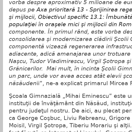
vorba despre aproximativ 5 milioane de euro
depus pe
Axa prioritară 13 - Sprijinirea reg
și mijlocii, Obiectivul specific 13.1: Îmbunătăţ
populaţiei în oraşele mici şi mijlocii din Ro
componente. În primul rând, este vorba des
consolidarea şi modernizarea clădirii Şcolii
componentă vizează regenerarea infrastruc
adiacente, adică amenajarea unor trotuare p
Naşcu, Tudor Vladimirescu, Virgil Şotropa ş
Grănicerilor. Mai mult, în incinta Şcolii Gim
un parc, unde vor avea acces atât elevii şcoli
năsăuden
ii”, ne-a explicat primarul Mirce
Şcoala Gimnazială „Mihai Eminescu” este un
instituţii de învăţământ din Năsăud, instituţ
pentru judeţul nostru. De aici, au plecat per
ca George Coşbuc, Liviu Rebreanu, Grigore 
Moisil, Virgil Şotropa, Tiberiu Morariu şi alţii.