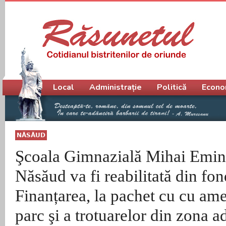
Meniu principal
Local
Administrație
Politică
Econo
NĂSĂUD
Şcoala Gimnazială Mihai Emin
Năsăud va fi reabilitată din fo
Finanțarea, la pachet cu cu am
parc şi a trotuarelor din zona a