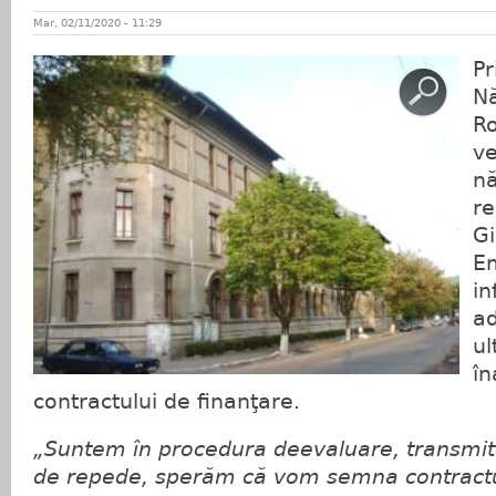
Mar, 02/11/2020 - 11:29
Pr
Nă
Ro
ve
nă
re
Gi
Em
in
ad
ul
în
contractului de finanţare.
„Suntem în procedura deevaluare, transmitem
de repede, sperăm că vom semna contractu