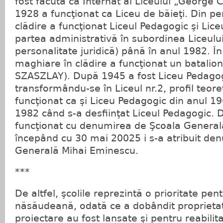
fost făcută ca Internat al Liceului „George
1928 a funcţionat ca Liceu de băieţi. Din p
clădire a funcţionat Liceul Pedagogic şi Liceu
partea administrativă în subordinea Liceului
personalitate juridică) până în anul 1982. Î
maghiare în clădire a funcţionat un batalio
SZASZLAY). După 1945 a fost Liceu Pedagog
transformându-se în Liceul nr.2, profil teoret
funcţionat ca şi Liceu Pedagogic din anul 19
1982 când s-a desfiinţat Liceul Pedagogic. 
funcţionat cu denumirea de Şcoala General
începând cu 30 mai 20025 i s-a atribuit de
Generală Mihai Eminescu.
***
De altfel, şcolile reprezintă o prioritate pen
năsăudeană, odată ce a dobândit proprieta
proiectare au fost lansate şi pentru reabilit