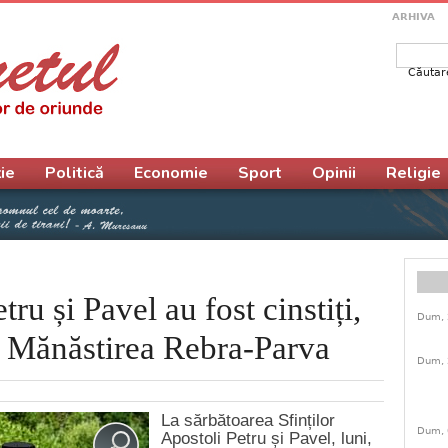
ARHIVA
Căutar
Form
ie
Politică
Economie
Sport
Opinii
Religie
tru și Pavel au fost cinstiți,
Dum, 
a Mănăstirea Rebra-Parva
Dum, 
La sărbătoarea Sfinților
Dum, 
Apostoli Petru și Pavel, luni,