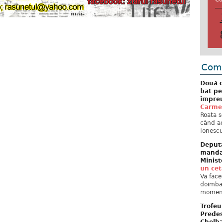
Come
Două c
bat pe
împreu
Carme
Roata s
când ac
Ionescu
Deput
mandat
Minist
un ce
Va face
doimban
moment
Trofeu
Predes
Chelb