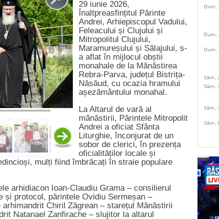
29 iunie 2026,
Dum, 
Înaltpreasfințitul Părinte
Andrei, Arhiepiscopul Vadului,
Feleacului și Clujului și
Dum, 
Mitropolitul Clujului,
Maramureșului și Sălajului, s-
Dum, 
a aflat în mijlocul obștii
monahale de la Mănăstirea
Rebra-Parva, județul Bistrița-
Sâm, 
Năsăud, cu ocazia hramului
Sâm, 
așezământului monahal.
La Altarul de vară al
Sâm, 
mănăstirii, Părintele Mitropolit
Sâm, 
Andrei a oficiat Sfânta
Liturghie, înconjurat de un
sobor de clerici, în prezența
oficialităților locale și
dincioși, mulți fiind îmbrăcați în straie populare
tele arhidiacon Ioan-Claudiu Grama – consilierul
 și protocol, părintele Ovidiu Sermeșan –
arhimandrit Chiril Zăgrean – starețul Mănăstirii
it Natanael Zanfirache – slujitor la altarul