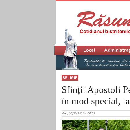
Meniu principal
Local
Administraț
RELIGIE
Sfinții Apostoli Pe
în mod special, l
Mar, 06/30/2026 - 06:31