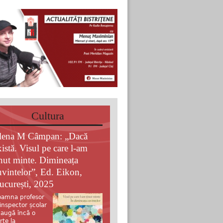
Cultura
lena M Câmpan: „Dacă
xistă. Visul pe care l-am
inut minte. Dimineața
uvintelor”, Ed. Eikon,
ucurești, 2025
amna profesor
 inspector școlar
augă încă o
rte la