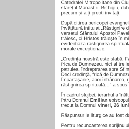
Catedralei Mitropolitane din Cl
starețul Mănăstirii Bichigiu, duh
precum și alți preoți invitați.
După citirea pericopei evangheli
învățătură intitulat „Răstignire
versetul Sfântului Apostol Pave
trăiesc, ci Hristos trăiește în m
evidențiază răstignirea spiritua
morale excepționale.
„Credința noastră este slabă. F
frica de Dumnezeu, nici al treil
patrulea, îndreptrarea spre Sfint
Deci credință, frică de Dumnez
Împărtășanie, apoi înfrânarea, 
răstignirea spirituală…” a spus
În cadrul slujbei, ierarhul a înă
întru Domnul
Emilian
episcopul
trecut la Domnul
vineri, 26 iun
Răspunsurile liturgice au fost d
Pentru recunoașterea sprijinului