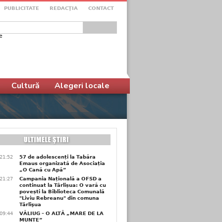
PUBLICITATE
REDACŢIA
CONTACT
e
ular de căutare
Cultură
Alegeri locale
21:52
57 de adolescenți la Tabăra
Emaus organizată de Asociația
„O Cană cu Apă”
21:27
Campania Națională a OFSD a
continuat la Târlișua: O vară cu
povești la Biblioteca Comunală
"Liviu Rebreanu" din comuna
Târlişua
09:44
VĂLIUG – O ALTĂ „MARE DE LA
MUNTE”