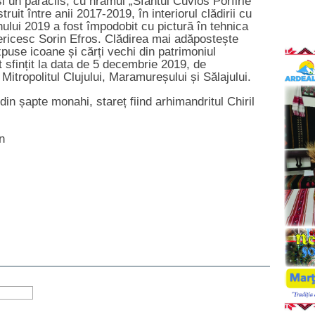
un paraclis, cu hramul „Sfântul Cuvios Porfirie
ruit între anii 2017-2019, în interiorul clădirii cu
anului 2019 a fost împodobit cu pictură în tehnica
sericesc Sorin Efros. Clădirea mai adăpostește
puse icoane și cărți vechi din patrimoniul
 sfințit la data de 5 decembrie 2019, de
, Mitropolitul Clujului, Maramureșului și Sălajului.
in șapte monahi, stareț fiind arhimandritul Chiril
n