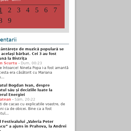
1
2
3
4
5
6
7
8
9
ntarii
ântăreţe de muzică populară se
 acelaşi bărbat. Cei 3 au fost
nă la Bistriţa
n Scurtu
-
Dum, 00:23
e întoarce! Nineta Popa i-a fost amantă
esta era căsătorit cu Mariana
...
atul Bogdan Ivan, despre
ul său și deciziile luate la
erul Energiei
tatean
-
Sâm, 20:22
ti de cacao cu explicatiile voastre, de
i ca de obicei. Bine ca a fost
ul...
l Festivalului „Valeria Peter
cu” a ajuns în Prahova, la Andrei
a