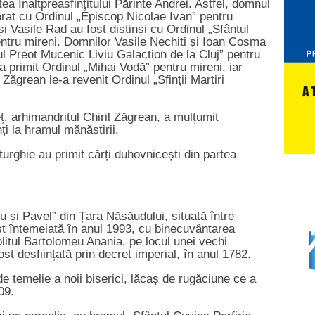
rtea Înaltpreasfințitului Părinte Andrei. Astfel, domnul
rat cu Ordinul „Episcop Nicolae Ivan” pentru
i Vasile Rad au fost distinși cu Ordinul „Sfântul
ntru mireni. Domnilor Vasile Nechiti și Ioan Cosma
ul Preot Mucenic Liviu Galaction de la Cluj” pentru
 primit Ordinul „Mihai Vodă” pentru mireni, iar
ăgrean le-a revenit Ordinul „Sfinții Martiri
reț, arhimandritul Chiril Zăgrean, a mulțumit
nți la hramul mănăstirii.
 Liturghie au primit cărți duhovnicești din partea
ru și Pavel” din Țara Năsăudului, situată între
ost întemeiată în anul 1993, cu binecuvântarea
litul Bartolomeu Anania, pe locul unei vechi
st desființată prin decret imperial, în anul 1782.
de temelie a noii biserici, lăcaș de rugăciune ce a
009.