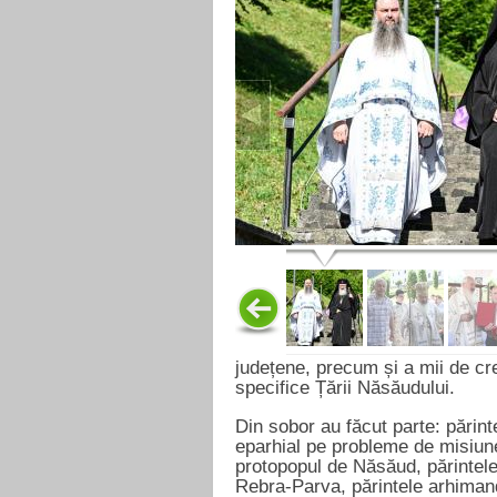
județene, precum și a mii de cre
specifice Țării Năsăudului.
Din sobor au făcut parte: părin
eparhial pe probleme de misiune
protopopul de Năsăud, părintele 
Rebra-Parva, părintele arhimandr