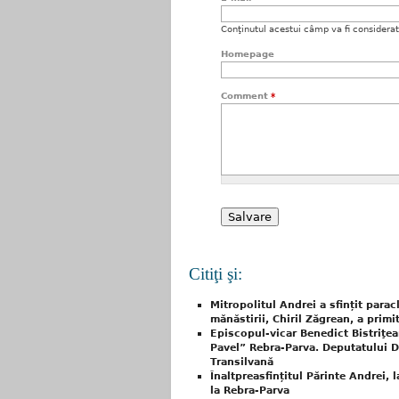
Conţinutul acestui câmp va fi considerat c
Homepage
Comment
*
Citiţi şi:
Mitropolitul Andrei a sfințit parac
mănăstirii, Chiril Zăgrean, a prim
Episcopul-vicar Benedict Bistriţea
Pavel” Rebra-Parva. Deputatului D
Transilvană
Înaltpreasfințitul Părinte Andrei, 
la Rebra-Parva