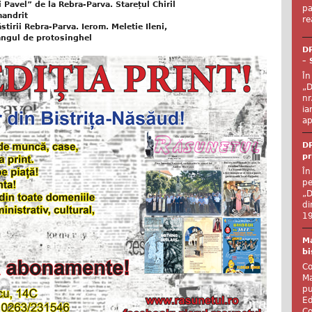
 Pavel” de la Rebra-Parva. Starețul Chiril
pa
mandrit
re
tirii Rebra-Parva. Ierom. Meletie Ileni,
 rangul de protosinghel
DR
– 
În
„D
nr
ia
ap
DR
pr
În
pe
„D
di
19
Ma
bi
Co
Ma
pu
Ed
Co