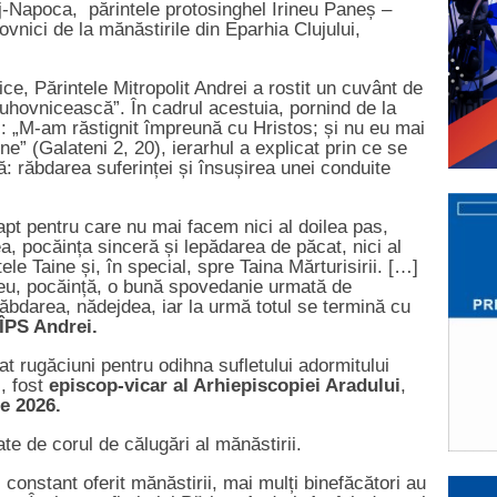
uj-Napoca, părintele protosinghel Irineu Paneș –
ovnici de la mănăstirile din Eparhia Clujului,
ce, Părintele Mitropolit Andrei a rostit un cuvânt de
 duhovnicească”. În cadrul acestuia, pornind de la
l: „M-am răstignit împreună cu Hristos; și nu eu mai
ine” (Galateni 2, 20), ierarhul a explicat prin ce se
lă: răbdarea suferinței și însușirea unei conduite
apt pentru care nu mai facem nici al doilea pas,
ea, pocăința sinceră și lepădarea de păcat, nici al
ele Taine și, în special, spre Taina Mărturisirii. […]
eu, pocăință, o bună spovedanie urmată de
răbdarea, nădejdea, iar la urmă totul se termină cu
ÎPS Andrei.
lțat rugăciuni pentru odihna sufletului adormitului
, fost
episcop-vicar al Arhiepiscopiei Aradului
,
ie 2026.
ate de corul de călugări al mănăstirii.
 constant oferit mănăstirii, mai mulți binefăcători au