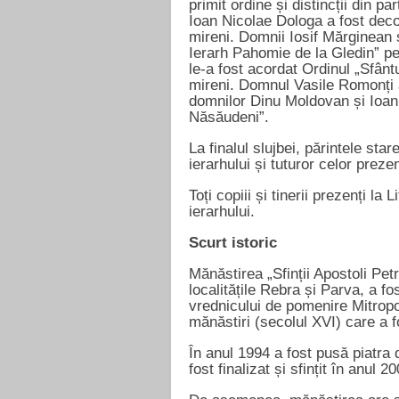
primit ordine și distincții din pa
Ioan Nicolae Dologa a fost deco
mireni. Domnii Iosif Mărginean ș
Ierarh Pahomie de la Gledin” pe
le-a fost acordat Ordinul „Sfânt
mireni. Domnul Vasile Romonți a
domnilor Dinu Moldovan și Ioan Z
Năsăudeni”.
La finalul slujbei, părintele sta
ierarhului și tuturor celor preze
Toți copiii și tinerii prezenți la
ierarhului.
Scurt istoric
Mănăstirea „Sfinții Apostoli Pet
localitățile Rebra și Parva, a f
vrednicului de pomenire Mitropo
mănăstiri (secolul XVI) care a fo
În anul 1994 a fost pusă piatra 
fost finalizat și sfințit în anul 2