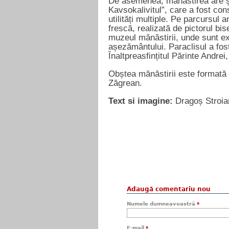
De asemenea, mănăstirea are și 
Kavsokalivitul”, care a fost const
utilități multiple. Pe parcursul 
frescă, realizată de pictorul bi
muzeul mănăstirii, unde sunt ex
așezământului. Paraclisul a fost
Înaltpreasfințitul Părinte Andrei
Obștea mănăstirii este formată d
Zăgrean.
Text si imagine:
Dragoș Stroia
Adaugă comentariu nou
Numele dumneavoastră
*
E-mail
*