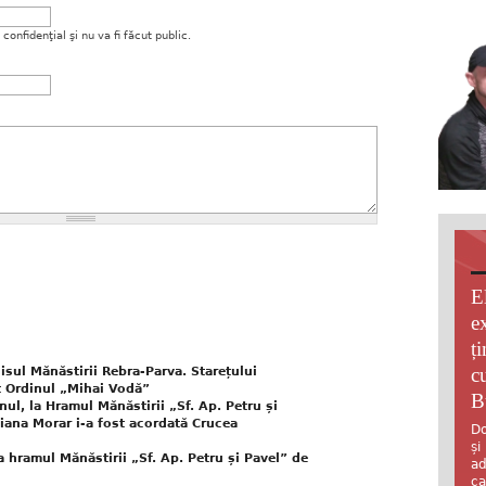
onfidenţial şi nu va fi făcut public.
E
e
ț
c
lisul Mănăstirii Rebra-Parva. Starețului
it Ordinul „Mihai Vodă”
B
nul, la Hramul Mănăstirii „Sf. Ap. Petru și
iana Morar i-a fost acordată Crucea
Do
și
la hramul Mănăstirii „Sf. Ap. Petru și Pavel” de
ad
ca