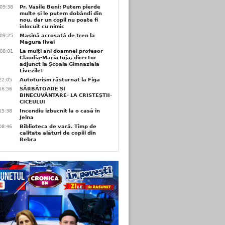
09:38
Pr. Vasile Beni: Putem pierde
multe și le putem dobândi din
nou, dar un copil nu poate fi
înlocuit cu nimic
09:25
Mașină acroșată de tren la
Măgura Ilvei
08:01
La mulți ani doamnei profesor
Claudia-Maria Iuja, director
adjunct la Școala Gimnazială
Livezile!
22:05
Autoturism răsturnat la Figa
16:56
SĂRBĂTOARE ȘI
BINECUVÂNTARE- LA CRISTEȘTII-
CICEULUI
15:38
Incendiu izbucnit la o casă în
Jelna
08:46
Biblioteca de vară. Timp de
calitate alături de copiii din
Rebra