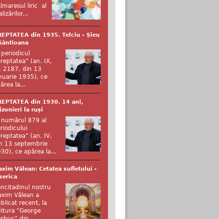
lmaresul liric al
alizărilor...
EPTATEA din 1935. Telciu - Șieu
Sântioana
 periodicul
reptatea” (an. IX,
. 2187, din 13
nuarie 1935), ce
ărea la...
EPTATEA din 1930. 14 ani,
izonieri la ruși
 numărul 879 al
riodicului
reptatea” (an. IV,
n 13 septembrie
30), ce apărea la...
xim Vălean: Cetatea sufletului -
serica
ncitadinul nostru
xim Vălean a
blicat recent, la
itura "George
şbuc" din...