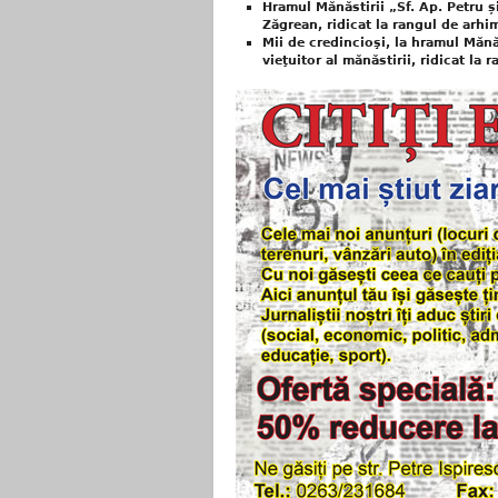
Hramul Mănăstirii „Sf. Ap. Petru și
Zăgrean, ridicat la rangul de arhi
Mii de credincioşi, la hramul Mănăs
vieţuitor al mănăstirii, ridicat la