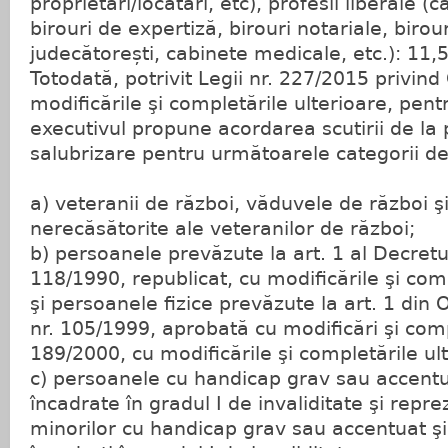
proprietari/locatari, etc), profesii liberale 
birouri de expertiză, birouri notariale, birou
judecătorești, cabinete medicale, etc.): 11,5
Totodată, potrivit Legii nr. 227/2015 privind 
modificările şi completările ulterioare, pen
executivul propune acordarea scutirii de la 
salubrizare pentru următoarele categorii
a) veteranii de război, văduvele de război ş
nerecăsătorite ale veteranilor de război;
b) persoanele prevăzute la art. 1 al Decretul
118/1990, republicat, cu modificările şi comp
şi persoanele fizice prevăzute la art. 1 di
nr. 105/1999, aprobată cu modificări şi comp
189/2000, cu modificările şi completările ul
c) persoanele cu handicap grav sau accent
încadrate în gradul I de invaliditate şi reprez
minorilor cu handicap grav sau accentuat şi 