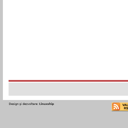
Design şi dezvoltare:
Linuxship