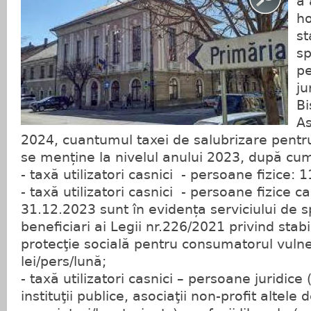
a 
ho
st
sp
pe
ju
Bi
As
2024, cuantumul taxei de salubrizare pentru u
se menține la nivelul anului 2023, după c
-
taxă utilizatori casnici - persoane fizice: 1
-
taxă utilizatori casnici - persoane fizice c
31.12.2023 sunt în evidența serviciului de s
beneficiari ai Legii nr.226/2021 privind stab
protecţie socială pentru consumatorul vulne
lei/pers/lună;
-
taxă utilizatori casnici – persoane juridice
instituţii publice, asociaţii non-profit altele 