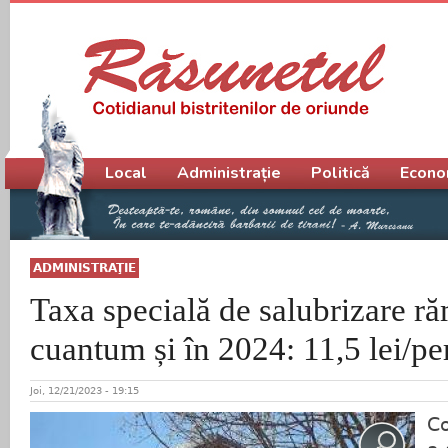
Meniu principal
Local
Administrație
Politică
Econo
ADMINISTRAŢIE
Taxa specială de salubrizare ră
cuantum și în 2024: 11,5 lei/pe
Joi, 12/21/2023 - 19:15
Co