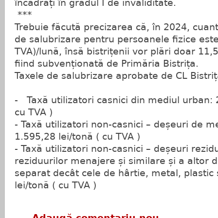
încadrați în gradul I de invaliditate.
***
Trebuie făcută precizarea că, în 2024, cuan
de salubrizare pentru persoanele fizice este
TVA)/lună, însă bistrițenii vor plări doar 11,5
fiind subvenționată de Primăria Bistrița.
Taxele de salubrizare aprobate de CL Bistri
- Taxă utilizatori casnici din mediul urban: 
cu TVA )
-
Taxă utilizatori non-casnici – deșeuri de met
1.595,28 lei/tonă ( cu TVA )
-
Taxă utilizatori non-casnici – deșeuri rezidu
reziduurilor menajere și similare și a altor 
separat decât cele de hârtie, metal, plastic ş
lei/tonă ( cu TVA )
Adaugă comentariu nou