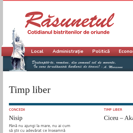
Meniu principal
Local
Administrație
Politică
Econo
Timp liber
CONCEDII
TIMP LIBER
Nisip
Ciceu – A
Până nu ajungi la mare, nu ai cum
să ştii cu adevărat ce înseamnă