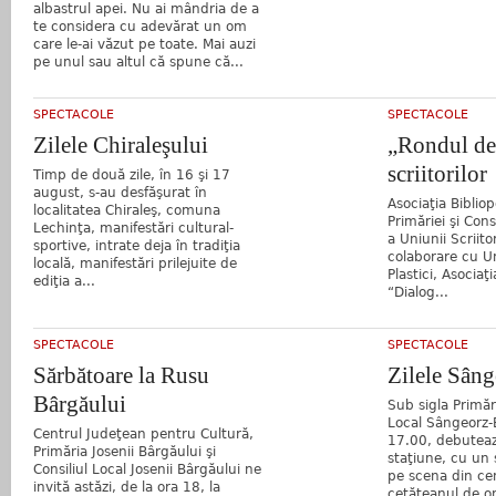
albastrul apei. Nu ai mândria de a
te considera cu adevărat un om
care le-ai văzut pe toate. Mai auzi
pe unul sau altul că spune că...
SPECTACOLE
SPECTACOLE
Zilele Chiraleşului
„Rondul de
scriitorilor
Timp de două zile, în 16 şi 17
august, s-au desfăşurat în
Asociaţia Bibliopo
localitatea Chiraleş, comuna
Primăriei şi Consi
Lechinţa, manifestări cultural-
a Uniunii Scriito
sportive, intrate deja în tradiţia
colaborare cu Un
locală, manifestări prilejuite de
Plastici, Asocia
ediţia a...
“Dialog...
SPECTACOLE
SPECTACOLE
Sărbătoare la Rusu
Zilele Sâng
Bârgăului
Sub sigla Primări
Local Sângeorz-B
Centrul Judeţean pentru Cultură,
17.00, debutează
Primăria Josenii Bârgăului şi
staţiune, cu un 
Consiliul Local Josenii Bârgăului ne
pe scena din cen
invită astăzi, de la ora 18, la
cetăţeanul de on