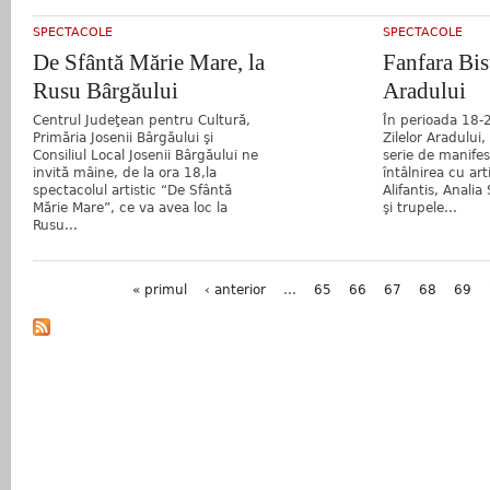
SPECTACOLE
SPECTACOLE
De Sfântă Mărie Mare, la
Fanfara Bist
Rusu Bârgăului
Aradului
Centrul Judeţean pentru Cultură,
În perioada 18-
Primăria Josenii Bârgăului şi
Zilelor Aradului,
Consiliul Local Josenii Bârgăului ne
serie de manifest
invită mâine, de la ora 18,la
întâlnirea cu ar
spectacolul artistic “De Sfântă
Alifantis, Analia 
Mărie Mare”, ce va avea loc la
şi trupele...
Rusu...
Pagini
« primul
‹ anterior
…
65
66
67
68
69