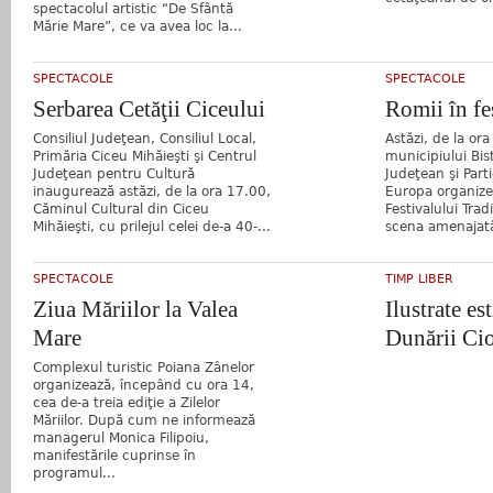
spectacolul artistic “De Sfântă
Mărie Mare”, ce va avea loc la...
SPECTACOLE
SPECTACOLE
Serbarea Cetăţii Ciceului
Romii în fe
Consiliul Judeţean, Consiliul Local,
Astăzi, de la ora
Primăria Ciceu Mihăieşti şi Centrul
municipiului Bist
Judeţean pentru Cultură
Judeţean şi Part
inaugurează astăzi, de la ora 17.00,
Europa organize
Căminul Cultural din Ciceu
Festivalului Trad
Mihăieşti, cu prilejul celei de-a 40-...
scena amenajată
SPECTACOLE
TIMP LIBER
Ziua Măriilor la Valea
Ilustrate es
Mare
Dunării Ci
Complexul turistic Poiana Zânelor
organizează, începând cu ora 14,
cea de-a treia ediţie a Zilelor
Măriilor. După cum ne informează
managerul Monica Filipoiu,
manifestările cuprinse în
programul...