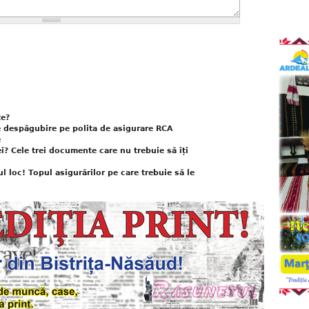
te?
e despăgubire pe polita de asigurare RCA
e
ei? Cele trei documente care nu trebuie să îți
l loc! Topul asigurărilor pe care trebuie să le