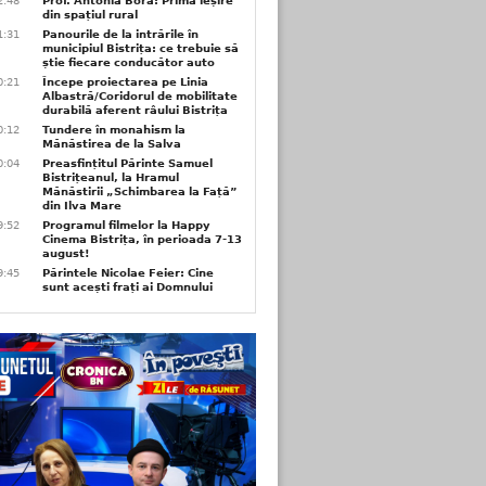
2:48
Prof. Antonia Bora: Prima ieșire
din spațiul rural
1:31
Panourile de la intrările în
municipiul Bistrița: ce trebuie să
știe fiecare conducător auto
0:21
Începe proiectarea pe Linia
Albastră/Coridorul de mobilitate
durabilă aferent râului Bistrița
0:12
Tundere în monahism la
Mănăstirea de la Salva
0:04
Preasfințitul Părinte Samuel
Bistrițeanul, la Hramul
Mănăstirii „Schimbarea la Față”
din Ilva Mare
9:52
Programul filmelor la Happy
Cinema Bistrița, în perioada 7-13
august!
9:45
Părintele Nicolae Feier: Cine
sunt acești frați ai Domnului