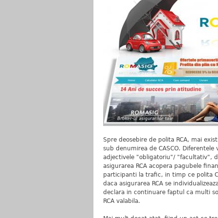
Spre deosebire de polita RCA, mai exis
sub denumirea de CASCO. Diferentele viz
adjectivele "obligatoriu"/ "facultativ", d
asigurarea RCA acopera pagubele financ
participanti la trafic, in timp ce polit
daca asigurarea RCA se individualizeaza p
declara in continuare faptul ca multi so
RCA valabila.