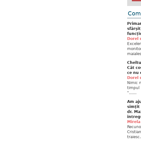
Come
Primar
sfârși
funcți
Dorel 
Excelent
monitor
maiales
Cheltu
Cât co
ce nu 
Dorel 
Nimic n
timpul 
"......
Am aju
simțit
dr. Ma
întreg
Mirela
Recuno
Cristia
traiesc.