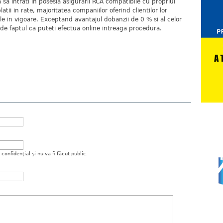
 sa intrati in posesia asigurarii RCA compatibile cu propriul
tii in rate, majoritatea companiilor oferind clientilor lor
tele in vigoare. Exceptand avantajul dobanzii de 0 % si al celor
de faptul ca puteti efectua online intreaga procedura.
onfidenţial şi nu va fi făcut public.