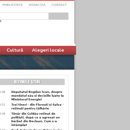
PUBLICITATE
REDACŢIA
CONTACT
e
ular de căutare
Cultură
Alegeri locale
6:08
Deputatul Bogdan Ivan, despre
mandatul său și deciziile luate la
Ministerul Energiei
3:51
Trei tineri - din Florești și Salva -
reținuți pentru tâlhărie
3:48
Tânăr din Coldău reținut de
polițiști, după ce a agresat un
bărbat din Beclean. Cum s-a
întâmplat