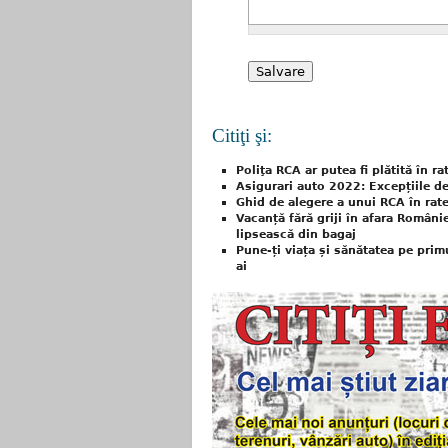
Citiţi şi:
Poliţa RCA ar putea fi plătită în ra
Asigurari auto 2022: Excepțiile d
Ghid de alegere a unui RCA în rat
Vacanță fără griji în afara Români
lipsească din bagaj
Pune-ți viața și sănătatea pe primu
ai