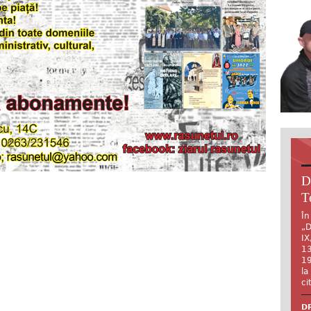
D
T
În
„D
IX
13
19
la
ci
DR