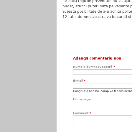
Iar daca regulile prezentate nu va ajuta
buget, atunci puteti miza pe variante pla
aceasta posibilitate de a-si achita poli
12 rate, dumneavoastra va bucurati si 
Adaugă comentariu nou
Numele dumneavoastră
*
E-mail
*
Conţinutul acestui câmp va fi considerat c
Homepage
Comment
*