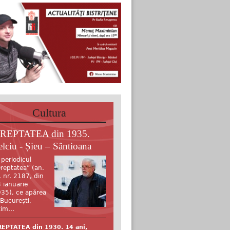
Cultura
REPTATEA din 1935.
elciu - Șieu – Sântioana
 periodicul
reptatea” (an.
, nr. 2187, din
 ianuarie
35), ce apărea
 București,
tim...
EPTATEA din 1930. 14 ani,