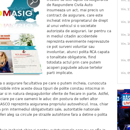
Vin, 1
de Raspundere Civila Auto
Vin, 1
insumeaza un act, mai precis un
contract de asigurare, care este
incheiat intre proprietarul de drept
Vin, 1
al unui vehicul si o societate
autorizata de asigurari. Iar pentru ca
Vin, 1
in mediul citadin accidentele
reprezinta evenimente neprevazute
Vin, 1
ce pot surveni voluntar sau
involuntar, atunci polita RCA capata
o tonalitate obligatorie, fiind
Vin, 0
totodata actul prin care putem
acoperi pagubele aduse tertelor
parti implicate.
Vin, 0
ta o asigurare facultativa pe care o putem incheia, cunoscuta
ibile intre aceste doua tipuri de polite constau intocmai in
ar si in natura despagubirilor oferite de fiecare in parte. Astfel,
iare pe care oamenii le aduc din postura de soferi altor
a CASCO reprezinta asigurarea propriului autovehicul. Insa, chiar
rin intermediul obligativitatii sale, autoritatile nationale
feri aleg sa circule pe strazile autohtone fara a detine o polita