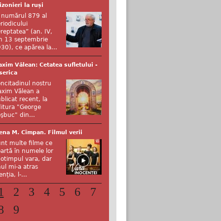
izonieri la ruși
 numărul 879 al
riodicului
reptatea” (an. IV,
n 13 septembrie
30), ce apărea la...
xim Vălean: Cetatea sufletului -
serica
ncitadinul nostru
xim Vălean a
blicat recent, la
itura "George
şbuc" din...
ena M. Cîmpan. Filmul verii
nt multe filme ce
artă în numele lor
otimpul vara, dar
ul mi-a atras
enția, l-...
1
2
3
4
5
6
7
8
9