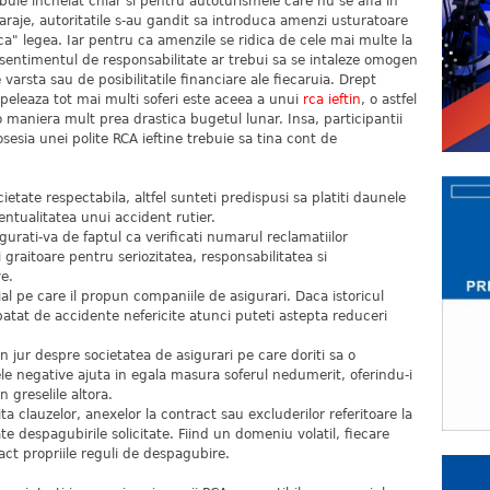
buie incheiat chiar si pentru autoturismele care nu se afla in
garaje, autoritatile s-au gandit sa introduca amenzi usturatoare
ca" legea. Iar pentru ca amenzile se ridica de cele mai multe la
A, sentimentul de responsabilitate ar trebui sa se intaleze omogen
e varsta sau de posibilitatile financiare ale fiecaruia. Drept
apeleaza tot mai multi soferi este aceea a unui
rca ieftin
, o astfel
o maniera mult prea drastica bugetul lunar. Insa, participantii
posesia unei polite RCA ieftine trebuie sa tina cont de
cietate respectabila, altfel sunteti predispusi sa platiti daunele
ntualitatea unui accident rutier.
urati-va de faptul ca verificati numarul reclamatiilor
i graitoare pentru seriozitatea, responsabilitatea si
ve.
al pe care il propun companiile de asigurari. Daca istoricul
at de accidente nefericite atunci puteti astepta reduceri
 din jur despre societatea de asigurari pe care doriti sa o
cele negative ajuta in egala masura soferul nedumerit, oferindu-i
n greselile altora.
ta clauzelor, anexelor la contract sau excluderilor referitoare la
ate despagubirile solicitate. Fiind un domeniu volatil, fiecare
ract propriile reguli de despagubire.