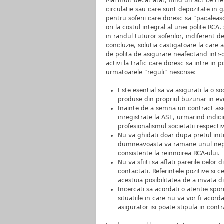
Mai mult decat atat, fiind un act ce tre
circulatie sau care sunt depozitate in 
pentru soferii care doresc sa "pacaleas
ori la costul integral al unei polite RC
in randul tuturor soferilor, indiferent d
concluzie, solutia castigatoare la care 
de polita de asigurare neafectand intr-
activi la trafic care doresc sa intre in 
urmatoarele "reguli" nescrise:
Este esential sa va asigurati la o so
produse din propriul buzunar in eve
Inainte de a semna un contract asig
inregistrate la ASF, urmarind indici
profesionalismul societatii respecti
Nu va ghidati doar dupa pretul initi
dumneavoasta va ramane unul nepat
consistente la reinnoirea RCA-ului.
Nu va sfiiti sa aflati parerile celor
contactati. Referintele pozitive si 
acestuia posibilitatea de a invata di
Incercati sa acordati o atentie spori
situatiile in care nu va vor fi acord
asigurator isi poate stipula in cont