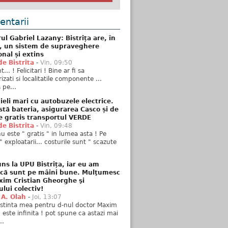
ntarii
ul Gabriel Lazany: Bistrița are, în
t, un sistem de supraveghere
onal și extins
de Bistrita
-
Vin, 09:50
... ! Felicitari ! Bine ar fi sa
izati si localitatile componente ...
 pe...
ieli mari cu autobuzele electrice.
stă bateria, asigurarea Casco și de
e gratis transportul VERDE
de Bistrita
-
Vin, 09:48
u este " gratis " in lumea asta ! Pe
" exploatarii... costurile sunt " scazute
ns la UPU Bistrița, iar eu am
 că sunt pe mâini bune. Mulţumesc
xim Cristian Gheorghe şi
ului colectiv!
 A. Olah
-
Joi, 13:07
stinta mea pentru d-nul doctor Maxim
n este infinita ! pot spune ca astazi mai
..