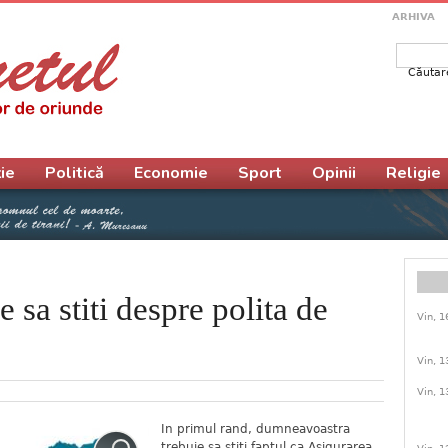
ARHIVA
Căutar
Form
ie
Politică
Economie
Sport
Opinii
Religie
e sa stiti despre polita de
Vin, 1
Vin, 1
Vin, 1
In primul rand, dumneavoastra
trebuie sa stiti faptul ca Asigurarea