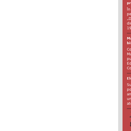
pr
În
pe
„D
di
19
Ma
bi
Co
Ma
pu
Ed
Co
El
Su
po
an
un
at