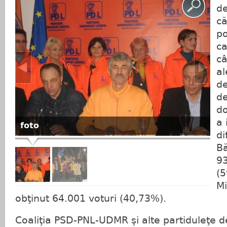
de
că
po
ca
câ
al
de
de
do
a 
foto
di
Bă
93
(5
M
obţinut 64.001 voturi (40,73%).
Coaliţia PSD-PNL-UDMR şi alte partiduleţe 