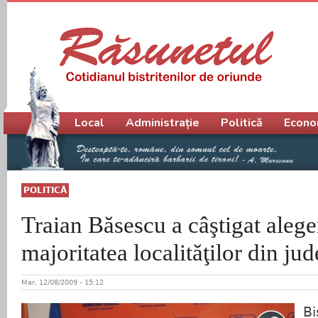
Meniu principal
Local
Administrație
Politică
Econo
POLITICĂ
Traian Băsescu a câştigat aleger
majoritatea localităţilor din jud
Mar, 12/08/2009 - 15:12
Bi