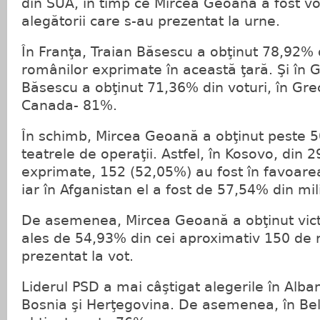
din SUA, în timp ce Mircea Geoană a fost v
alegătorii care s-au prezentat la urne.
În Franţa, Traian Băsescu a obţinut 78,92% d
românilor exprimate în această ţară. Şi în 
Băsescu a obţinut 71,36% din voturi, în Grec
Canada- 81%.
În schimb, Mircea Geoană a obţinut peste 5
teatrele de operaţii. Astfel, în Kosovo, din 2
exprimate, 152 (52,05%) au fost în favoare
iar în Afganistan el a fost de 57,54% din mil
De asemenea, Mircea Geoană a obţinut victor
ales de 54,93% din cei aproximativ 150 de 
prezentat la vot.
Liderul PSD a mai câştigat alegerile în Alban
Bosnia şi Herţegovina. De asemenea, în Be