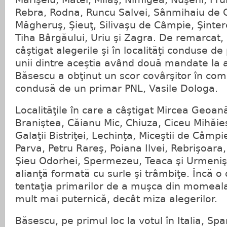
Rebra, Rodna, Runcu Salvei, Sânmihaiu de 
Măgheruş, Şieuţ, Silivaşu de Câmpie, Şintere
Tiha Bârgăului, Uriu şi Zagra. De remarcat,
câştigat alegerile şi în localităţi conduse de
unii dintre aceştia având două mandate la ac
Băsescu a obţinut un scor covârşitor în co
condusă de un primar PNL, Vasile Dologa.
Localităţile în care a câştigat Mircea Geoan
Braniştea, Căianu Mic, Chiuza, Ciceu Mihăieş
Galaţii Bistriţei, Lechinţa, Miceştii de Câmpi
Parva, Petru Rareş, Poiana Ilvei, Rebrişoara,
Şieu Odorhei, Spermezeu, Teaca şi Urmeniş
alianţă formată cu surle şi trâmbiţe. Încă o 
tentaţia primarilor de a muşca din momeala
mult mai puternică, decât miza alegerilor.
Băsescu, pe primul loc la votul în Italia, Sp