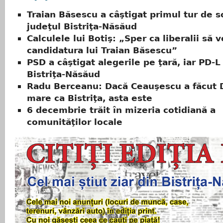
Traian Băsescu a câştigat primul tur de sc
judeţul Bistriţa-Năsăud
Calculele lui Botiş: „Sper ca liberalii să 
candidatura lui Traian Băsescu”
PSD a câştigat alegerile pe ţară, iar PD-L
Bistriţa-Năsăud
Radu Berceanu: Dacă Ceauşescu a făcut D
mare ca Bistriţa, asta este
6 decembrie trăit în mizeria cotidiană a
comunităţilor locale