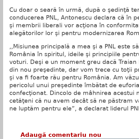
Cu doar o seară în urmă, după o şedinţă te
conducerea PNL, Antonescu declara că în p
şi membrii liberali vor acţiona în conformita
alegătorilor lor şi pentru modernizarea Rom
,,Misiunea principală a mea şi a PNL este s
România în spiritul, ideile şi principiile pen
voturi. Deşi e un moment greu dacă Traian B
din nou preşedinte, dar vom trece cu toţii p
şi va fi foarte rău pentru România. Am văzu
pericolul unui preşedinte îmbătat de eufori
confecţionat. Dincolo de mâhnirea acestui 
cetăţeni că nu avem decât să ne păstram valo
ne luptăm pentru ele”, a declarat liderul PN
Adaugă comentariu nou