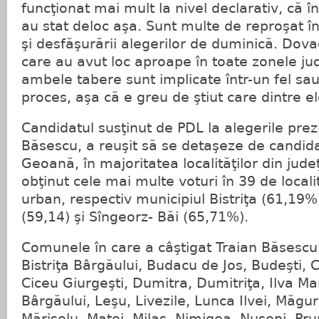
funcţionat mai mult la nivel declarativ, că în
au stat deloc aşa. Sunt multe de reproşat în
şi desfăşurării alegerilor de duminică. Dova
care au avut loc aproape în toate zonele jud
ambele tabere sunt implicate într-un fel sau 
proces, aşa că e greu de ştiut care dintre e
Candidatul susţinut de PDL la alegerile prez
Băsescu, a reuşit să se detaşeze de candid
Geoană, în majoritatea localităţilor din jude
obţinut cele mai multe voturi în 39 de localit
urban, respectiv municipiul Bistriţa (61,19
(59,14) şi Sîngeorz- Băi (65,71%).
Comunele în care a câştigat Traian Băsescu
Bistriţa Bârgăului, Budacu de Jos, Budeşti, C
Ciceu Giurgeşti, Dumitra, Dumitriţa, Ilva Mar
Bârgăului, Leşu, Livezile, Lunca Ilvei, Măgur
Mărişelu, Matei, Milaş, Nimigea, Nuşeni, Pr