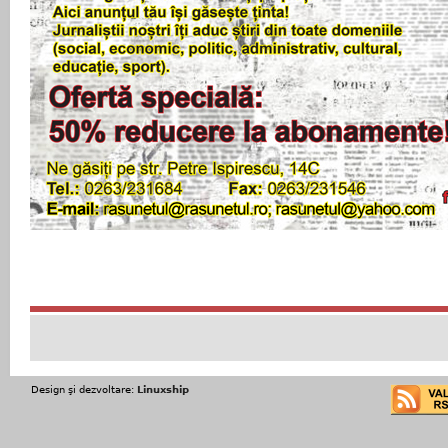
Design şi dezvoltare:
Linuxship