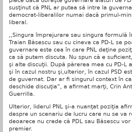
plece dacă doreşte guvernare alături de PD
susţinut că PNL ar putea să intre la guvern
democrat-liberalilor numai dacă primul-mini
liberal.
,,Singura împrejurare sau singura formulă î
Traian Băsescu sau cu cineva ca PD-L se po
guvernare este cea în care PNL deţine poziţ
ca să putem discuta. Nu spun că e suficient
şi alte discuţii. După părerea mea cu PD-L 
şi în cazul nostru şi,ulterior, în cazul PSD es
de guvernat. Dar ar fi singurul context în c
deschide discuţia”, a afirmat marţi, Crin An
Guerrilla.
Ulterior, liderul PNL şi-a nuanţat poziţia af
despre un scenariu de lucru care nu se va reg
deoarece nu crede că PDL sau Băsescu vor 
premier.