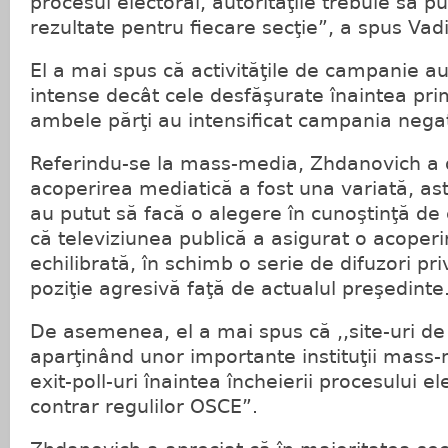
procesul electoral, autorităţile trebuie să p
rezultate pentru fiecare secţie”, a spus Va
El a mai spus că activităţile de campanie au
intense decât cele desfăşurate înaintea prim
ambele părţi au intensificat campania nega
Referindu-se la mass-media, Zhdanovich a 
acoperirea mediatică a fost una variată, astf
au putut să facă o alegere în cunoştinţă de
că televiziunea publică a asigurat o acoperi
echilibrată, în schimb o serie de difuzori pr
poziţie agresivă faţă de actualul preşedinte
De asemenea, el a mai spus că ,,site-uri de 
aparţinând unor importante instituţii mass-
exit-poll-uri înaintea încheierii procesului e
contrar regulilor OSCE”.