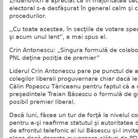
Zhdanovich a apreciat că în majoritatea secţ
electoral s-a desfăşurat în general calm şi 
procedurilor.
,,Cu toate acestea, în secţiile de votare spe
şi acum unul lent”, a mai spus el.
Crin Antonescu: „Singura formulă de colab
PNL deţine poziţia de premier”
Liderul Crin Antonescu pare pe punctul de a
colegilor liberali proguvernare chiar dacă ie
Călin Popescu Tăriceanu pentru faptul că a d
preşedintele Traian Băsescu o formulă de 
posibil premier liberal.
Dacă luni, făcea un tur de forţă la nivelul co
pentru a-şi reafirma statutul şi autoritatea
de afrontul telefonic al lui Băsescu şi-l invi