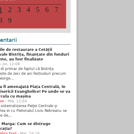
1
2
3
4
5
6
7
8
9
ntarii
ile de restaurare a Cetății
ale Bistrița, finanțate din fonduri
ne, au fost finalizate
-
Joi, 12:08
 dl primar de faptul că Bistrița
ște de zeci de ani festivaluri precum
George...
 fi amenajată Piața Centrală, în
isericii Evanghelice! Pe unde se va
rcula cu mașina
tor
-
Mie, 12:04
sistematizarea Pieţei Centrale şi
rea ei cu Pietonalul Liviu Rebreanu se
e de...
i Marga: Cum se distruge
rația?
ius Frei
-
Mar, 16:16