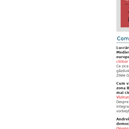
Come
Lucrăr
Mediev
europe
cititor
Ce zice
găzduie
Zilele 
Cum va
zona B
mai ci
Vizita
Despre 
integra
vorbeşt
Andre
democ
Onopre