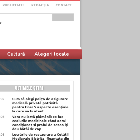
PUBLICITATE
REDACŢIA
CONTACT
e
ular de căutare
Cultură
Alegeri locale
1:07
Cum să alegi polița de asigurare
medicală privată potrivită
pentru tine: 5 aspecte esențiale
la care să fii atent
1:05
Vara nu iartă plămânii: ce fac
ceaiurile medicinale când aerul
condiționat și praful de sezon îți
dau bătăi de cap
1:03
Lucrările de restaurare a Cetății
Medievale Bistrița, finanțate din