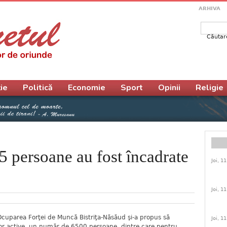
ARHIVA
Căutar
Form
ie
Politică
Economie
Sport
Opinii
Religie
 persoane au fost încadrate
Joi, 1
Joi, 1
cuparea Forţei de Muncă Bistriţa-Năsăud şi-a propus să
Joi, 1
or active, un număr de 6500 persoane, dintre care pentru