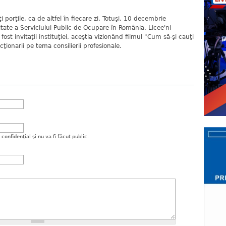
 porţile, ca de altfel în fiecare zi. Totuşi, 10 decembrie
tate a Serviciului Public de Ocupare în România. Licee'ni
 fost invitaţii instituţiei, aceştia vizionând filmul "Cum să-şi cauţi
ionarii pe tema consilierii profesionale.
onfidenţial şi nu va fi făcut public.