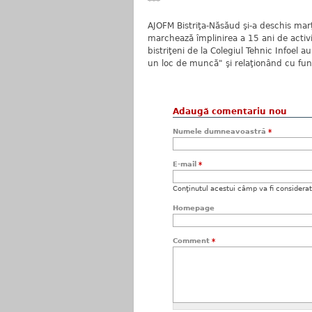
***
AJOFM Bistriţa-Năsăud şi-a deschis marţi
marchează împlinirea a 15 ani de activi
bistriţeni de la Colegiul Tehnic Infoel au
un loc de muncă" şi relaţionând cu funcţ
Adaugă comentariu nou
Numele dumneavoastră
*
E-mail
*
Conţinutul acestui câmp va fi considerat c
Homepage
Comment
*