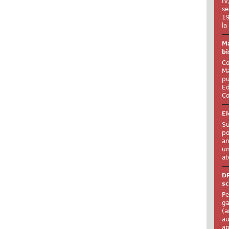
IV
se
19
la
Ma
bi
Co
Ma
pu
Ed
Co
El
Su
po
an
un
at
D
sc
Pe
ga
(a
au
ap