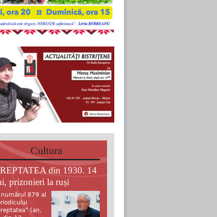
Cultura
REPTATEA din 1930. 14
i, prizonieri la ruși
 numărul 879 al
riodicului
reptatea” (an.