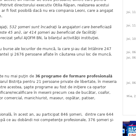
Potrivit directorului executiv Otilia Râpan, realizarea acestui
ar fi fost posibilă dacă nu era compania Leoni, care a angajat
Joi, 1
n.
Joi, 1
jaţi, 532 şomeri sunt încadraţi la angajatori care beneficiază
te 45 ani), iar 414 şomeri au beneficiat de facilităţi
precizat şeful AJOFM BN, la bilanţul activităţii instituţiei.
Joi, 1
se ale locurilor de muncă, la care şi-au dat întâlnire 247
Joi, 0
ante) şi 2676 persoane aflate în căutarea unui loc de muncă.
Joi, 0
te nu mai puţin de
36 programe de formare profesională
arul Bistriţa pentru 21 persoane private de libertate, în meseria
Joi, 0
intre acestea, şapte programe au fost de iniţiere ca opartor
ificare/recalificare în meserii precum cea de bucătar, coafor,
Mie, 2
tor comercial, manichiurist, maseur, ospătar, patiser,
lă, în acest an, au participat 846 şomeri, dintre care 644
după ce au dobândi noi competenţe profesionale, 376 şomeri şi-