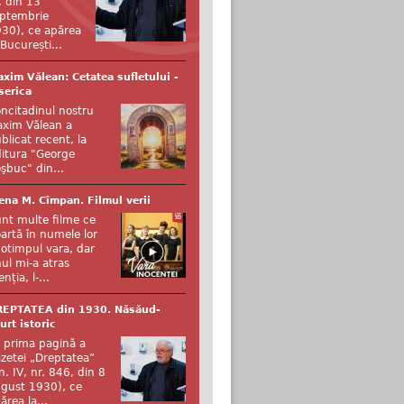
, din 13
ptembrie
30), ce apărea
 București...
xim Vălean: Cetatea sufletului -
serica
ncitadinul nostru
xim Vălean a
blicat recent, la
itura "George
şbuc" din...
ena M. Cîmpan. Filmul verii
nt multe filme ce
artă în numele lor
otimpul vara, dar
ul mi-a atras
enția, l-...
REPTATEA din 1930. Năsăud-
urt istoric
 prima pagină a
zetei „Dreptatea”
n. IV, nr. 846, din 8
gust 1930), ce
ărea la...