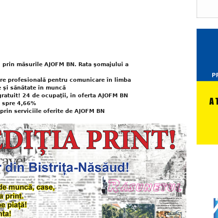
ţi prin măsurile AJOFM BN. Rata şomajului a
e profesională pentru comunicare în limba
e şi sănătate în muncă
 gratuit! 24 de ocupaţii, în oferta AJOFM BN
e spre 4,66%
 prin serviciile oferite de AJOFM BN