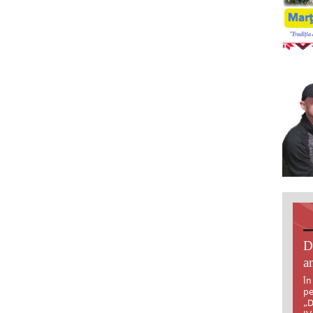
D
an
În
pe
„D