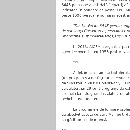
6445 persoane a fost dată “repartiţia”. 
indicator, în pondere de peste 99%, nu 
peste 1000 persoane numai în acest a
“
Din totalul de 6445 şomeri anga
de subvenţii (încadrarea persoanelor pes
(mobilitate şi stimularea angajării)”
, a 
În 2013, AJOFM a organizat patru bur
agenţi economici (cu 1355 posturi vac
***
Altfel, în acest an, au fost derula
(un program s-a desfaşurat la Penitenci
de “lucrător în cultura plantelor”) . D
calculator, iar 29 sunt programe de cal
cosmetician, dulgher, instalator, lucră
pedichiurist, zidar etc.
La programele de formare profesiona
au absolvit aceste cursuri. Mai mult, 
au găsit un loc de muncă.