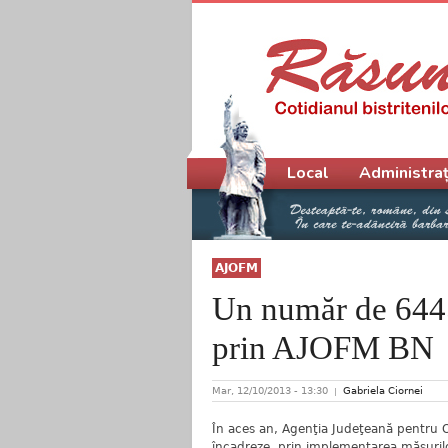
Meniu principal
Local
Administraț
AJOFM
Un număr de 6445
prin AJOFM BN
Mar, 12/10/2013 - 13:30
Gabriela Ciornei
În aces an, Agenţia Judeţeană pentru O
încadreze, prin implementarea măsuril