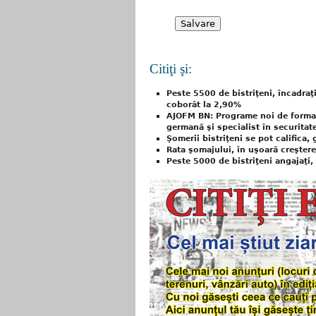
Citiţi şi:
Peste 5500 de bistriţeni, încadra
coborât la 2,90%
AJOFM BN: Programe noi de formar
germană şi specialist în securitat
Şomerii bistriţeni se pot califica,
Rata şomajului, în uşoară creşter
Peste 5000 de bistriţeni angajaţi,