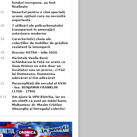
fonduri europene, au fost
finalizate
1:02
Desertul pentru o cină specială
acasă: opțiuni care nu necesită
experiență
1:00
7 utilizări ale policarbonatului
transparent în amenajări
exterioare moderne
0:54
Caracteristici cheie ale
colecțiilor de mobilier de grădină
rezistent la intemperii
6:39
Breviar ASTRA – iulie 2026
6:26
Părintele Vasile Beni:
Schimbarea la Față ne arată că
Iisus Hristos nu este doar un
învățător sau un proroc, ci Fiul
lui Dumnezeu, Dumnezeu
adevărat și Om adevărat
6:22
Personalități din secolul al XVIII
– lea. BENJAMIN FRANKLIN
(1706 – 1790)
3:10
Am ajuns la UPU Bistrița, iar eu
am simțit că sunt pe mâini bune.
Mulţumesc dr. Maxim Cristian
Gheorghe şi întregului colectiv!