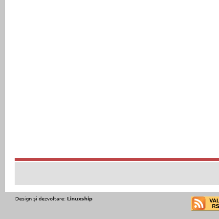
Design şi dezvoltare:
Linuxship