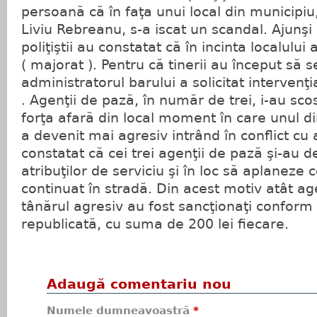
persoană că în faţa unui local din municipiu
Liviu Rebreanu, s-a iscat un scandal. Ajunşi l
poliţiştii au constatat că în incinta localului
( majorat ). Pentru că tinerii au început să 
administratorul barului a solicitat intervenţ
. Agenţii de pază, în număr de trei, i-au sco
forţa afară din local moment în care unul dint
a devenit mai agresiv intrând în conflict cu ac
constatat că cei trei agenţii de pază şi-au d
atribuţilor de serviciu şi în loc să aplaneze c
continuat în stradă. Din acest motiv atât age
tânărul agresiv au fost sancţionaţi conform 
republicată, cu suma de 200 lei fiecare.
Adaugă comentariu nou
Numele dumneavoastră
*