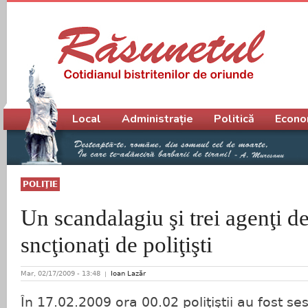
Meniu principal
Local
Administrație
Politică
Econo
POLIŢIE
Un scandalagiu şi trei agenţi d
sncţionaţi de poliţişti
Mar, 02/17/2009 - 13:48
Ioan Lazăr
În 17.02.2009 ora 00.02 poliţiştii au fost ses