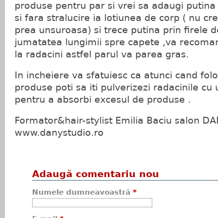
produse pentru par si vrei sa adaugi putina 
si fara stralucire ia lotiunea de corp ( nu c
prea unsuroasa) si trece putina prin firele d
jumatatea lungimii spre capete ,va recoman
la radacini astfel parul va parea gras.
In incheiere va sfatuiesc ca atunci cand folo
produse poti sa iti pulverizezi radacinile cu 
pentru a absorbi excesul de produse .
Formator&hair-stylist Emilia Baciu salon DA
www.danystudio.ro
Adaugă comentariu nou
Numele dumneavoastră
*