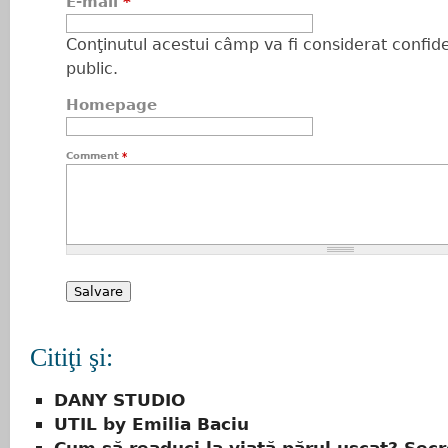
E-mail
*
Conţinutul acestui câmp va fi considerat confiden
public.
Homepage
Comment
*
Citiţi şi:
DANY STUDIO
UTIL by Emilia Baciu
Cum să readuci la viață părul uscat? Sec