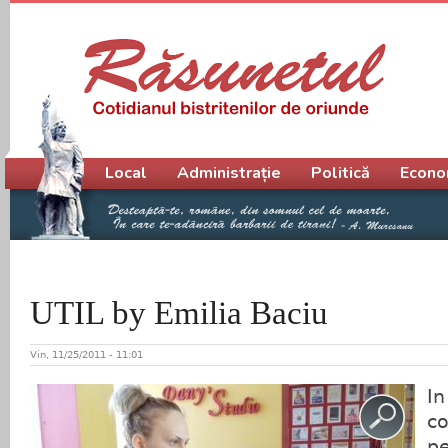
Meniu principal
Local
Administrație
Politică
Econo
UTIL by Emilia Baciu
Vin, 11/25/2011 - 11:01
In
co
pe