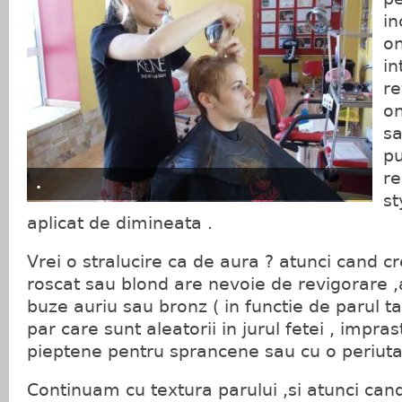
in
on
in
re
on
sa
pu
re
.
st
aplicat de dimineata .
Vrei o stralucire ca de aura ? atunci cand cr
roscat sau blond are nevoie de revigorare ,a
buze auriu sau bronz ( in functie de parul ta
par care sunt aleatorii in jurul fetei , impras
pieptene pentru sprancene sau cu o periuta
Continuam cu textura parului ,si atunci can