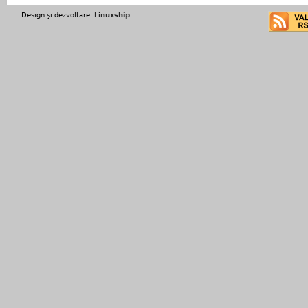
Design şi dezvoltare:
Linuxship