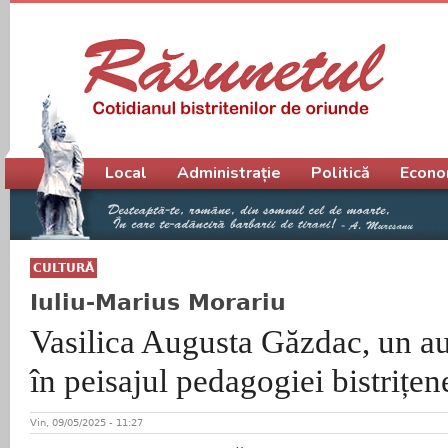
Meniu principal
Local
Administrație
Politică
Econo
CULTURĂ
Iuliu-Marius Morariu
Vasilica Augusta Găzdac, un a
în peisajul pedagogiei bistrițen
Vin, 09/05/2025 - 11:27