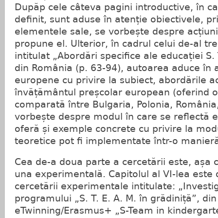
Dupăp cele câteva pagini introductive, în c
definit, sunt aduse în atenție obiectivele, prio
elementele sale, se vorbește despre acțiuni
propune el. Ulterior, în cadrul celui de-al trei
intitulat „Abordări specifice ale educației S.
din România (p. 63-94), autoarea aduce în at
europene cu privire la subiect, abordările a
învățământul preșcolar european (oferind o
comparată între Bulgaria, Polonia, România, 
vorbește despre modul în care se reflectă el
oferă și exemple concrete cu privire la mod
teoretice pot fi implementate într-o manieră
Cea de-a doua parte a cercetării este, așa 
una experimentală. Capitolul al VI-lea este 
cercetării experimentale intitulate: „Invest
programului „S. T. E. A. M. în grădiniță”, din
eTwinning/Erasmus+ „S-Team in kindergarten