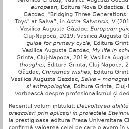
european,
Editura Nova Didactica, B
Găzdac, "Bridging Three Generations
Toys" at Salva”, in
Astra Salvensis,
V (201
Vasilica Augusta Găzdac,
European gui
Cluj-Napoca, 2019; Vasilica Augusta 
guide for primary cycle,
Editura Grin
Vasilica Augusta Găzdac,
My life in sc
Grinta, Cluj-Napoca, 2019; Vasilica Aug
thoughts,
Editura Grinta, Cluj-Napoca, 
Găzdac,
Christmas wishes,
Editura Grin
Vasilica Augusta Găzdac,
Salva – monografi
si antropologica,
Editura Grinta, Cluj
vorbească despre profesionalismul și dedi
Recentul volum intitulat:
Dezvoltarea abilităţ
preşcolari prin aplicaţii în proiectele Etwi
la prestigioasa editură Presa Universitară C
confirmă valoarea celei pe care o avem în 