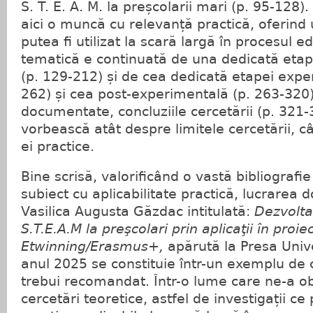
S. T. E. A. M. la preșcolarii mari (p. 95-128
aici o muncă cu relevanță practică, oferind 
putea fi utilizat la scară largă în procesul e
tematică e continuată de una dedicată eta
(p. 129-212) și de cea dedicată etapei expe
262) și cea post-experimentală (p. 263-320)
documentate, concluziile cercetării (p. 321-
vorbească atât despre limitele cercetării, cât
ei practice.
Bine scrisă, valorificând o vastă bibliografie
subiect cu aplicabilitate practică, lucrarea
Vasilica Augusta Găzdac intitulată:
Dezvoltar
S.T.E.A.M la preşcolari prin aplicaţii în proie
Etwinning/Erasmus+,
apărută la Presa Univ
anul 2025 se constituie într-un exemplu de 
trebui recomandat. Într-o lume care ne-a obi
cercetări teoretice, astfel de investigații 