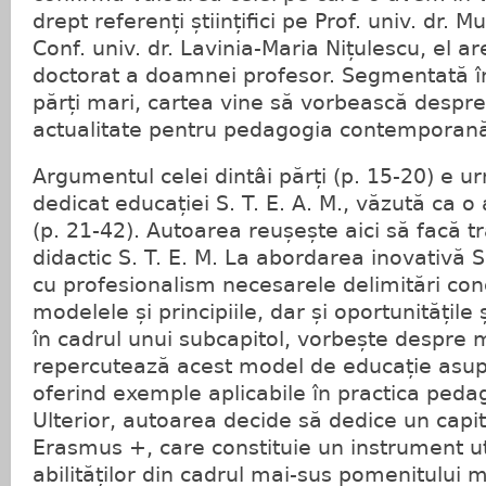
drept referenți științifici pe Prof. univ. dr. 
Conf. univ. dr. Lavinia‐Maria Nițulescu, el a
doctorat a doamnei profesor. Segmentată în
părți mari, cartea vine să vorbească despre
actualitate pentru pedagogia contemporan
Argumentul celei dintâi părți (p. 15-20) e u
dedicat educației S. T. E. A. M., văzută ca o
(p. 21-42). Autoarea reușește aici să facă t
didactic S. T. E. M. La abordarea inovativă S.
cu profesionalism necesarele delimitări con
modelele și principiile, dar și oportunitățile 
în cadrul unui subcapitol, vorbește despre 
repercutează acest model de educație asupr
oferind exemple aplicabile în practica pedag
Ulterior, autoarea decide să dedice un capi
Erasmus +, care constituie un instrument ut
abilităților din cadrul mai-sus pomenitului m