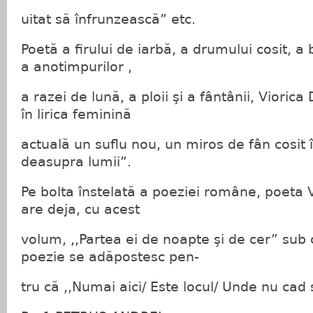
uitat să înfrunzească” etc.
Poetă a firului de iarbă, a drumului cosit, a
a anotimpurilor ,
a razei de lună, a ploii şi a fântânii, Viori
în lirica feminină
actuală un suflu nou, un miros de fân cosit 
deasupra lumii”.
Pe bolta înstelată a poeziei române, poeta 
are deja, cu acest
volum, ,,Partea ei de noapte şi de cer” sub c
poezie se adăpostesc pen-
tru că ,,Numai aici/ Este locul/ Unde nu cad 