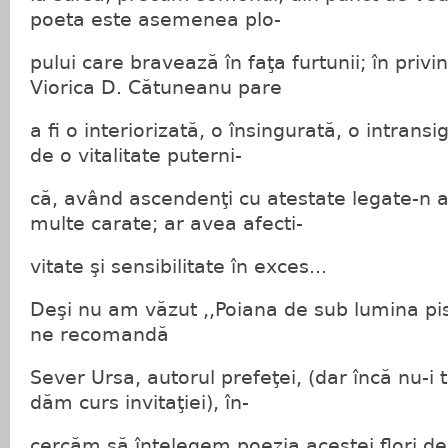
poeta este asemenea plo-
pului care bravează în faţa furtunii; în privin
Viorica D. Cătuneanu pare
a fi o interiorizată, o însingurată, o intransi
de o vitalitate puterni-
că, având ascendenţi cu atestate legate-n a
multe carate; ar avea afecti-
vitate şi sensibilitate în exces...
Deşi nu am văzut ,,Poiana de sub lumina pis
ne recomandă
Sever Ursa, autorul prefeţei, (dar încă nu-i 
dăm curs invitaţiei), în-
cercăm să înţelegem poezia acestei flori de c