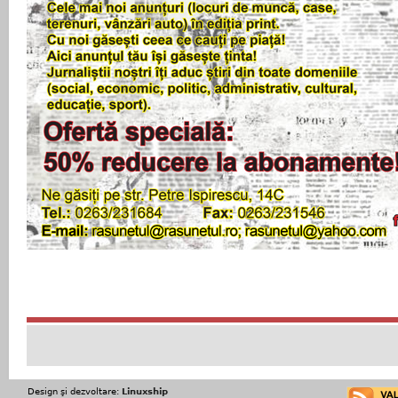
Design şi dezvoltare:
Linuxship