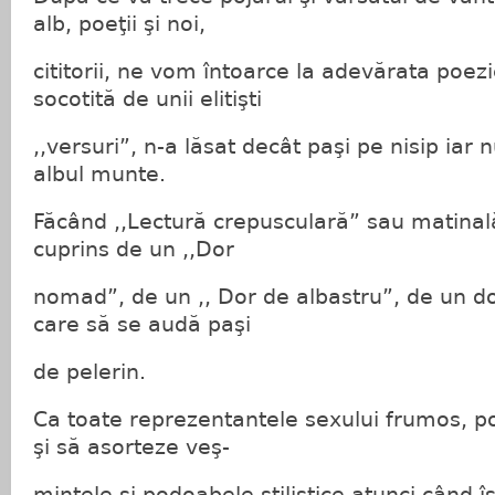
alb, poeţii şi noi,
cititorii, ne vom întoarce la adevărata poezi
socotită de unii elitişti
,,versuri”, n-a lăsat decât paşi pe nisip iar
albul munte.
Făcând ,,Lectură crepusculară” sau matinală,
cuprins de un ,,Dor
nomad”, de un ,, Dor de albastru”, de un do
care să se audă paşi
de pelerin.
Ca toate reprezentantele sexului frumos, p
şi să asorteze veş-
mintele şi podoabele stilistice atunci când îş