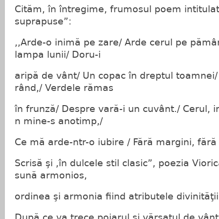
Cităm, în întregime, frumosul poem intitulat
suprapuse”:
,,Arde-o inimă pe zare/ Arde cerul pe pământ
lampa lunii/ Doru-i
aripă de vânt/ Un copac în dreptul toamnei
rând,/ Verdele rămas
în frunză/ Despre vară-i un cuvânt./ Cerul, i
n mine-s anotimp,/
Ce mă arde-ntr-o iubire / Fără margini, fără
Scrisă şi ,în dulcele stil clasic”, poezia Vio
sună armonios,
ordinea şi armonia fiind atributele divinităţii
După ce va trece pojarul şi vărsatul de vânt 