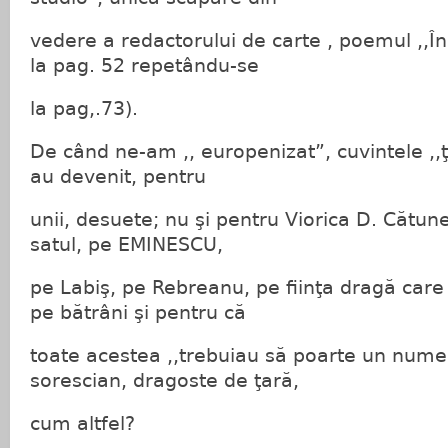
vedere a redactorului de carte , poemul ,,Î
la pag. 52 repetându-se
la pag,.73).
De când ne-am ,, europenizat”, cuvintele ,,ţ
au devenit, pentru
unii, desuete; nu şi pentru Viorica D. Cătu
satul, pe EMINESCU,
pe Labiş, pe Rebreanu, pe fiinţa dragă care i
pe bătrâni şi pentru că
toate acestea ,,trebuiau să poarte un num
sorescian, dragoste de ţară,
cum altfel?