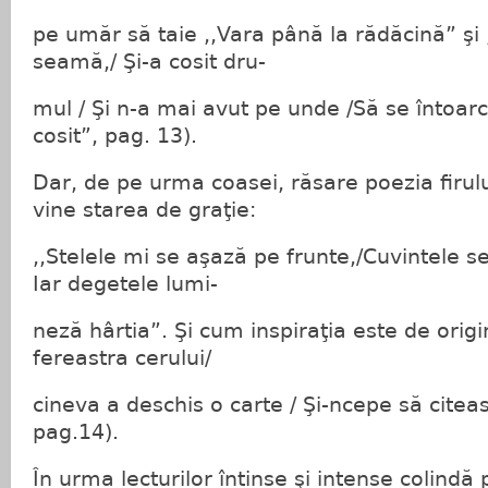
pe umăr să taie ,,Vara până la rădăcină” şi
seamă,/ Şi-a cosit dru-
mul / Şi n-a mai avut pe unde /Să se întoa
cosit”, pag. 13).
Dar, de pe urma coasei, răsare poezia firulu
vine starea de graţie:
,,Stelele mi se aşază pe frunte,/Cuvintele s
Iar degetele lumi-
neză hârtia”. Şi cum inspiraţia este de origi
fereastra cerului/
cineva a deschis o carte / Şi-ncepe să citea
pag.14).
În urma lecturilor întinse şi intense colindă 