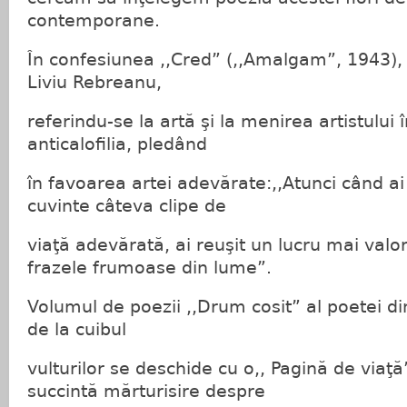
contemporane.
În confesiunea ,,Cred” (,,Amalgam”, 1943)
Liviu Rebreanu,
referindu-se la artă şi la menirea artistului 
anticalofilia, pledând
în favoarea artei adevărate:,,Atunci când ai 
cuvinte câteva clipe de
viaţă adevărată, ai reuşit un lucru mai valo
frazele frumoase din lume”.
Volumul de poezii ,,Drum cosit” al poetei d
de la cuibul
vulturilor se deschide cu o,, Pagină de viaţ
succintă mărturisire despre