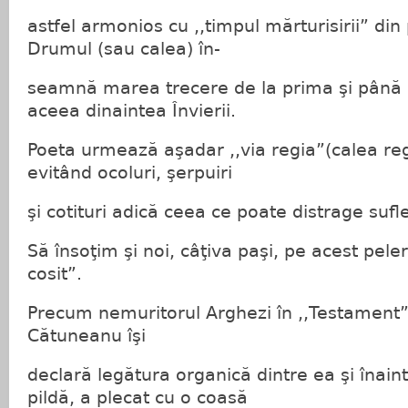
astfel armonios cu ,,timpul mărturisirii” din
Drumul (sau calea) în-
seamnă marea trecere de la prima şi până 
aceea dinaintea Învierii.
Poeta urmează aşadar ,,via regia”(calea reg
evitând ocoluri, şerpuiri
şi cotituri adică ceea ce poate distrage sufle
Să însoţim şi noi, câţiva paşi, pe acest pele
cosit”.
Precum nemuritorul Arghezi în ,,Testament”
Cătuneanu îşi
declară legătura organică dintre ea şi înainta
pildă, a plecat cu o coasă