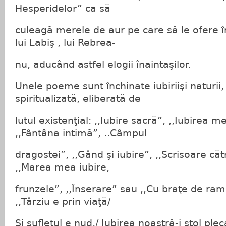
Hesperidelor” ca să
culeagă merele de aur pe care să le ofere 
lui Labiş , lui Rebrea-
nu, aducând astfel elogii înaintaşilor.
Unele poeme sunt închinate iubiriişi naturii,
spiritualizată, eliberată de
lutul existenţial: ,,Iubire sacră”, ,,Iubirea m
,,Fântâna intimă”, ..Câmpul
dragostei”, ,,Gând şi iubire”, ,,Scrisoare că
,,Marea mea iubire,
frunzele”, ,,Înserare” sau ,,Cu braţe de ram
,,Târziu e prin viaţă/
Şi sufletul e nud,/ Iubirea noastră-i stol plec