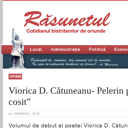
Meniu principal
Local
Administrație
Politică
Econo
OPINII
Viorica D. Cătuneanu- Pelerin
cosit”
Joi, 03/04/2010 - 13:31
Volumul de debut al poetei Viorica D. Cătune