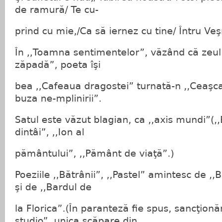
de ramură/ Te cu-
prind cu mie,/Ca să iernez cu tine/ Întru Veş
În ,,Toamna sentimentelor”, văzând că zeul iu
zăpadă”, poeta îşi
bea ,,Cafeaua dragostei” turnată-n ,,Ceaşca 
buza ne-mplinirii”.
Satul este văzut blagian, ca ,,axis mundi”(,,
dintâi”, ,,Ion al
pământului”, ,,Pământ de viaţă”.)
Poeziile ,,Bătrânii”, ,,Pastel” amintesc de ,,
şi de ,,Bardul de
la Florica”.(În paranteză fie spus, sancţionăm
studio”, unica scăpare din