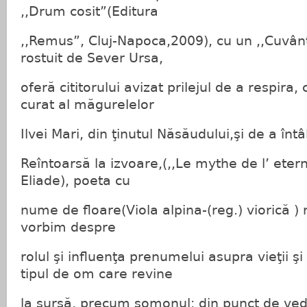
,,Drum cosit”(Editura
,,Remus”, Cluj-Napoca,2009), cu un ,,Cuvân
rostuit de Sever Ursa,
oferă cititorului avizat prilejul de a respira,
curat al măgurelelor
Ilvei Mari, din ţinutul Năsăudului,şi de a înt
Reîntoarsă la izvoare,(,,Le mythe de l’ eter
Eliade), poeta cu
nume de floare(Viola alpina-(reg.) viorică ) 
vorbim despre
rolul şi influenţa prenumelui asupra vieţii şi 
tipul de om care revine
la sursă, precum somonul; din punct de ved