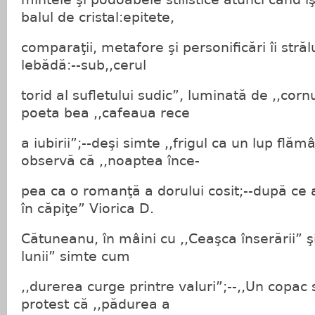
balul de cristal:epitete,
comparaţii, metafore şi personificări îi străl
lebădă:--sub,,cerul
torid al sufletului sudic”, luminată de ,,cornu
poeta bea ,,cafeaua rece
a iubirii”;--deşi simte ,,frigul ca un lup flă
observă că ,,noaptea înce-
pea ca o romanţă a dorului cosit;--după ce 
în căpiţe” Viorica D.
Cătuneanu, în mâini cu ,,Ceaşca înserării” 
lunii” simte cum
,,durerea curge printre valuri”;--,,Un copac
protest că ,,pădurea a