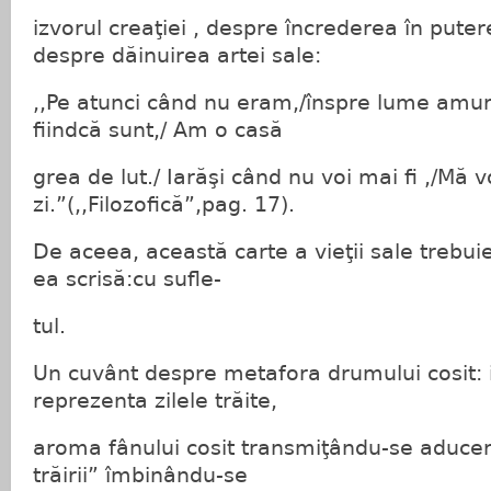
izvorul creaţiei , despre încrederea în puter
despre dăinuirea artei sale:
,,Pe atunci când nu eram,/înspre lume amu
fiindcă sunt,/ Am o casă
grea de lut./ Iarăşi când nu voi mai fi ,/Mă 
zi.”(,,Filozofică”,pag. 17).
De aceea, această carte a vieţii sale trebuie
ea scrisă:cu sufle-
tul.
Un cuvânt despre metafora drumului cosit: i
reprezenta zilele trăite,
aroma fânului cosit transmiţându-se aduceri
trăirii” îmbinându-se