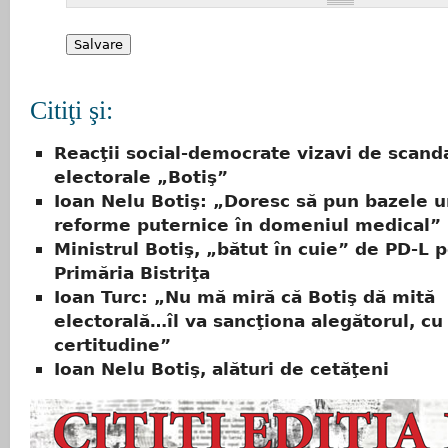
Citiţi şi:
Reacţii social-democrate vizavi de scanda
electorale „Botiş”
Ioan Nelu Botiş: „Doresc să pun bazele u
reforme puternice în domeniul medical”
Ministrul Botiş, „bătut în cuie” de PD-L 
Primăria Bistriţa
Ioan Turc: „Nu mă miră că Botiş dă mită
electorală…îl va sancţiona alegătorul, cu
certitudine”
Ioan Nelu Botiş, alături de cetăţeni