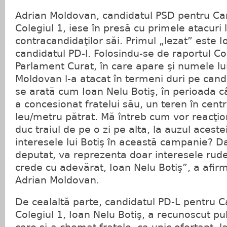
Adrian Moldovan, candidatul PSD pentru Ca
Colegiul 1, iese în presă cu primele atacuri
contracandidaţilor săi. Primul „lezat” este I
candidatul PD-l. Folosindu-se de raportul Co
Parlament Curat, în care apare şi numele lui
Moldovan l-a atacat în termeni duri pe cand
se arată cum Ioan Nelu Botiş, în perioada câ
a concesionat fratelui său, un teren în centr
leu/metru pătrat. Mă întreb cum vor reacţiona
duc traiul de pe o zi pe alta, la auzul aceste
interesele lui Botiş în această campanie? 
deputat, va reprezenta doar interesele rudel
crede cu adevărat, Ioan Nelu Botiş”, a afir
Adrian Moldovan.
De cealaltă parte, candidatul PD-L pentru 
Colegiul 1, Ioan Nelu Botiş, a recunoscut pub