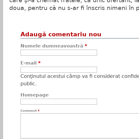
care şi-a chemat fratele, ca unic ofertant, la 
doua, pentru că nu s-ar fi înscris nimeni în 
Adaugă comentariu nou
Numele dumneavoastră
*
E-mail
*
Conţinutul acestui câmp va fi considerat confiden
public.
Homepage
Comment
*