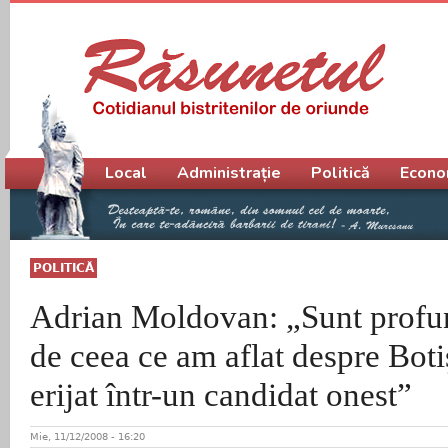
Meniu principal
Local
Administrație
Politică
Econo
POLITICĂ
Adrian Moldovan: „Sunt profu
de ceea ce am aflat despre Botiş
erijat într-un candidat onest”
Mie, 11/12/2008 - 16:20