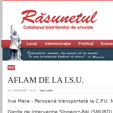
Meniu principal
Local
Administrație
Politică
Econo
ISU
AFLAM DE LA I.S.U.
Vin, 09/04/2009 - 13:21
Ioan Lazăr
Ilva Mare - Persoană transportată la C.P.U.
Garda de Intervenţie Sîngeorz-Băi (SMURD) 