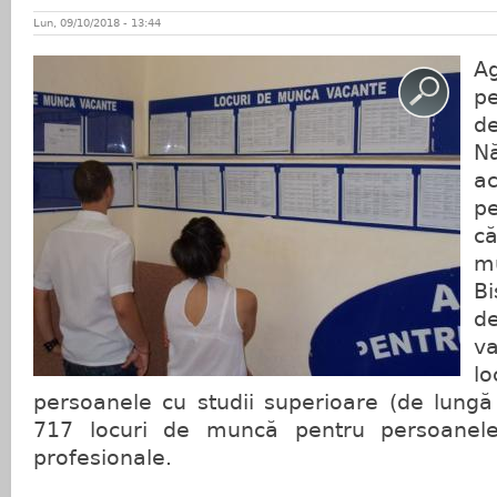
Lun, 09/10/2018 - 13:44
A
pe
d
N
a
p
c
m
Bi
d
va
lo
persoanele cu studii superioare (de lungă
717 locuri de muncă pentru persoanele
profesionale.