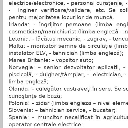
electrice/electronice, - personal curățenie, 
- inginer verificare/validare, etc. Se so
pentru majoritatea locurilor de muncă.
Irlanda: - îngrijitor persoane (limba engle
cosmetician/manichiurist (limba engleză – n
Letonia: - lăcătuș mecanic, - zugrav, - tencui
Malta: - montator semne de circulaţie (limb
instalator ELV, - tehnician (limba engleză);
Marea Britanie: - vopsitor auto;
Norvegia: – senior dezvoltator aplicații, -
piscicolă, - dulgher/tâmplar, - electrician, -
limba engleză;
Olanda: – culegător castraveți în sere. Se so
cunoştinţe de bază;
Polonia: – zidar (limba engleză – nivel elem
Slovenia: – tehnician service, - bucătar;
Spania: – muncitor necalificat în agricultu
operator centrale electrice;