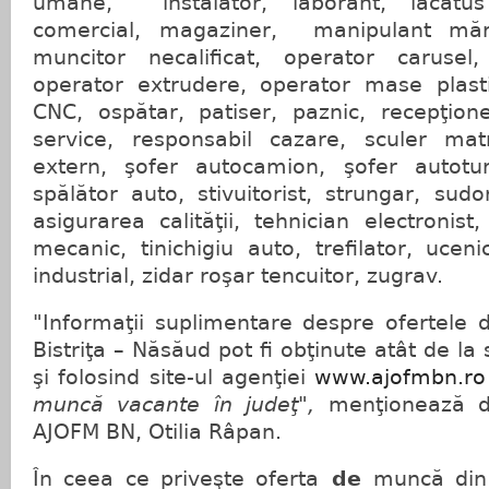
umane, instalator, laborant, lăcătus
comercial, magaziner, manipulant mărf
muncitor necalificat, operator carusel,
operator extrudere, operator mase plast
CNC, ospătar, patiser, paznic, recepţione
service, responsabil cazare, sculer mat
extern, şofer autocamion, şofer autotu
spălător auto, stivuitorist, strungar, sudo
asigurarea calităţii, tehnician electronist
mecanic, tinichigiu auto, trefilator, uceni
industrial, zidar roşar tencuitor, zugrav.
"Informaţii suplimentare despre ofertele 
Bistriţa – Năsăud pot fi obţinute atât de la
şi folosind site-ul agenţiei
www.ajofmbn.ro
muncă vacante în judeţ",
menţionează di
AJOFM BN, Otilia Râpan.
În ceea ce priveşte oferta
de
muncă din