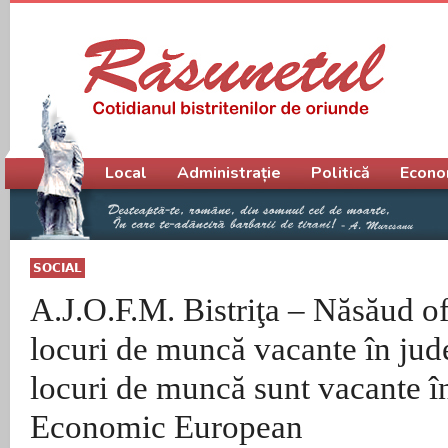
Meniu principal
Local
Administrație
Politică
Econo
SOCIAL
A.J.O.F.M. Bistriţa – Năsăud o
locuri de muncă vacante în jud
locuri de muncă sunt vacante î
Economic European