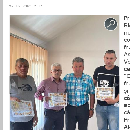
Mie, 06/15/2022 - 21:07
Pr
Bi
no
co
f
As
V
ce
"C
f
și
câ
ac
câ
Pr
A