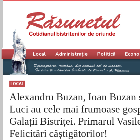
Meniu principal
Local
Administrație
Politică
Econo
LOCAL
Alexandru Buzan, Ioan Buzan 
Luci au cele mai frumoase gosp
Galații Bistriței. Primarul Vasi
Felicitări câștigătorilor!