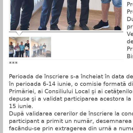
Pr
Pr
Du
pr
V
de
Pr
Bi
***
Perioada de înscriere s-a încheiat în data de
în perioada 6-14 iunie, o comisie formată di
Primăriei, ai Consiliului Local şi ai cetăţenilo
depuse şi a validat participarea acestora la
15 iunie.
După validarea cererilor de înscriere la con
participant a primit un număr, desemnarea 
facându-se prin extragerea din urnă a num