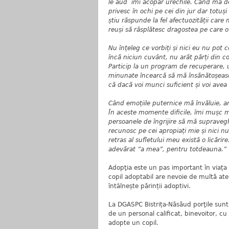
le aud îmi acopăr urechile. Cănd mă de
privesc în ochi pe cei din jur dar totu
știu răspunde la fel afectuozității care 
reuși să răsplătesc dragostea pe care o 
Nu înțeleg ce vorbiți și nici eu nu po
încă niciun cuvânt, nu arăt părți din co
Particip la un program de recuperare, u
minunate încearcă să mă însănătoșească
că dacă voi munci suficient și voi avea
Când emoțiile puternice mă învăluie, a
În aceste momente dificile, îmi mușc m
persoanele de îngrijire să mă supravegh
recunosc pe cei apropiați mie și nici nu
retras al sufletului meu există o licărir
adevărat ”a mea”, pentru totdeauna.”
Adopţia este un pas important în viața u
copil adoptabil are nevoie de multă aten
întâlnește părinții adoptivi.
La DGASPC Bistrița-Năsăud porţile sunt 
de un personal calificat, binevoitor, cu
adopte un copil.