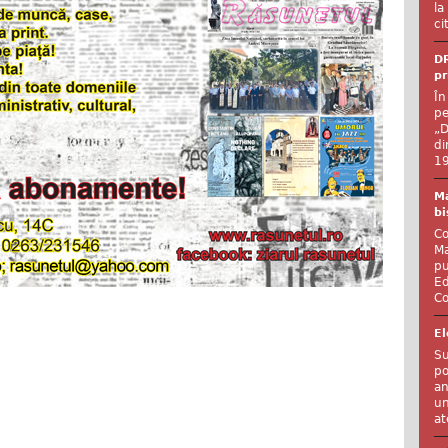
la
ci
DR
pr
În
pe
„D
di
19
Ma
bi
Co
Ma
pu
Ed
Co
El
Su
po
an
un
at