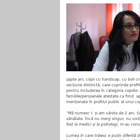
şapte ani, copii cu handicap, cu boli cr
secțiune distinctă, care cuprinde profilu
pentru includerea în categoria copiilor a
familiile/persoanele atestate ca fiind 
menționate în profilul public al unui co
”Mă numesc I. și am vârsta de 2 ani. S
sănătate. Încă nu merg singur, nu vor
fost la medici și la psihologi, m-au co
Lumea în care trăiesc e puțin diferită d