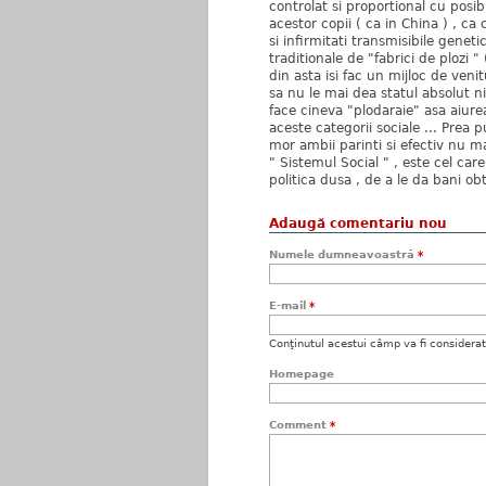
controlat si proportional cu posibi
acestor copii ( ca in China ) , ca 
si infirmitati transmisibile genetic
traditionale de "fabrici de plozi " (
din asta isi fac un mijloc de venitu
sa nu le mai dea statul absolut n
face cineva "plodaraie" asa aiurea
aceste categorii sociale ... Prea 
mor ambii parinti si efectiv nu ma
" Sistemul Social " , este cel care
politica dusa , de a le da bani obt
Adaugă comentariu nou
Numele dumneavoastră
*
E-mail
*
Conţinutul acestui câmp va fi considerat c
Homepage
Comment
*