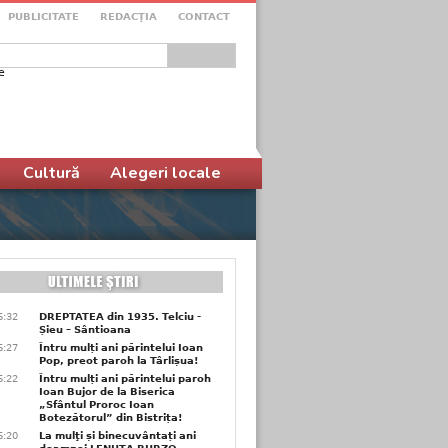
PUBLICITATE
REDACŢIA
CONTACT
e
ular de căutare
Cultură
Alegeri locale
6:32
DREPTATEA din 1935. Telciu -
Șieu – Sântioana
6:27
Întru mulți ani părintelui Ioan
Pop, preot paroh la Târlișua!
6:22
Întru mulți ani părintelui paroh
Ioan Bujor de la Biserica
„Sfântul Proroc Ioan
Botezătorul” din Bistrița!
6:20
La mulţi și binecuvântați ani