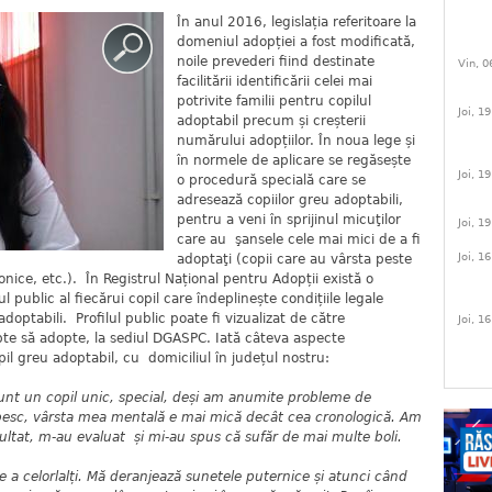
În anul 2016, legislația referitoare la
domeniul adopției a fost modificată,
noile prevederi fiind destinate
Vin, 0
facilitării identificării celei mai
potrivite familii pentru copilul
Joi, 1
adoptabil precum și creșterii
numărului adopțiilor. În noua lege și
în normele de aplicare se regăsește
Joi, 1
o procedură specială care se
adresează copiilor greu adoptabili,
pentru a veni în sprijinul micuţilor
Joi, 1
care au şansele cele mai mici de a fi
Joi, 1
adoptaţi (copii care au vârsta peste
onice, etc.). În Registrul Național pentru Adopții există o
l public al fiecărui copil care îndeplinește condițiile legale
doptabili. Profilul public poate fi vizualizat de către
Joi, 1
apte să adopte, la sediul DGASPC. Iată câteva aspecte
pil greu adoptabil, cu domiciliul în județul nostru:
unt un copil unic, special, deși am anumite probleme de
besc, vârsta mea mentală e mai mică decât cea cronologică. Am
nsultat, m-au evaluat și mi-au spus că sufăr de mai multe boli.
e a celorlalți. Mă deranjează sunetele puternice și atunci când