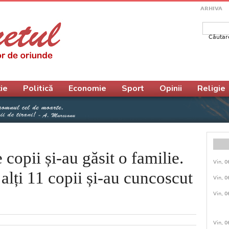
ARHIVA
Căutar
Form
ie
Politică
Economie
Sport
Opinii
Religie
 copii și-au găsit o familie.
Vin, 0
 alți 11 copii și-au cuncoscut
Vin, 0
Vin, 0
Vin, 0