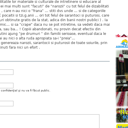
litatile lor materiale si culturale de intretinere si educare al
cei mai multi sunt "facuti" de "narozii" cu tot felul de dizabilitati
 , care n-au nici o "frana" ... stiti dvs unde ... si de categoriile
 pocaitii si tzi.g.anii ... ori tot felul de sarantoci si puturosi, care
ri obtinute gratis de la stat, adica din banii nostri publici ) . Ia
imic... si sa "crape" daca nu se pot intretine, sa vedeti daca mai
, sau ba... ! Copiii abandonati, nu provin decat efectiv din
putini ajung "pe drumuri " din familii serioase, eventual daca le
i au nici o alta ruda apropiata sa-i "preia"...
 genereaza narozii, sarantocii si puturosii de toate soiurile, prin
inuti fara nici un efort .
onfidenţial şi nu va fi făcut public.