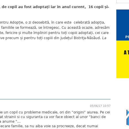
de copii au fost adoptați iar în anul curent, 16 copii și-
entru Adopție, o zi deosebită, în care este celebrată adopția,
familiile se formează, se întregesc. Cu această ocazie, adresăm
 fericire și multe împliniri pentru toți copiii adoptați, cei care
ive precum și pentru toți copiii din județul Bistrița-Năsăud.
La
05/06/17 10:57
ie un copil cu probleme medicale, ori din "origini" aiurea. Pe cei
t strainii si cu siguranta ca vor face obiect al unor "banci de
a anume "...
 fiecare familie, sa nu aiba voie sa procreeze, decat numai