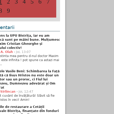
1
2
3
4
5
6
7
8
9
ntarii
ns la UPU Bistrița, iar eu am
 că sunt pe mâini bune. Mulţumesc
xim Cristian Gheorghe şi
ului colectiv!
 A. Olah
-
Joi, 13:07
stinta mea pentru d-nul doctor Maxim
n este infinita ! pot spune ca astazi mai
..
ele Vasile Beni: Schimbarea la Față
tă că Iisus Hristos nu este doar un
tor sau un proroc, ci Fiul lui
zeu, Dumnezeu adevărat și Om
rat
 Sirlincan
-
Joi, 12:47
 cuvânt de învățătură! Slăvit să fie
ristos în veci! Amin!
ile de restaurare a Cetății
ale Bistrița, finanțate din fonduri