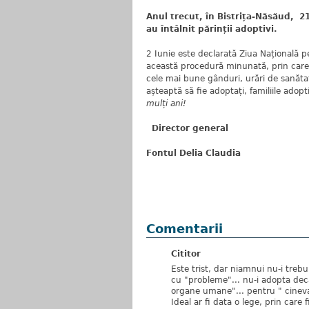
Anul trecut, în Bistrița-Năsăud, 21 
au întâlnit părinții adoptivi.
2 Iunie este declarată Ziua Națională p
această procedură minunată, prin care 
cele mai bune gânduri, urări de sanătate,
așteaptă să fie adoptați, familiile adopt
mulți ani!
Director general
Fontul Delia Claudia
Comentarii
Cititor
Este trist, dar niamnui nu-i trebu
cu "probleme"... nu-i adopta deca
organe umane"... pentru " cinev
Ideal ar fi data o lege, prin care