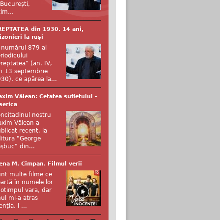
 București,
tim...
EPTATEA din 1930. 14 ani,
izonieri la ruși
 numărul 879 al
riodicului
reptatea” (an. IV,
n 13 septembrie
30), ce apărea la...
xim Vălean: Cetatea sufletului -
serica
ncitadinul nostru
xim Vălean a
blicat recent, la
itura "George
şbuc" din...
ena M. Cîmpan. Filmul verii
nt multe filme ce
artă în numele lor
otimpul vara, dar
ul mi-a atras
enția, l-...