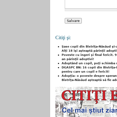
Citiţi şi:
Şase copii din Bistriţa-Năsăud şi-a
Alţi 18 îşi aşteaptă părinţii adopti
Poveste cu îngeri și final fericit. 
an părinţii adoptivi!
Adoptând un copil, poţi schimba 
DGASPC BN: 16 copii din Bistriţa-N
pentru care un copil e fericit!
Adopția- o poveste despre speranț
Bistrița-Năsăud așteaptă să fie ad