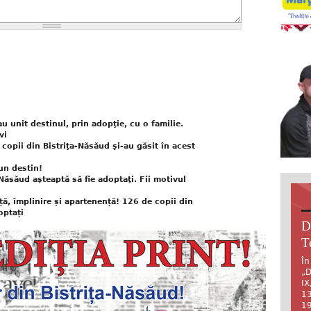
u unit destinul, prin adopţie, cu o familie.
vi
9 copii din Bistriţa-Năsăud şi-au găsit în acest
un destin!
ăsăud aşteaptă să fie adoptaţi. Fii motivul
ă, împlinire și apartenență! 126 de copii din
optați
D
T
În
„D
IX
13
19