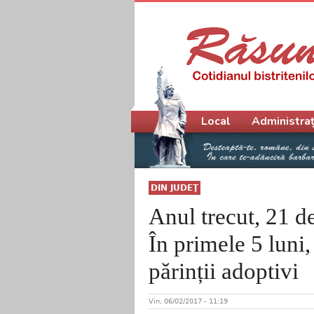
Meniu principal
Local
Administraț
DIN JUDEŢ
Anul trecut, 21 de
În primele 5 luni,
părinții adoptivi
Vin, 06/02/2017 - 11:19