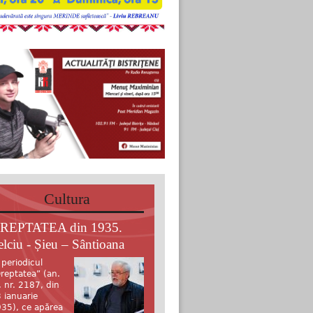
Cultura
REPTATEA din 1935.
elciu - Șieu – Sântioana
 periodicul
reptatea” (an.
, nr. 2187, din
 ianuarie
35), ce apărea