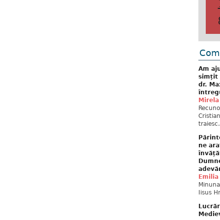
Come
Am aju
simțit
dr. Ma
întreg
Mirela
Recuno
Cristia
traiesc.
Părint
ne ara
învăță
Dumne
adevă
Emilia
Minunat
Iisus H
Lucrăr
Mediev