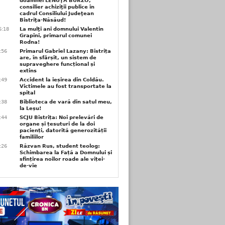
doamnei LENUŢA BURZO,
consilier achiziţii publice în
cadrul Consiliului Judeţean
Bistriţa-Năsăud!
6:18
La mulţi ani domnului Valentin
Grapini, primarul comunei
Rodna!
9:56
Primarul Gabriel Lazany: Bistrița
are, în sfârșit, un sistem de
supraveghere funcțional și
extins
9:49
Accident la ieșirea din Coldău.
Victimele au fost transportate la
spital
9:38
Biblioteca de vară din satul meu,
la Leșu!
6:44
SCJU Bistrița: Noi prelevări de
organe și țesuturi de la doi
pacienți, datorită generozității
familiilor
6:26
Răzvan Rus, student teolog:
Schimbarea la Față a Domnului și
sfințirea noilor roade ale viței-
de-vie