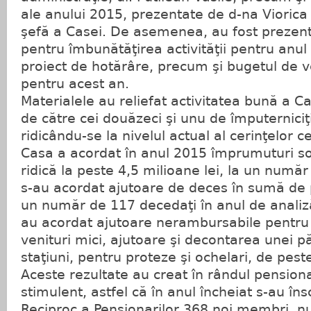
ale anului 2015, prezentate de d-na Viorica
şefă a Casei. De asemenea, au fost prezent
pentru îmbunătăţirea activităţii pentru anul
proiect de hotărâre, precum şi bugetul de ven
pentru acest an.
Materialele au reliefat activitatea bună a Ca
de către cei douăzeci şi unu de împuterniciţ
ridicându-se la nivelul actual al cerinţelor c
Casa a acordat în anul 2015 împrumuturi sol
ridică la peste 4,5 milioane lei, la un număr 
s-au acordat ajutoare de deces în sumă de p
un număr de 117 decedaţi în anul de anali
au acordat ajutoare nerambursabile pentru
venituri mici, ajutoare şi decontarea unei pă
staţiuni, pentru proteze şi ochelari, de peste
Aceste rezultate au creat în rândul pensiona
stimulent, astfel că în anul încheiat s-au îns
Reciproc a Pensionarilor 368 noi membri, n