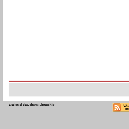
Design şi dezvoltare:
Linuxship