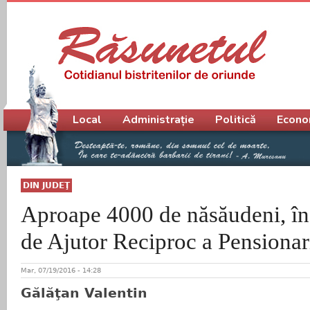
Meniu principal
Local
Administrație
Politică
Econo
DIN JUDEŢ
Aproape 4000 de năsăudeni, îns
de Ajutor Reciproc a Pensionar
Mar, 07/19/2016 - 14:28
Gălăţan Valentin