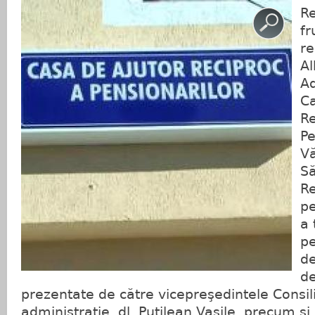
Re
fr
re
Al
A
Ca
Re
Pe
Vă
Să
Re
pe
a 
pe
de
de
prezentate de către vicepreşedintele Consili
administraţie, dl. Putilean Vasile, precum şi