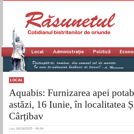
Meniu principal
Local
Administrație
Politică
Econo
LOCAL
Aquabis: Furnizarea apei potabi
astăzi, 16 Iunie, în localitatea 
Cârțibav
Lun, 06/16/2025 - 08:34