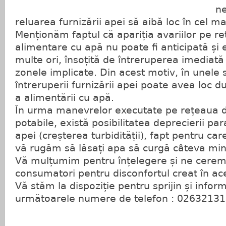
ne
reluarea furnizării apei să aibă loc în cel ma
Menționăm faptul că apariția avariilor pe r
alimentare cu apă nu poate fi anticipată și 
multe ori, însoțită de întreruperea imediată 
zonele implicate. Din acest motiv, în unele 
întreruperii furnizării apei poate avea loc d
a alimentării cu apă.
În urma manevrelor executate pe rețeaua de
potabile, există posibilitatea deprecierii para
apei (creșterea turbidității), fapt pentru ca
vă rugăm să lăsați apa să curgă câteva min
Vă mulțumim pentru înțelegere și ne cerem
consumatori pentru disconfortul creat în ace
Vă stăm la dispoziție pentru sprijin și infor
următoarele numere de telefon : 02632131