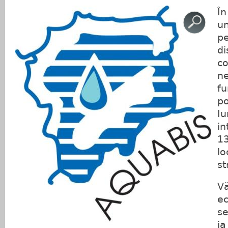
În
un
pe
di
co
ne
fu
po
Iu
in
13
lo
st
Vă
ec
se
ia