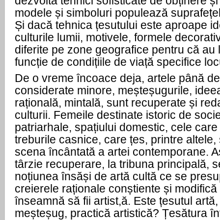
dezvoltă tehnici sofisticate de obținere și 
modele și simboluri populează suprafețel
Și dacă tehnica țesutului este aproape id
culturile lumii, motivele, formele decorat
diferite pe zone geografice pentru că au 
funcție de condițiile de viață specifice loc
De o vreme încoace deja, artele până d
considerate minore, meșteșugurile, ideea
rațională, mintală, sunt recuperate și reda
culturii. Femeile destinate istoric de socie
patriarhale, spațiului domestic, cele care 
treburile casnice, care țes, printre altele
scena încântată a artei contemporane. Ast
târzie recuperare, la tribuna principală, 
noțiunea însăși de artă cultă ce se pres
creierele raționale conștiente și modific
înseamnă să fii artist,ă. Este țesutul artă
meșteșug, practică artistică? Țesătura în