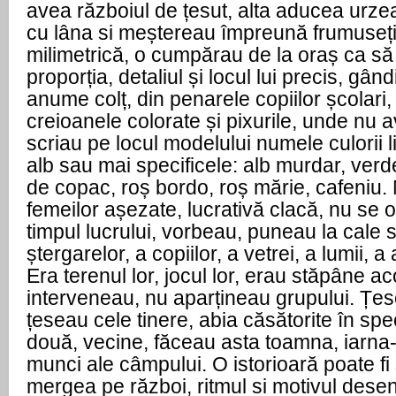
avea războiul de țesut, alta aducea urze
cu lâna si meștereau împreună frumuseți
milimetrică, o cumpărau de la oraș ca s
proporția, detaliul și locul lui precis, gâ
anume colț, din penarele copiilor școlari,
creioanele colorate și pixurile, unde nu 
scriau pe locul modelului numele culorii 
alb sau mai specificele: alb murdar, ver
de copac, roș bordo, roș mărie, cafeniu.
femeilor așezate, lucrativă clacă, nu se 
timpul lucrului, vorbeau, puneau la cale 
ștergarelor, a copiilor, a vetrei, a lumii, a 
Era terenul lor, jocul lor, erau stăpâne ac
interveneau, nu aparțineau grupului. Țe
țeseau cele tinere, abia căsătorite în spe
două, vecine, făceau asta toamna, iarna
munci ale câmpului. O istorioară poate f
mergea pe război, ritmul si motivul dese