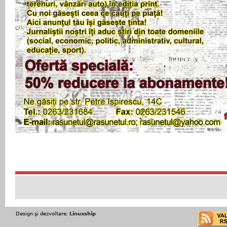
Design şi dezvoltare:
Linuxship