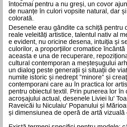
întocmai pentru a nu greși, un covor aju
de nuanțe în culori vopsite natural, dar ș
colorată.
Desenele erau gândite ca schiță pentru 
reale veleități artistice, talentul nativ al
e evident, nu oricine desena, intuiția și se
culorilor, a proporțiilor cromatice încântă
aceasta e una de recuperare, repoziționa
cultural contemporan a meșteșugului arh
un dialog peste generații și situații de via
numite istoric și nedrept ”minore” și creați
contemporani care au în practica lor arti
pentru obiectul textil. Prin punerea lor î
acroșajului actual, desenele Liviei lu' To
Raveicăi lu Niculaiu' Popanului și Mărioa
și dimensiunea de operă de artă vizual
Există termeni specifici pentru modele: câr