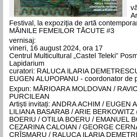
vă
Ar
Festival, la expoziția de artă contempor
MÂINILE FEMEILOR TĂCUTE #3
vernisaj:
vineri, 16 august 2024, ora 17
Centrul Multicultural „Castel Teleki” Pos
Lapidarium
curatori: RALUCA ILARIA DEMETRESC
EUGEN ALUPOPANU - coordonator de p
Expun: MĂRIOARA MOLDOVAN / RAVICA
PURCILEAN
Artiști invitați: ANDRA ACHIM / EUGE
LILIANA BASARAB / ARIE BERKOWITZ (
BOERIU / OTILIA BOERU / EMANUEL
CEZARINA CALOIAN / GEORGE CERNA
CRÎȘMARU / RALUCA ILARIA DEMETR