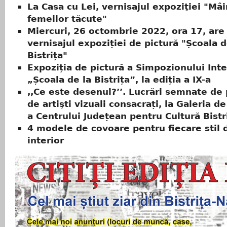
La Casa cu Lei, vernisajul expoziţiei "Mâi
femeilor tăcute"
Miercuri, 26 octombrie 2022, ora 17, are
vernisajul expoziției de pictură "Școala d
Bistrița"
Expoziția de pictură a Simpozionului Inte
„Școala de la Bistrița”, la ediția a IX-a
,,Ce este desenul?’’. Lucrări semnate de 
de artişti vizuali consacrați, la Galeria d
a Centrului Județean pentru Cultură Bist
4 modele de covoare pentru fiecare stil 
interior