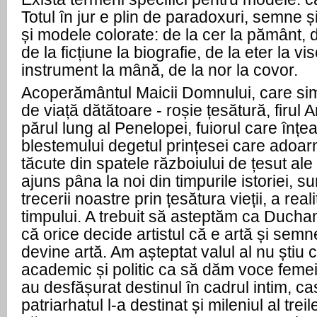
Totul în jur e plin de paradoxuri, semne și 
și modele colorate: de la cer la pământ, de
de la ficțiune la biografie, de la eter la vi
instrument la mână, de la nor la covor.
Acoperământul Maicii Domnului, care si
de viață dătătoare - roșie țesătură, firul 
părul lung al Penelopei, fuiorul care înț
blestemului degetul prințesei care adoar
tăcute din spatele războiului de țesut al
ajuns pâna la noi din timpurile istoriei, su
trecerii noastre prin țesătura vieții, a realit
timpului. A trebuit să asteptăm ca Ducha
că orice decide artistul că e artă și se
devine artă. Am așteptat valul al nu știu 
academic și politic ca să dăm voce femeil
au desfășurat destinul în cadrul intim, c
patriarhatul l-a destinat și mileniul al tr