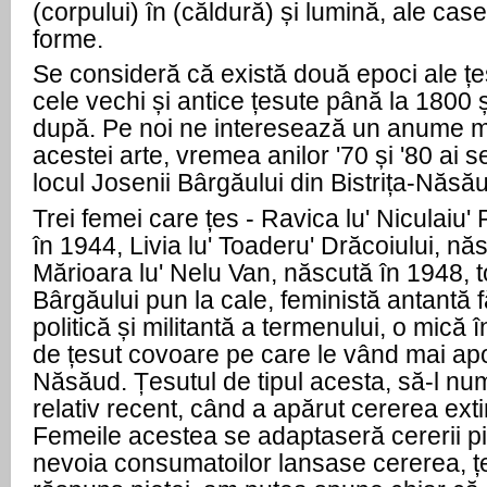
(corpului) în (căldură) și lumină, ale case
forme.
Se consideră că există două epoci ale țes
cele vechi și antice țesute până la 1800
după. Pe noi ne interesează un anume m
acestei arte, vremea anilor '70 și '80 ai se
locul Josenii Bârgăului din Bistrița-Năsă
Trei femei care țes - Ravica lu' Niculaiu'
în 1944, Livia lu' Toaderu' Drăcoiului, nă
Mărioara lu' Nelu Van, născută în 1948, t
Bârgăului pun la cale, feministă antantă 
politică și militantă a termenului, o mică
de țesut covoare pe care le vând mai apoi 
Năsăud. Țesutul de tipul acesta, să-l nu
relativ recent, când a apărut cererea ext
Femeile acestea se adaptaseră cererii pi
nevoia consumatoilor lansase cererea, ț