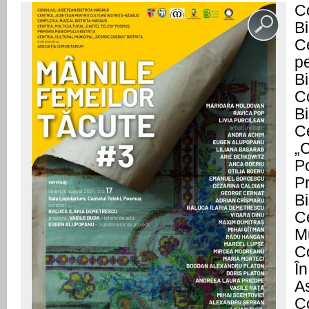
C
B
C
pe
B
C
B
Ce
„C
P
Pr
Bi
Ce
M
Co
În
As
C