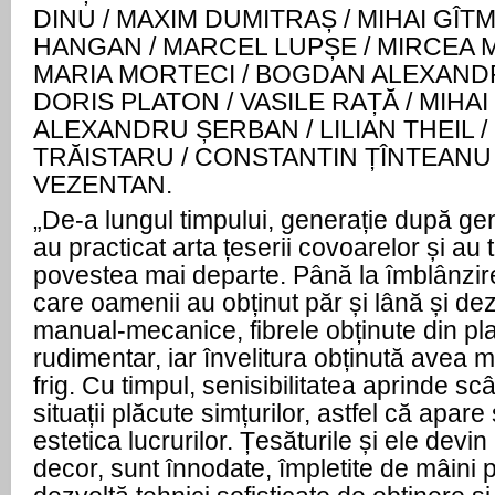
DINU / MAXIM DUMITRAȘ / MIHAI GÎT
HANGAN / MARCEL LUPȘE / MIRCEA 
MARIA MORTECI / BOGDAN ALEXAND
DORIS PLATON / VASILE RAȚĂ /
MIHAI
ALEXANDRU ȘERBAN / LILIAN THEIL /
TRĂISTARU / CONSTANTIN ȚÎNTEANU 
VEZENTAN.
„De-a lungul timpului, generație după ge
au practicat arta țeserii covoarelor și au
povestea mai departe. Până la îmblânzir
care oamenii au obținut păr și lână și de
manual-mecanice, fibrele obținute din pl
rudimentar, iar învelitura obținută avea m
frig. Cu timpul, senisibilitatea aprinde sc
situații plăcute simțurilor, astfel că apare
estetica lucrurilor. Țesăturile și ele devi
decor, sunt înnodate, împletite de mâini 