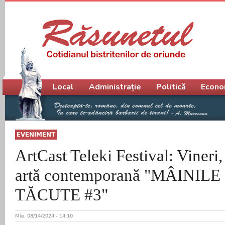
Meniu principal
Local
Administrație
Politică
Econo
EVENIMENT
ArtCast Teleki Festival: Vineri,
artă contemporană "MÂINIL
TĂCUTE #3"
Mie, 08/14/2024 - 14:10