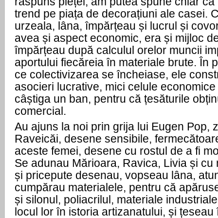
răspuns pieței, am putea spune chiar că 
trend pe piața de decorațiuni ale casei.
urzeala, lâna, împărțeau și lucrul și covoru
avea și aspect economic, era și mijloc de t
împărțeau după calculul orelor muncii imp
aportului fiecăreia în materiale brute. În
ce colectivizarea se încheiase, ele cons
asocieri lucrative, mici celule economice
câștiga un ban, pentru că țesăturile obț
comercial.
Au ajuns la noi prin grija lui Eugen Pop, 
Raveicăi, desene sensibile, fermecătoare
aceste femei, desene cu rostul de a fi m
Se adunau Mărioara, Ravica, Livia și cu 
și pricepute desenau, vopseau lâna, atu
cumpărau materialele, pentru că apăruser
și silonul, poliacrilul, materiale industria
locul lor în istoria artizanatului, și țese