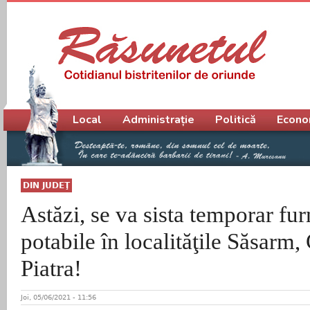
Meniu principal
Local
Administrație
Politică
Econo
DIN JUDEŢ
Astăzi, se va sista temporar fur
potabile în localităţile Săsarm,
Piatra!
Joi, 05/06/2021 - 11:56