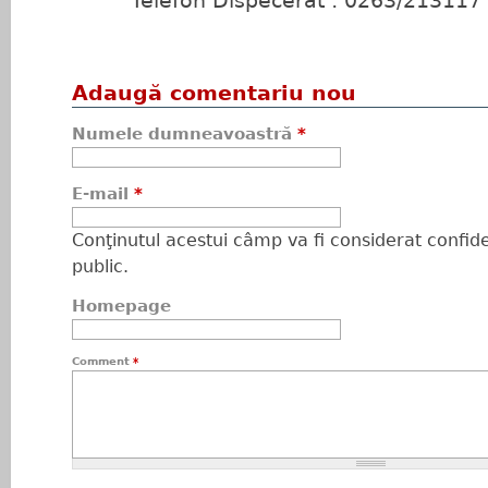
Telefon Dispecerat : 0263/213117 
Adaugă comentariu nou
Numele dumneavoastră
*
E-mail
*
Conţinutul acestui câmp va fi considerat confiden
public.
Homepage
Comment
*