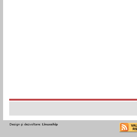
Design şi dezvoltare:
Linuxship