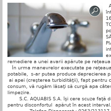
As
în
16
TO
po
S
PI
in
ex
remediere a unei avarii apărute pe rețeaua 
În urma manevrelor executate pe reţeaua d
potabile, s-ar putea produce deprecierea pa
ai apei (creşterea turbidităţii), fapt pentru 
consum, vă rugăm lăsaţi să curgă apa câte
limpezire.
S.C. AQUABIS S.A. îşi cere scuze faţă d
pentru disconfortul apărut în acest interval