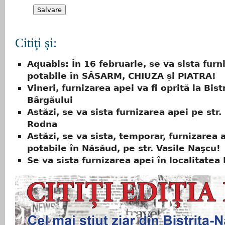
Citiţi şi:
Aquabis: În 16 februarie, se va sista furn
potabile în SĂSARM, CHIUZA și PIATRA!
Vineri, furnizarea apei va fi oprită la Bist
Bârgăului
Astăzi, se va sista furnizarea apei pe str.
Rodna
Astăzi, se va sista, temporar, furnizarea 
potabile în Năsăud, pe str. Vasile Naşcu!
Se va sista furnizarea apei în localitatea