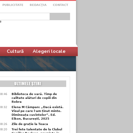
PUBLICITATE
REDACŢIA
CONTACT
e
ular de căutare
Cultură
Alegeri locale
08:46
Biblioteca de vară. Timp de
calitate alături de copiii din
Rebra
08:32
Elena M Câmpan: „Dacă există.
Visul pe care l-am ținut minte.
Dimineața cuvintelor”, Ed.
Eikon, București, 2025
08:26
Zile de grație la Teaca
08:20
Trei fete talentate de la Clubul