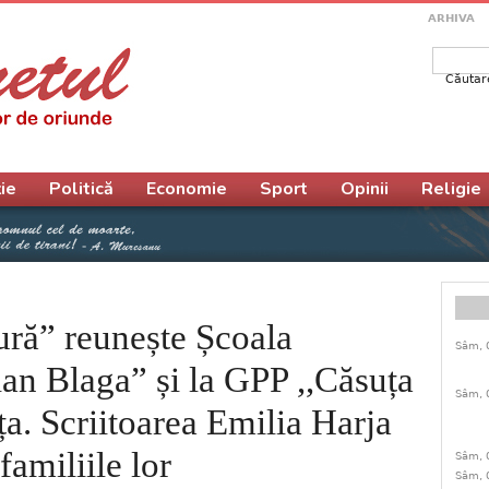
ARHIVA
Căutar
Form
ie
Politică
Economie
Sport
Opinii
Religie
tură” reunește Școala
Sâm, 
an Blaga” și la GPP ,,Căsuța
Sâm, 
ța. Scriitoarea Emilia Harja
 familiile lor
Sâm, 
Sâm, 