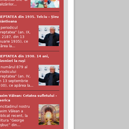
alizărilor...
EPTATEA din 1935. Telciu - Șieu
Sântioana
 periodicul
reptatea” (an. IX,
. 2187, din 13
nuarie 1935), ce
ărea la...
EPTATEA din 1930. 14 ani,
izonieri la ruși
 numărul 879 al
riodicului
reptatea” (an. IV,
n 13 septembrie
30), ce apărea la...
xim Vălean: Cetatea sufletului -
serica
ncitadinul nostru
xim Vălean a
blicat recent, la
itura "George
şbuc" din...