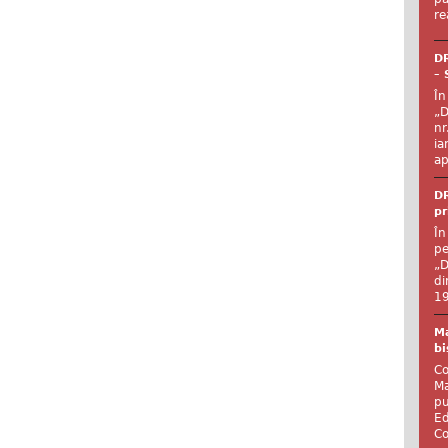
re
DR
– 
În
„D
nr
ia
ap
DR
pr
În
pe
„D
di
19
Ma
bi
Co
Ma
pu
Ed
Co