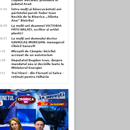
Copiilor Beclean, premiate in
județul Arad
07:04
Întru mulţi şi binecuvântați ani
părintelui paroh Tudor-Ioan
Bechiș de la Biserica „Sfânta
Ana” Bistrița!
06:59
La mulți ani doamnei VICTORIA
FĂTU NALAŢI, scriitor și artist
plastic!
06:57
La mulţi ani domnului doctor
GAVRILAŞ MUREŞAN, managerul
Clinicii Sanovil!
2:45
Miceștii de Câmpie: biciclist
acroșat de un autoturism
6:08
Deputatul Bogdan Ivan, despre
mandatul său și deciziile luate la
Ministerul Energiei
3:51
Trei tineri - din Florești și Salva -
reținuți pentru tâlhărie