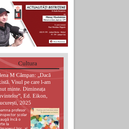
Cultura
lena M Câmpan: „Dacă
xistă. Visul pe care l-am
inut minte. Dimineața
uvintelor”, Ed. Eikon,
ucurești, 2025
amna profesor
 inspector școlar
augă încă o
rte la
lmaresul liric al