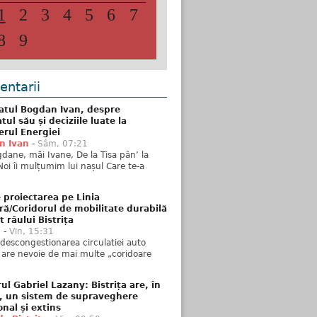
1
2
3
4
5
6
7
8
9
ntarii
atul Bogdan Ivan, despre
ul său și deciziile luate la
erul Energiei
n Ivan
-
Sâm, 07:21
dane, măi Ivane, De la Tisa pân’ la
Noi îi mulțumim lui nașul Care te-a
 proiectarea pe Linia
ră/Coridorul de mobilitate durabilă
t râului Bistrița
u
-
Vin, 15:31
descongestionarea circulatiei auto
a are nevoie de mai multe „coridoare
ul Gabriel Lazany: Bistrița are, în
t, un sistem de supraveghere
onal și extins