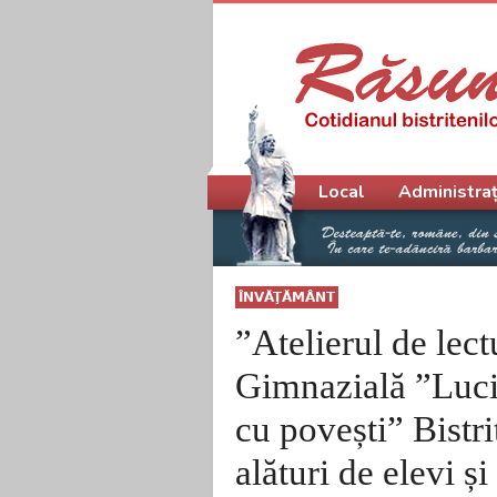
Meniu principal
Local
Administraț
ÎNVĂŢĂMÂNT
”Atelierul de lec
Gimnazială ”Luci
cu povești” Bistri
alături de elevi și