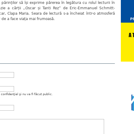
nților să își exprime părerea în legătura cu rolul lecturii în
enzie a cărții ,,Oscar și Tanti Roz” de Eric-Emmanuel Schmitt-
r, Clapa Maria. Seara de lectură s-a încheiat într-o atmosferă
r de a face viața mai frumoasă.
onfidenţial şi nu va fi făcut public.