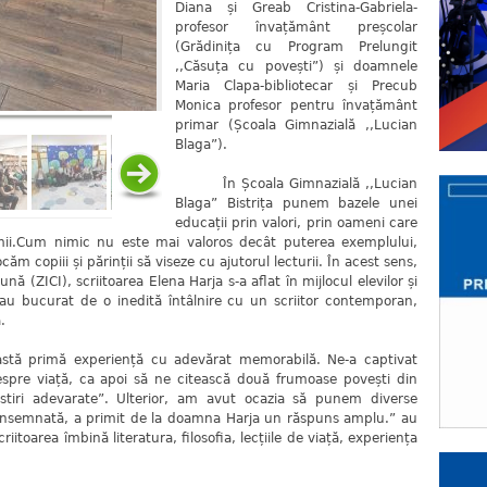
Diana și Greab Cristina-Gabriela-
profesor învațământ preșcolar
(Grădinița cu Program Prelungit
,,Căsuța cu povești”) și doamnele
Maria Clapa-bibliotecar și Precub
Monica profesor pentru învațământ
primar (Școala Gimnazială ,,Lucian
Blaga”).
În Școala Gimnazială ,,Lucian
Blaga” Bistrița punem bazele unei
educații prin valori, prin oameni care
mii.Cum nimic nu este mai valoros decât puterea exemplului,
ăm copiii și părinții să viseze cu ajutorul lecturii. În acest sens,
nă (ZICI), scriitoarea Elena Harja s-a aflat în mijlocul elevilor și
 s-au bucurat de o inedită întâlnire cu un scriitor contemporan,
.
stă primă experiență cu adevărat memorabilă. Ne-a captivat
despre viață, ca apoi să ne citească două frumoase povești din
estiri adevarate”. Ulterior, am avut ocazia să punem diverse
neînsemnată, a primit de la doamna Harja un răspuns amplu.” au
riitoarea îmbină literatura, filosofia, lecțiile de viață, experiența