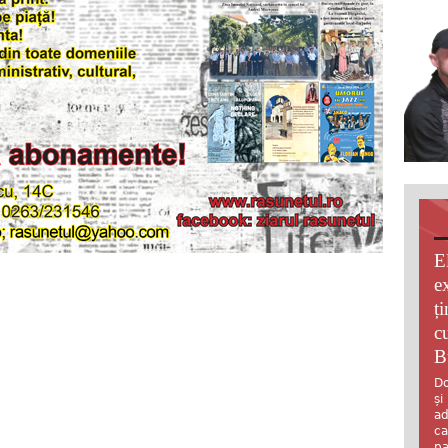
E
e
ț
c
B
Do
și
ad
ca
pa