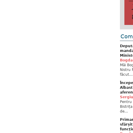
Come
Deput
mandat
Minist
Bogda
Măi Bog
Nistru 
făcut...
Începe
Albast
aferen
Sergi
Pentru 
Bistriț
de...
Primar
sfârși
funcți