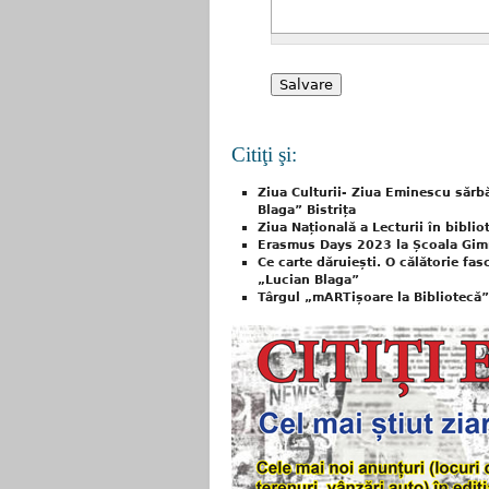
Citiţi şi:
Ziua Culturii- Ziua Eminescu sărbă
Blaga” Bistrița
Ziua Națională a Lecturii în biblio
Erasmus Days 2023 la Școala Gimn
Ce carte dăruiești. O călătorie fa
„Lucian Blaga”
Târgul „mARTișoare la Bibliotecă” 