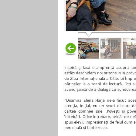
inspiră și lasă o amprentă asupra lu
astăzi deschidem noi orizonturi si provoc
de Ziua Internațională a Cititului Împreu
părinților la o seară de lectură. Toți
având șansa de a dialoga cu scriitoarea
”Doamna Elena Harja ne-a făcut acea
atenția, inițial, cu un scurt discurs 
cartea domniei sale ,,Povești și pov
întrebări. Orice întrebare, oricât de 
spus elevii, impresionați de felul cum sc
personală și fapte reale.