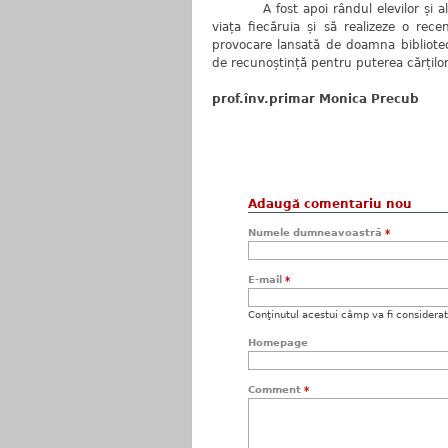
A fost apoi rândul elevilor și al pări
viața fiecăruia și să realizeze o rec
provocare lansată de doamna biblioteca
de recunoștință pentru puterea cărțilo
prof.înv.primar Monica Precub
Adaugă comentariu nou
Numele dumneavoastră
*
E-mail
*
Conţinutul acestui câmp va fi considerat c
Homepage
Comment
*