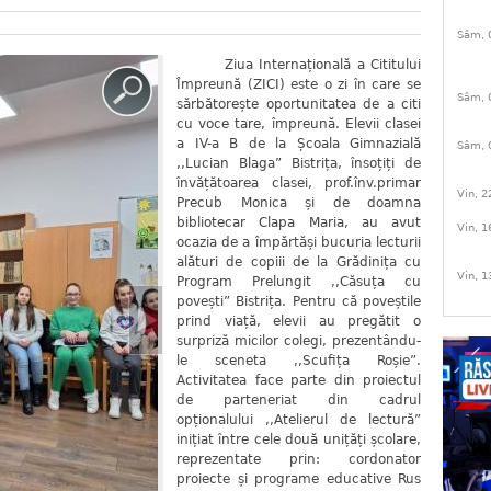
Sâm, 
Ziua Internațională a Cititului
Împreună (ZICI) este o zi în care se
Sâm, 
sărbătorește oportunitatea de a citi
cu voce tare, împreună. Elevii clasei
a IV-a B de la Școala Gimnazială
Sâm, 
,,Lucian Blaga” Bistrița, însoțiți de
învățătoarea clasei, prof.înv.primar
Vin, 2
Precub Monica și de doamna
bibliotecar Clapa Maria, au avut
Vin, 1
ocazia de a împărtăși bucuria lecturii
alături de copiii de la Grădinița cu
Vin, 1
Program Prelungit ,,Căsuța cu
povești” Bistrița. Pentru că poveștile
prind viață, elevii au pregătit o
surpriză micilor colegi, prezentându-
le sceneta ,,Scufița Roșie”.
Activitatea face parte din proiectul
de parteneriat din cadrul
opționalului ,,Atelierul de lectură”
inițiat între cele două unițăți școlare,
reprezentate prin: cordonator
proiecte și programe educative Rus