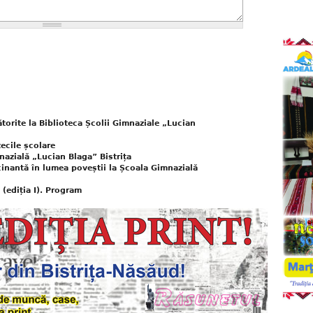
torite la Biblioteca Școlii Gimnaziale „Lucian
tecile școlare
azială „Lucian Blaga” Bistrița
scinantă în lumea poveștii la Școala Gimnazială
(ediția I). Program