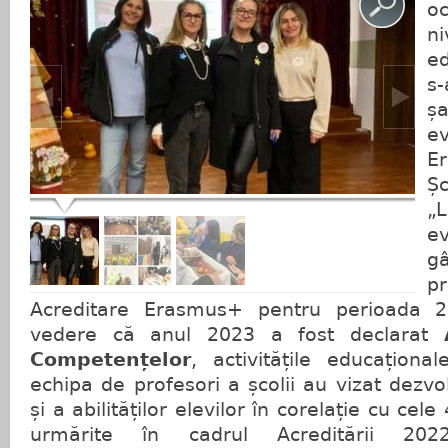
o
n
e
s
ș
ev
E
Ș
„L
e
g
p
Acreditare Erasmus+ pentru perioada 2
vedere că anul 2023 a fost declarat
Competențelor
, activitățile educațion
echipa de profesori a școlii au vizat dezv
și a abilităților elevilor în corelație cu cele
urmărite în cadrul Acreditării 2022