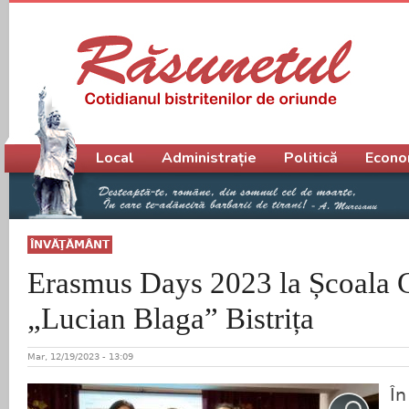
Meniu principal
Local
Administrație
Politică
Econo
ÎNVĂŢĂMÂNT
Erasmus Days 2023 la Școala 
„Lucian Blaga” Bistrița
Mar, 12/19/2023 - 13:09
Î