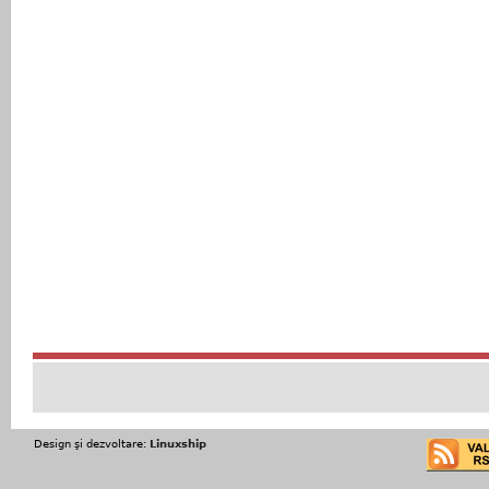
Design şi dezvoltare:
Linuxship