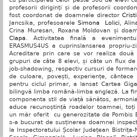
profesorii diriginți și de profesorii coord
fost coordonat de doamnele director
Cris
Jancsika, profesoarele
Simona Lolici
, Ali
Crina Muresan, Roxana Moldovan și doam
Clapa
. Activitatea finală a evenimen
ERASMUS4US a cuprinslansarea propriu-zi
Acreditare prin care se vor realiza două 
grupuri de câte 8 elevi, și câte un flux de
job-shadowing, respectiv cursuri de formare
de culoare, povești, experiențe, cântece 
pentru ciclul primar, a lansat Cartea Gig
bilingvă limba română-limba engleză. La fin
componenta stil de viață sănătos, armonia
aduce recunoștință roadelor toamnei, toți 
un măr oferit cu generozitate de Pombis B
s-a bucurat de susținerea doamnei inspec
la Inspectoratului Școlar Județean Bistrița