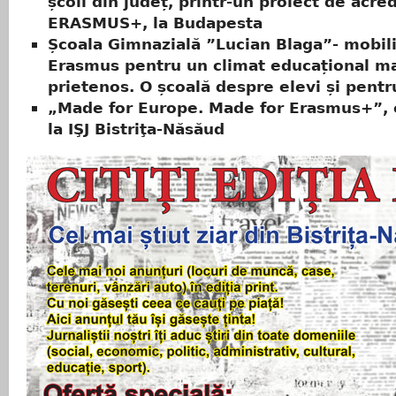
școli din județ, printr-un proiect de acre
ERASMUS+, la Budapesta
Școala Gimnazială ”Lucian Blaga”- mobil
Erasmus pentru un climat educațional m
prietenos. O școală despre elevi și pentr
„Made for Europe. Made for Erasmus+”, 
la IŞJ Bistriţa-Năsăud