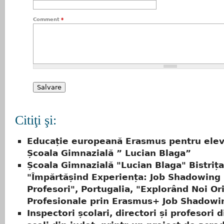
Comment
*
Citiţi şi:
Educație europeană Erasmus pentru elevi
Școala Gimnazială ” Lucian Blaga”
Școala Gimnazială "Lucian Blaga" Bistrița
"Împărtășind Experiența: Job Shadowing
Profesori", Portugalia, "Explorând Noi Or
Profesionale prin Erasmus+ Job Shadowi
Inspectori școlari, directori și profesori 