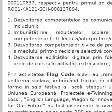
000110637, respectiv pentru primul an de
RO01-KA121-SCH-000137894.
Dezvoltarea competențelor de comunic
incluziunii;
Îmbunătățirea rezultatelor școlar
competențelor CLIL lectura/interpretare
Dezvoltarea compețentelor civice de pro
a mediului printr-o reciclare selectivă cor
Dezvoltarea abilităților digitale prin fo
orele de curs și în activități extrașcolare;
Prin activitatea
Flag Code
elevii au „ren
uniforma școlară, îmbrăcând tricouri în dif
forma în sala festivă a școlii steaguri u
Uniunea Europeană. Proiectele e-Twinnin
Loss”, ”English Language, Wagon to Innova
for Our Future” au fost diseminate la nivel
cu participarea celor peste 300 de elevi ca