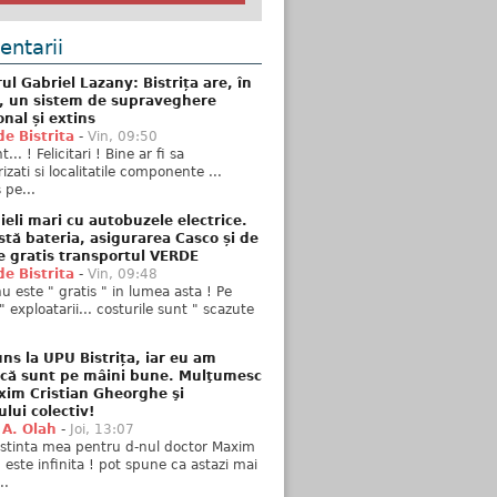
ntarii
ul Gabriel Lazany: Bistrița are, în
t, un sistem de supraveghere
onal și extins
de Bistrita
-
Vin, 09:50
... ! Felicitari ! Bine ar fi sa
izati si localitatile componente ...
 pe...
ieli mari cu autobuzele electrice.
stă bateria, asigurarea Casco și de
e gratis transportul VERDE
de Bistrita
-
Vin, 09:48
u este " gratis " in lumea asta ! Pe
" exploatarii... costurile sunt " scazute
ns la UPU Bistrița, iar eu am
 că sunt pe mâini bune. Mulţumesc
xim Cristian Gheorghe şi
ului colectiv!
 A. Olah
-
Joi, 13:07
stinta mea pentru d-nul doctor Maxim
n este infinita ! pot spune ca astazi mai
..