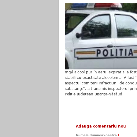
mg/l alcool pur în aerul expirat și a fo
stabili cu exactitate alcoolemia. A fost
aspectul comiterii infracțiunii de cond
substanțe", a transmis inspectorul prin
Poliţie Judeţean Bistriţa-Năsăud.
Adaugă comentariu nou
Numele dumneavoastră
*