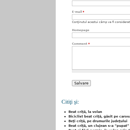
E-mail
*
Conţinutul acestui câmp va fi considerat c
Homepage
Comment
*
Citiţi şi:
Beat criţă, la volan
Biciclist beat criţă, găsit pe caros
Beţi criţă, pe drumurile judeţului
Beat criţă, un clujean s-a “pupat”