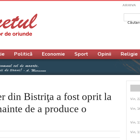
ARHIVA
Căutar
Form
ie
Politică
Economie
Sport
Opinii
Religie
r din Bistriţa a fost oprit la
Vin, 2
ainte de a produce o
Vin, 1
Vin, 1
Vin, 1