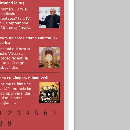
izonieri la ruși
 numărul 879 al
riodicului
reptatea” (an. IV,
n 13 septembrie
30), ce apărea la...
xim Vălean: Cetatea sufletului -
serica
ncitadinul nostru
xim Vălean a
blicat recent, la
itura "George
şbuc" din...
ena M. Cîmpan. Filmul verii
nt multe filme ce
artă în numele lor
otimpul vara, dar
ul mi-a atras
enția, l-...
1
2
3
4
5
6
7
8
9