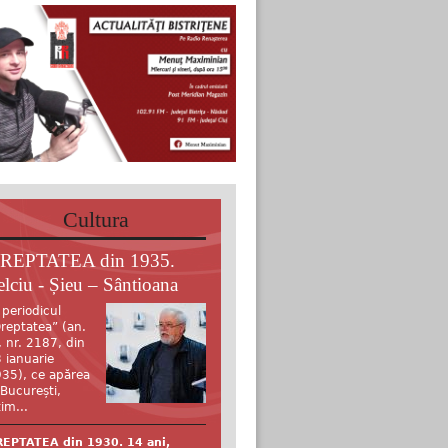
Cultura
REPTATEA din 1935.
elciu - Șieu – Sântioana
 periodicul
reptatea” (an.
, nr. 2187, din
 ianuarie
35), ce apărea
 București,
tim...
EPTATEA din 1930. 14 ani,