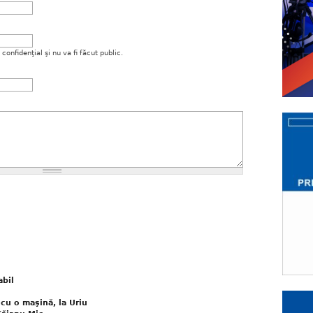
onfidenţial şi nu va fi făcut public.
abil
 cu o maşină, la Uriu