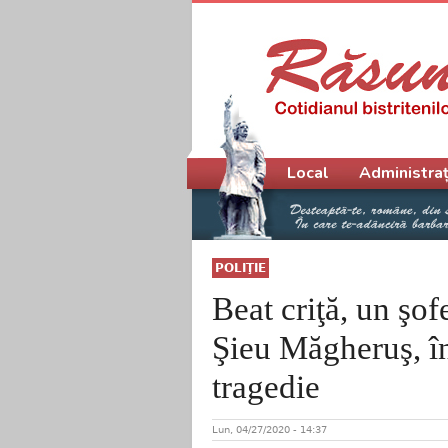
Meniu principal
Local
Administraț
POLIŢIE
Beat criţă, un şofe
Şieu Măgheruş, în
tragedie
Lun, 04/27/2020 - 14:37