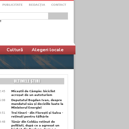
PUBLICITATE
REDACŢIA
CONTACT
e
ular de căutare
Cultură
Alegeri locale
2:45
Miceștii de Câmpie: biciclist
acroșat de un autoturism
6:08
Deputatul Bogdan Ivan, despre
mandatul său și deciziile luate la
Ministerul Energiei
3:51
Trei tineri - din Florești și Salva -
reținuți pentru tâlhărie
3:48
Tânăr din Coldău reținut de
polițiști, după ce a agresat un