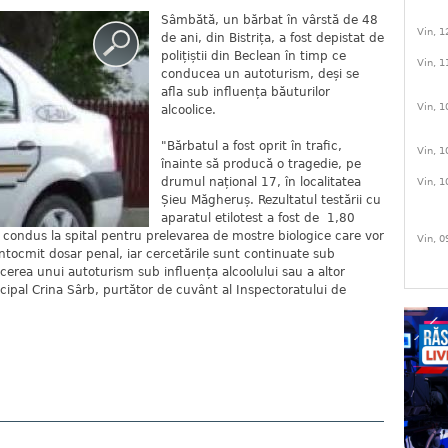
Sâmbătă, un bărbat în vârstă de 48
Vin, 1
de ani, din Bistrița, a fost depistat de
polițiștii din Beclean în timp ce
Vin, 1
conducea un autoturism, deși se
afla sub influența băuturilor
Vin, 1
alcoolice.
"Bărbatul a fost oprit în trafic,
Vin, 1
înainte să producă o tragedie, pe
drumul național 17, în localitatea
Vin, 1
Șieu Măgheruș. Rezultatul testării cu
aparatul etilotest a fost de 1,80
st condus la spital pentru prelevarea de mostre biologice care vor
Vin, 0
 întocmit dosar penal, iar cercetările sunt continuate sub
ucerea unui autoturism sub influența alcoolului sau a altor
cipal Crina Sârb, purtător de cuvânt al Inspectoratului de