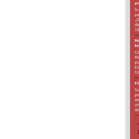
pr
În
pe
„D
di
19
Ma
bi
Co
Ma
pu
Ed
Co
El
Su
po
an
un
at