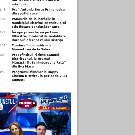
bărbat din Beclean. Cum s-a
întâmplat
2:48
Prof. Antonia Bora: Prima ieșire
din spațiul rural
1:31
Panourile de la intrările în
municipiul Bistrița: ce trebuie să
știe fiecare conducător auto
0:21
Începe proiectarea pe Linia
Albastră/Coridorul de mobilitate
durabilă aferent râului Bistrița
0:12
Tundere în monahism la
Mănăstirea de la Salva
0:04
Preasfințitul Părinte Samuel
Bistrițeanul, la Hramul
Mănăstirii „Schimbarea la Față”
din Ilva Mare
9:52
Programul filmelor la Happy
Cinema Bistrița, în perioada 7-13
august!