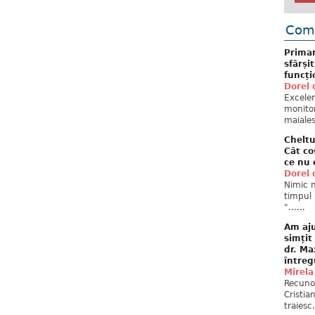
Come
Primar
sfârși
funcți
Dorel 
Excelent
monitor
maiales
Cheltu
Cât co
ce nu 
Dorel 
Nimic n
timpul 
"......
Am aju
simțit
dr. Ma
întreg
Mirela
Recuno
Cristia
traiesc.