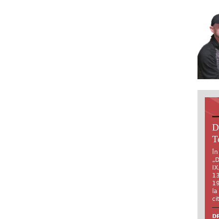
D
T
În
„D
IX
13
19
la
ci
DR