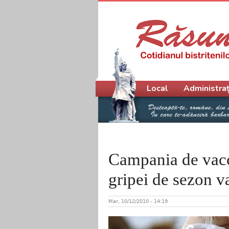
Meniu principal
Local
Administraț
Campania de vacc
gripei de sezon va
Mar, 10/12/2010 - 14:19