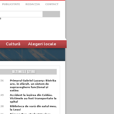
PUBLICITATE
REDACŢIA
CONTACT
e
ular de căutare
Cultură
Alegeri locale
9:56
Primarul Gabriel Lazany: Bistrița
are, în sfârșit, un sistem de
supraveghere funcțional și
extins
9:49
Accident la ieșirea din Coldău.
Victimele au fost transportate la
spital
9:38
Biblioteca de vară din satul meu,
la Leșu!