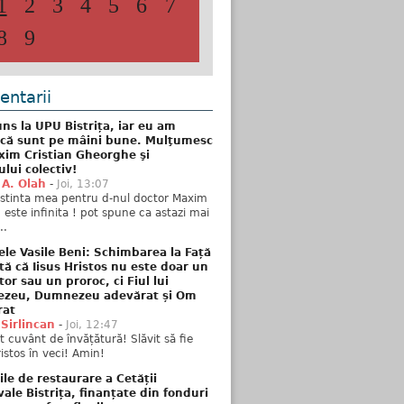
1
2
3
4
5
6
7
8
9
ntarii
ns la UPU Bistrița, iar eu am
 că sunt pe mâini bune. Mulţumesc
xim Cristian Gheorghe şi
ului colectiv!
 A. Olah
-
Joi, 13:07
stinta mea pentru d-nul doctor Maxim
n este infinita ! pot spune ca astazi mai
..
ele Vasile Beni: Schimbarea la Față
tă că Iisus Hristos nu este doar un
tor sau un proroc, ci Fiul lui
zeu, Dumnezeu adevărat și Om
rat
 Sirlincan
-
Joi, 12:47
 cuvânt de învățătură! Slăvit să fie
ristos în veci! Amin!
ile de restaurare a Cetății
ale Bistrița, finanțate din fonduri