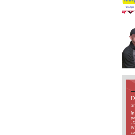
D
an
În
pe
„D
IV
se