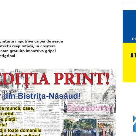
ratuită împotriva gripei de sezon
fecţii respiratorii, în creştere
are gratuită împotriva gripei
ntigripal