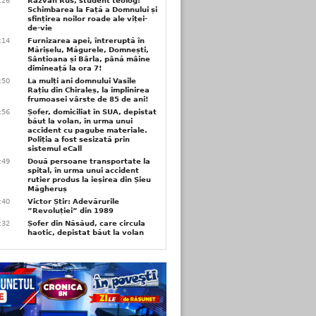
6:26
Răzvan Rus, student teolog:
Schimbarea la Față a Domnului și
sfințirea noilor roade ale viței-
de-vie
6:14
Furnizarea apei, întreruptă în
Mărișelu, Măgurele, Domnești,
Sântioana și Bârla, până mâine
dimineață la ora 7!
5:50
La mulți ani domnului Vasile
Rațiu din Chiraleș, la împlinirea
frumoasei vârste de 85 de ani!
3:56
Șofer, domiciliat în SUA, depistat
băut la volan, în urma unui
accident cu pagube materiale.
Poliția a fost sesizată prin
sistemul eCall
3:49
Două persoane transportate la
spital, în urma unui accident
rutier produs la ieșirea din Șieu
Măgheruș
3:40
Victor Știr: Adevărurile
”Revoluției” din 1989
3:32
Șofer din Năsăud, care circula
haotic, depistat băut la volan