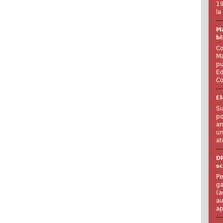
19
la
Ma
bi
Co
Ma
pu
Ed
Co
El
Su
po
an
un
at
D
sc
Pe
ga
(a
au
ap