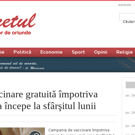
ARHIVA
Căutar
Form
ie
Politică
Economie
Sport
Opinii
Religie
inare gratuită împotriva
Joi, 1
 începe la sfârşitul lunii
Joi, 1
Joi, 1
Campania de vaccinare împotriva