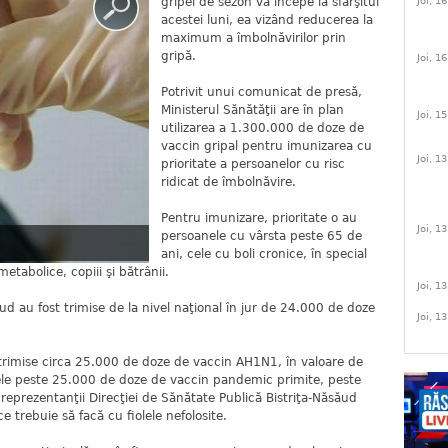
Joi, 1
gripei de sezon va începe la sfârşitul
acestei luni, ea vizând reducerea la
maximum a îmbolnăvirilor prin
gripă.
Joi, 1
Potrivit unui comunicat de presă,
Ministerul Sănătăţii are în plan
Joi, 1
utilizarea a 1.300.000 de doze de
vaccin gripal pentru imunizarea cu
Joi, 1
prioritate a persoanelor cu risc
ridicat de îmbolnăvire.
Pentru imunizare, prioritate o au
Joi, 1
persoanele cu vârsta peste 65 de
ani, cele cu boli cronice, în special
metabolice, copiii şi bătrânii.
Joi, 1
săud au fost trimise de la nivel naţional în jur de 24.000 de doze
Joi, 1
trimise circa 25.000 de doze de vaccin AH1N1, în valoare de
cele peste 25.000 de doze de vaccin pandemic primite, peste
 reprezentanţii Direcţiei de Sănătate Publică Bistriţa-Năsăud
ce trebuie să facă cu fiolele nefolosite.