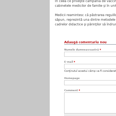
În ceea ce priveşte campania de vaccina
cabinetele medicilor de familie şi în uni
Medicii reamintesc că păstrarea regulilo
săpun, reprezintă una dintre metodele c
cadrelor didactice şi părinţilor să îndr
Adaugă comentariu nou
Numele dumneavoastră
*
E-mail
*
Conţinutul acestui câmp va fi considerat c
Homepage
Comment
*