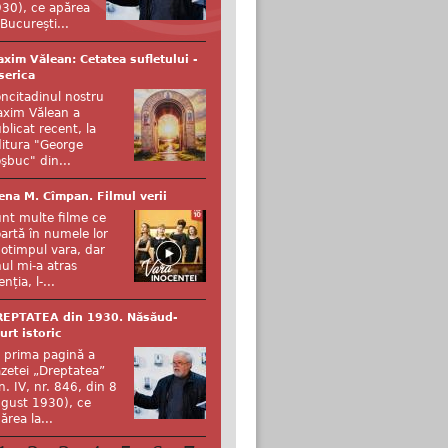
30), ce apărea
 București...
xim Vălean: Cetatea sufletului -
serica
ncitadinul nostru
xim Vălean a
blicat recent, la
itura "George
şbuc" din...
ena M. Cîmpan. Filmul verii
nt multe filme ce
artă în numele lor
otimpul vara, dar
ul mi-a atras
enția, l-...
REPTATEA din 1930. Năsăud-
urt istoric
 prima pagină a
zetei „Dreptatea”
n. IV, nr. 846, din 8
gust 1930), ce
ărea la...