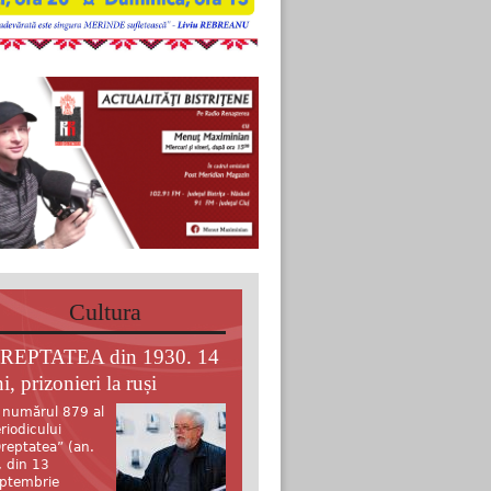
Cultura
REPTATEA din 1930. 14
i, prizonieri la ruși
 numărul 879 al
riodicului
reptatea” (an.
, din 13
ptembrie