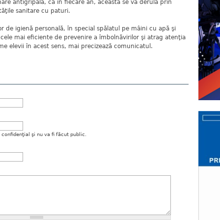
re antigripală, ca în fiecare an, aceasta se va derula prin
tăţile sanitare cu paturi.
r de igienă personală, în special spălatul pe mâini cu apă şi
ele mai eficiente de prevenire a îmbolnăvirilor şi atrag atenţia
ume elevii în acest sens, mai precizează comunicatul.
onfidenţial şi nu va fi făcut public.