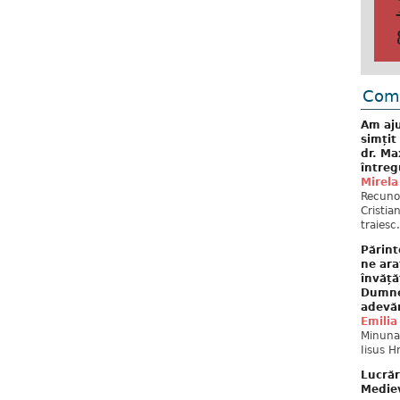
Come
Am aju
simțit
dr. Ma
întreg
Mirela
Recuno
Cristia
traiesc.
Părint
ne ara
învăță
Dumne
adevă
Emilia
Minunat
Iisus H
Lucrăr
Mediev