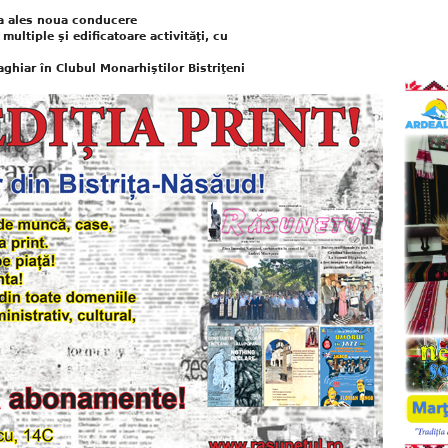
-a ales noua conducere
multiple şi edificatoare activităţi, cu
ghiar în Clubul Monarhiştilor Bistriţeni