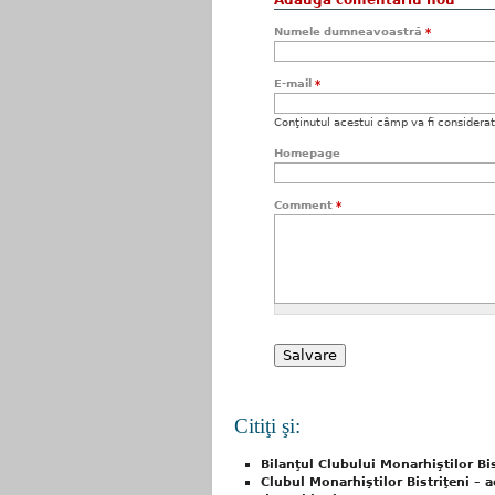
Adaugă comentariu nou
Numele dumneavoastră
*
E-mail
*
Conţinutul acestui câmp va fi considerat c
Homepage
Comment
*
Citiţi şi:
Bilanţul Clubului Monarhiştilor Bi
Clubul Monarhiştilor Bistriţeni – a