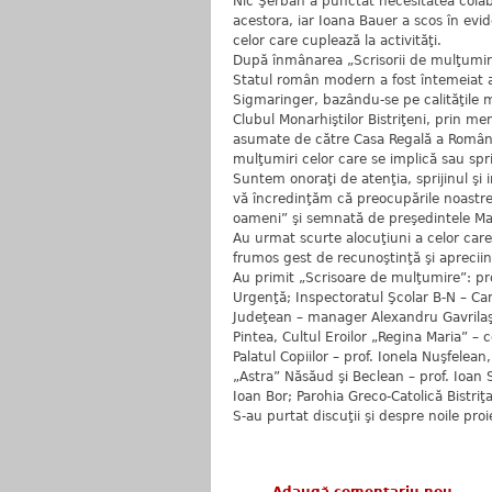
Nic Şerban a punctat necesitatea colaboră
acestora, iar Ioana Bauer a scos în evid
celor care cuplează la activităţi.
După înmânarea „Scrisorii de mulţumi
Statul român modern a fost întemeiat 
Sigmaringer, bazându-se pe calităţile mo
Clubul Monarhiştilor Bistriţeni, prin me
asumate de către Casa Regală a României,
mulţumiri celor care se implică sau spr
Suntem onoraţi de atenţia, sprijinul şi
vă încredinţăm că preocupările noastr
oameni” şi semnată de preşedintele Ma
Au urmat scurte alocuţiuni a celor car
frumos gest de recunoştinţă şi apreciind
Au primit „Scrisoare de mulţumire”: pr
Urgenţă; Inspectoratul Şcolar B-N – Ca
Judeţean – manager Alexandru Gavrilaş 
Pintea, Cultul Eroilor „Regina Maria” – 
Palatul Copiilor – prof. Ionela Nuşfelea
„Astra” Năsăud şi Beclean – prof. Ioan Sen
Ioan Bor; Parohia Greco-Catolică Bistriţa
S-au purtat discuţii şi despre noile p