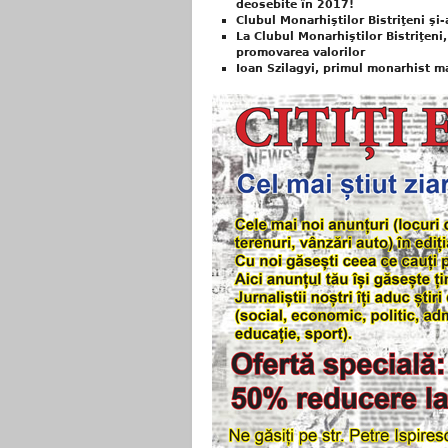
deosebite în 2017!
Clubul Monarhiştilor Bistriţeni şi
La Clubul Monarhiştilor Bistriţeni, 
promovarea valorilor
Ioan Szilagyi, primul monarhist ma