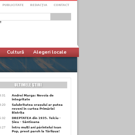
PUBLICITATE
REDACŢIA
CONTACT
e
ular de căutare
Cultură
Alegeri locale
8:31
Andrei Marga: Nevoia de
integritate
8:20
Salubritatea orașului ar putea
reveni în curtea Primăriei
Bistrița
6:32
DREPTATEA din 1935. Telciu -
Șieu – Sântioana
6:27
Întru mulți ani părintelui Ioan
Pop, preot paroh la Târlișua!