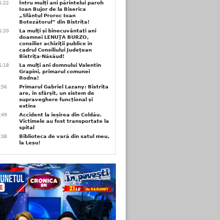
6:22
Întru mulți ani părintelui paroh
Ioan Bujor de la Biserica
„Sfântul Proroc Ioan
Botezătorul” din Bistrița!
6:20
La mulţi și binecuvântați ani
doamnei LENUŢA BURZO,
consilier achiziţii publice în
cadrul Consiliului Judeţean
Bistriţa-Năsăud!
6:18
La mulţi ani domnului Valentin
Grapini, primarul comunei
Rodna!
9:56
Primarul Gabriel Lazany: Bistrița
are, în sfârșit, un sistem de
supraveghere funcțional și
extins
9:49
Accident la ieșirea din Coldău.
Victimele au fost transportate la
spital
9:38
Biblioteca de vară din satul meu,
la Leșu!