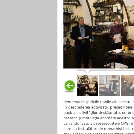
demersurile şi ideile nobile ale acestui
În deschiderea activităţii, preşedintele
back al activităţilor desfăşurate, cu br
prezent şi motivaţia acordării acestor s
La rândul său, vicepreşedintele CMB, d
care au fost alături de monarhiştii bistri