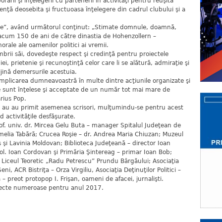
rii şi înţelegerii cu partenerii în activităţi pentru reuşita
enţă deosebita şi fructuoasa înţelegere din cadrul clubului şi a
re”, având următorul conţinut: „Stimate domnule, doamnă,
acum 150 de ani de către dinastia de Hohenzollern –
rale ale oamenilor politici ai vremii.
mbrii săi, dovedeşte respect şi credinţă pentru proiectele
 prietenie şi recunoştinţă celor care li se alătură, admiraţie şi
ijină demersurile acestuia.
 implicarea dumneavoastră în multe dintre acţiunile organizate şi
e sunt înţelese şi acceptate de un număr tot mai mare de
rius Pop.
e au au primit asemenea scrisori, mulţumindu-se pentru acest
 activităţile desfăşurate.
of. univ. dr. Mircea Gelu Buta – manager Spitalul Judeţean de
melia Tabără; Crucea Roşie – dr. Andrea Maria Chiuzan; Muzeul
şi Lavinia Moldovan; Biblioteca Judeţeană – director Ioan
col. Ioan Cordovan şi Primăria Şintereag – primar Ioan Bob;
n, Liceul Teoretic „Radu Petrescu” Prundu Bârgăului; Asociaţia
i, ACR Bistriţa – Orza Virgiliu, Asociaţia Deţinuţilor Politici –
 – preot protopop I. Frişan, oameni de afacei, jurnalişti.
roiecte numeroase pentru anul 2017.