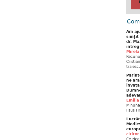
Come
Am aju
simțit
dr. Ma
întreg
Mirela
Recuno
Cristia
traiesc.
Părint
ne ara
învăță
Dumne
adevă
Emilia
Minunat
Iisus H
Lucrăr
Mediev
europe
cititor
Ce zice