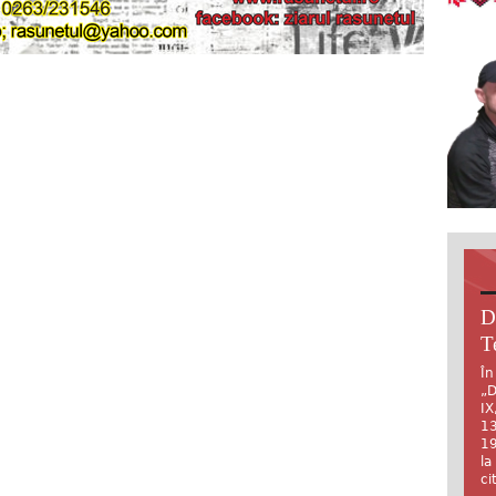
D
T
În
„D
IX
13
19
la
ci