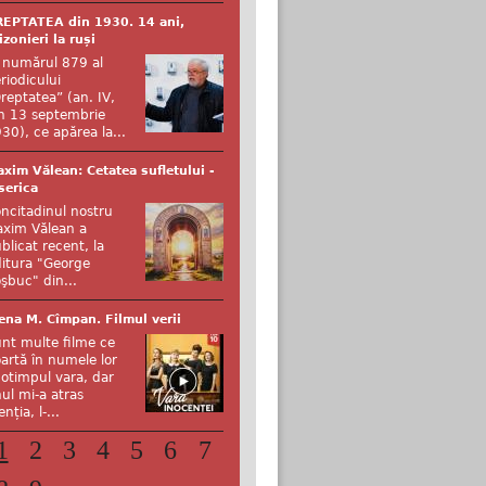
EPTATEA din 1930. 14 ani,
izonieri la ruși
 numărul 879 al
riodicului
reptatea” (an. IV,
n 13 septembrie
30), ce apărea la...
xim Vălean: Cetatea sufletului -
serica
ncitadinul nostru
xim Vălean a
blicat recent, la
itura "George
şbuc" din...
ena M. Cîmpan. Filmul verii
nt multe filme ce
artă în numele lor
otimpul vara, dar
ul mi-a atras
enția, l-...
1
2
3
4
5
6
7