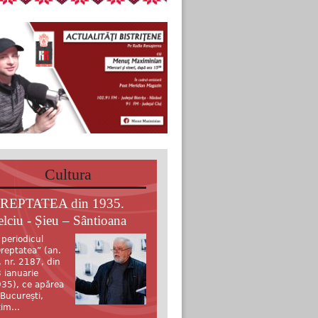
Cultura
REPTATEA din 1935.
elciu - Șieu – Sântioana
 periodicul
reptatea” (an.
, nr. 2187, din
 ianuarie
35), ce apărea
 București,
tim...