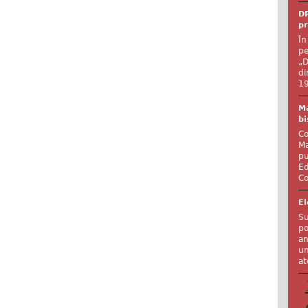
DR
pr
În
pe
„D
di
19
Ma
bi
Co
Ma
pu
Ed
Co
El
Su
po
an
un
at