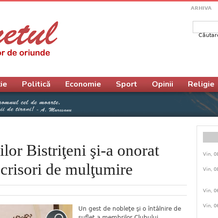
ARHIVA
Căutar
Form
ie
Politică
Economie
Sport
Opinii
Religie
or Bistriţeni şi-a onorat
Vin, 0
Scrisori de mulţumire
Vin, 0
Vin, 0
Vin, 0
Un gest de nobleţe şi o întâlnire de
suflet a membrilor Clubului