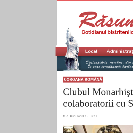
Meniu principal
Local
Administraț
COROANA ROMÂNĂ
Clubul Monarhiştil
colaboratorii cu 
Mie, 03/01/2017 - 13:51