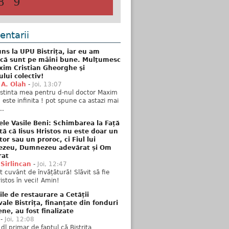
8
9
ntarii
ns la UPU Bistrița, iar eu am
 că sunt pe mâini bune. Mulţumesc
xim Cristian Gheorghe şi
ului colectiv!
 A. Olah
-
Joi, 13:07
stinta mea pentru d-nul doctor Maxim
n este infinita ! pot spune ca astazi mai
..
ele Vasile Beni: Schimbarea la Față
tă că Iisus Hristos nu este doar un
tor sau un proroc, ci Fiul lui
zeu, Dumnezeu adevărat și Om
rat
 Sirlincan
-
Joi, 12:47
 cuvânt de învățătură! Slăvit să fie
ristos în veci! Amin!
ile de restaurare a Cetății
ale Bistrița, finanțate din fonduri
ne, au fost finalizate
-
Joi, 12:08
 dl primar de faptul că Bistrița