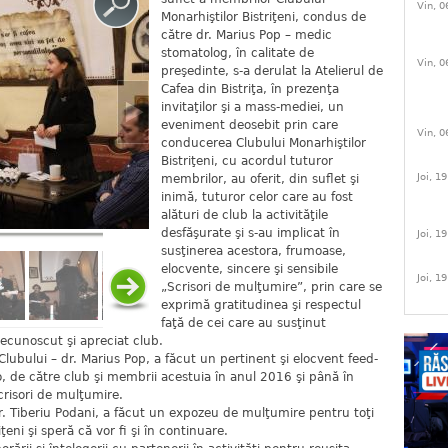
Vin, 0
Monarhiştilor Bistriţeni, condus de
către dr. Marius Pop – medic
stomatolog, în calitate de
Vin, 0
preşedinte, s-a derulat la Atelierul de
Cafea din Bistriţa, în prezenţa
invitaţilor şi a mass-mediei, un
eveniment deosebit prin care
Vin, 0
conducerea Clubului Monarhiştilor
Bistriţeni, cu acordul tuturor
Joi, 1
membrilor, au oferit, din suflet şi
inimă, tuturor celor care au fost
alături de club la activităţile
desfăşurate şi s-au implicat în
Joi, 1
susţinerea acestora, frumoase,
elocvente, sincere şi sensibile
Joi, 1
„Scrisori de mulţumire”, prin care se
exprimă gratitudinea şi respectul
faţă de cei care au susţinut
 recunoscut şi apreciat club.
 Clubului – dr. Marius Pop, a făcut un pertinent şi elocvent feed-
io, de către club şi membrii acestuia în anul 2016 şi până în
crisori de mulţumire.
r. Tiberiu Podani, a făcut un expozeu de mulţumire pentru toţi
ţeni şi speră că vor fi şi în continuare.