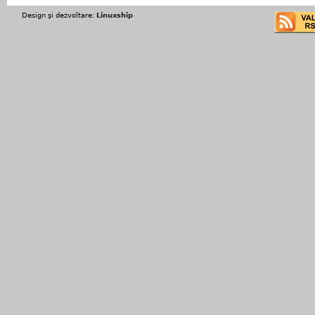
Design şi dezvoltare:
Linuxship