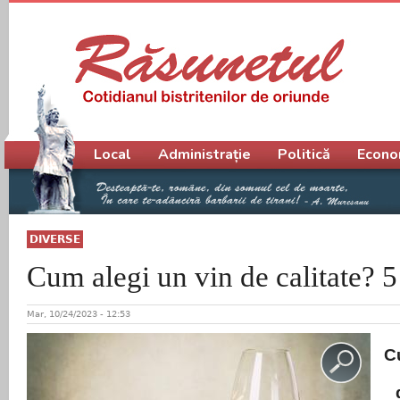
Meniu principal
Local
Administrație
Politică
Econo
DIVERSE
Cum alegi un vin de calitate? 
Mar, 10/24/2023 - 12:53
Cu