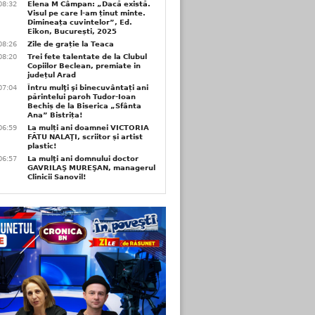
08:32
Elena M Câmpan: „Dacă există.
Visul pe care l-am ținut minte.
Dimineața cuvintelor”, Ed.
Eikon, București, 2025
08:26
Zile de grație la Teaca
08:20
Trei fete talentate de la Clubul
Copiilor Beclean, premiate in
județul Arad
07:04
Întru mulţi şi binecuvântați ani
părintelui paroh Tudor-Ioan
Bechiș de la Biserica „Sfânta
Ana” Bistrița!
06:59
La mulți ani doamnei VICTORIA
FĂTU NALAŢI, scriitor și artist
plastic!
06:57
La mulţi ani domnului doctor
GAVRILAŞ MUREŞAN, managerul
Clinicii Sanovil!