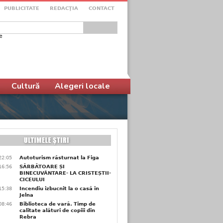
PUBLICITATE
REDACŢIA
CONTACT
e
ular de căutare
Cultură
Alegeri locale
22:05
Autoturism răsturnat la Figa
16:56
SĂRBĂTOARE ȘI
BINECUVÂNTARE- LA CRISTEȘTII-
CICEULUI
15:38
Incendiu izbucnit la o casă în
Jelna
08:46
Biblioteca de vară. Timp de
calitate alături de copiii din
Rebra