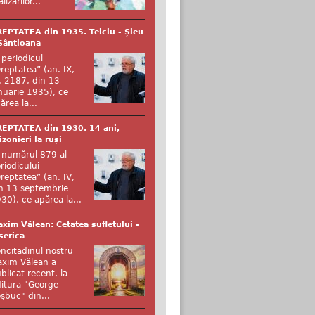
alizărilor...
EPTATEA din 1935. Telciu - Șieu
Sântioana
 periodicul
reptatea” (an. IX,
. 2187, din 13
nuarie 1935), ce
ărea la...
EPTATEA din 1930. 14 ani,
izonieri la ruși
 numărul 879 al
riodicului
reptatea” (an. IV,
n 13 septembrie
30), ce apărea la...
xim Vălean: Cetatea sufletului -
serica
ncitadinul nostru
xim Vălean a
blicat recent, la
itura "George
şbuc" din...