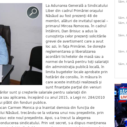
Sâm, 
La Adunarea Generală a Sindicatului
Liber din cadrul Primăriei oraşului
Năsăud au fost prezenţi 48 de
Sâm, 
membri, alături de invitatul special –
Sâm, 
primarul Mircea Romocea. În cadrul
întâlnirii, Dan Brisiuc a adus la
Sâm, 
cunoştinţa celor prezenţi solicitările
grevei de avertisment care a avut
loc azi, în faţa Primăriei. Se doreşte
reglementarea şi liberalizarea
Sâm, 
acordării tichetelor de masă sau a
normei de hrană pentru toţi salariaţii
Sâm, 
din administraţia publică locală, în
limita bugetelor locale aprobate prin
hotărâri de consiliu, în măsura în
care aceste instituţii realizează şi
sunt finanţate parţial din veniuri
ilor sunt şi creşterile salariale pentru salariaţii din
ia sau aplicarea, începând cu anul 2015, a Legii nr. 284/2010
i plătit din fonduri publice.
ăcan Carmen Monica şi-a înaintat demisia din funcţia de
şului Năsăud, trecându-se la votarea unui nou preşedinte, prin
isiuc este noul preşedinte. Apoi, s-a trecut la alegerea
 conducerea sindicatului. Prin vot secret, s-a dispus menţinerea