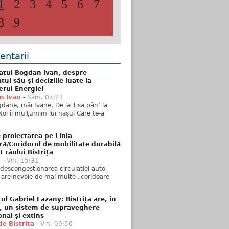
1
2
3
4
5
6
7
8
9
ntarii
atul Bogdan Ivan, despre
ul său și deciziile luate la
erul Energiei
n Ivan
-
Sâm, 07:21
dane, măi Ivane, De la Tisa pân’ la
Noi îi mulțumim lui nașul Care te-a
 proiectarea pe Linia
ră/Coridorul de mobilitate durabilă
t râului Bistrița
u
-
Vin, 15:31
descongestionarea circulatiei auto
a are nevoie de mai multe „coridoare
ul Gabriel Lazany: Bistrița are, în
t, un sistem de supraveghere
onal și extins
de Bistrita
-
Vin, 09:50