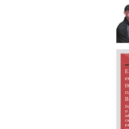
E
e
ț
c
B
Do
și
ad
ca
pa