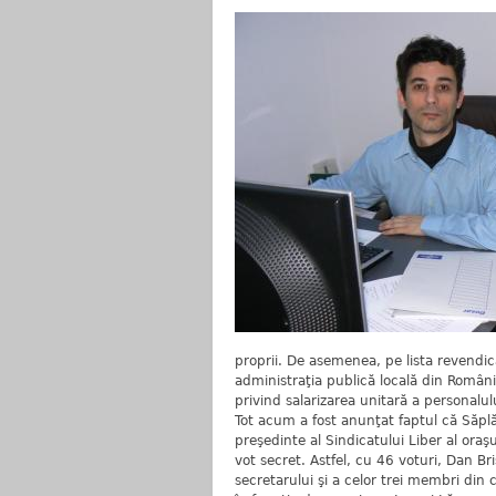
proprii. De asemenea, pe lista revendicăr
administraţia publică locală din Român
privind salarizarea unitară a personalulu
Tot acum a fost anunţat faptul că Săpl
preşedinte al Sindicatului Liber al ora
vot secret. Astfel, cu 46 voturi, Dan Br
secretarului şi a celor trei membri din