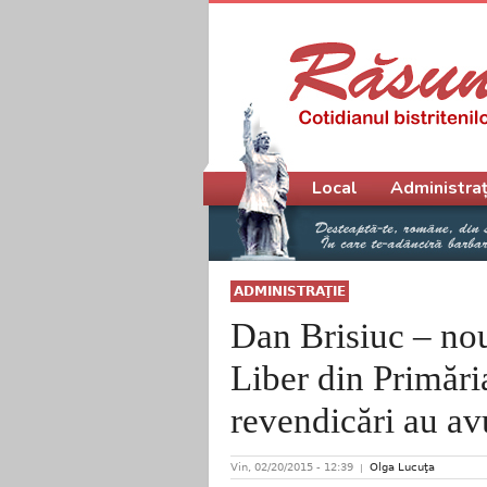
Meniu principal
Local
Administraț
ADMINISTRAŢIE
Dan Brisiuc – nou
Liber din Primări
revendicări au avu
Vin, 02/20/2015 - 12:39
Olga Lucuţa