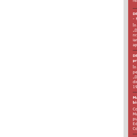
re
DR
– 
În
„D
nr
ia
ap
DR
pr
În
pe
„D
di
19
Ma
bi
Co
Ma
pu
Ed
Co