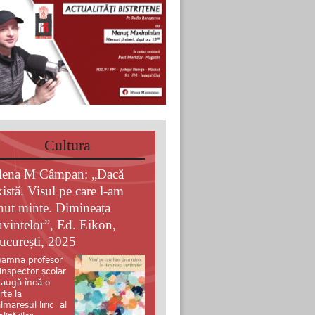
Cultura
lena M Câmpan: „Dacă
xistă. Visul pe care l-am
inut minte. Dimineața
uvintelor”, Ed. Eikon,
ucurești, 2025
amna profesor
 inspector școlar
augă încă o
rte la
lmaresul liric al