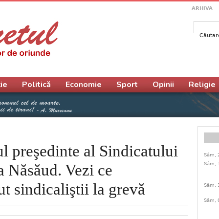
ARHIVA
Căutar
Form
ie
Politică
Economie
Sport
Opinii
Religie
l preşedinte al Sindicatului
Sâm, 
Sâm, 
a Năsăud. Vezi ce
t sindicaliştii la grevă
Sâm, 
Sâm, 