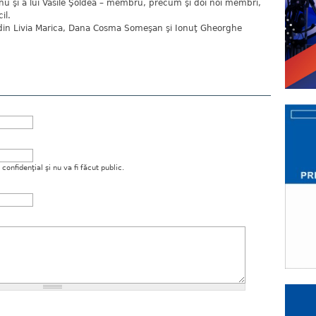
anu şi a lui Vasile Şoldea – membru, precum şi doi noi membri,
il.
din Livia Marica, Dana Cosma Someşan şi Ionuţ Gheorghe
onfidenţial şi nu va fi făcut public.