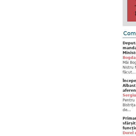
Come
Deput
mandat
Minist
Bogda
Măi Bog
Nistru 
făcut...
Începe
Albast
aferen
Sergi
Pentru 
Bistriț
de...
Primar
sfârși
funcți
Dorel 