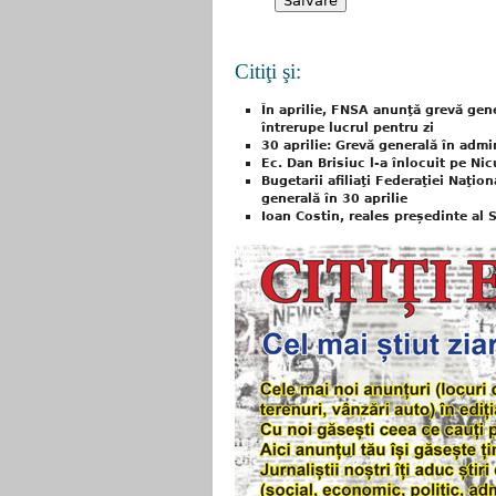
Citiţi şi:
În aprilie, FNSA anunţă grevă gene
întrerupe lucrul pentru zi
30 aprilie: Grevă generală în admi
Ec. Dan Brisiuc l-a înlocuit pe Nicu
Bugetarii afiliaţi Federaţiei Naţio
generală în 30 aprilie
Ioan Costin, reales președinte al