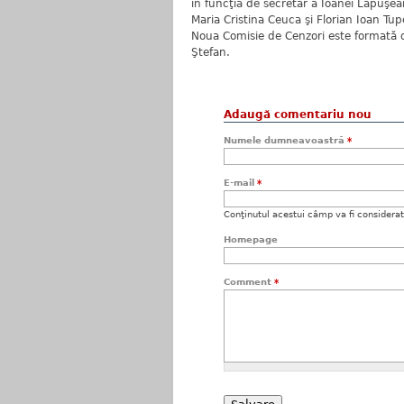
în funcţia de secretar a Ioanei Lăpuşe
Maria Cristina Ceuca şi Florian Ioan Tupc
Noua Comisie de Cenzori este formată 
Ştefan.
Adaugă comentariu nou
Numele dumneavoastră
*
E-mail
*
Conţinutul acestui câmp va fi considerat c
Homepage
Comment
*