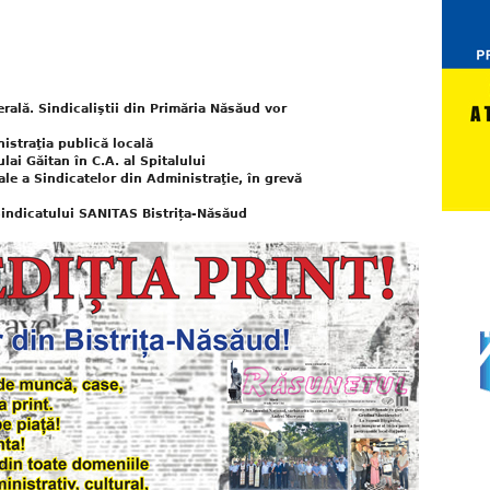
rală. Sindicaliştii din Primăria Năsăud vor
nistraţia publică locală
lai Găitan în C.A. al Spitalului
nale a Sindicatelor din Administraţie, în grevă
 Sindicatului SANITAS Bistrița-Năsăud