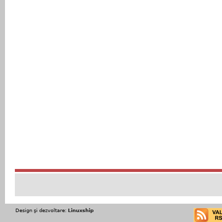
Design şi dezvoltare:
Linuxship