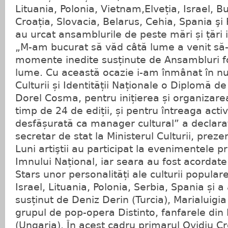
Lituania, Polonia, Vietnam,Elveția, Israel, Bu
Croația, Slovacia, Belarus, Cehia, Spania ş
au urcat ansamblurile de peste mări și țări in
„M-am bucurat să văd câtă lume a venit să-ș
momente inedite susținute de Ansambluri fo
lume. Cu această ocazie i-am înmânat în nu
Culturii și Identității Naționale o Diplomă de
Dorel Cosma, pentru inițierea și organizarea
timp de 24 de ediții, și pentru întreaga activ
desfășurată ca manager cultural” a declar
secretar de stat la Ministerul Culturii, prez
Luni artiştii au participat la evenimentele pr
Imnului Național, iar seara au fost acordate
Stars unor personalități ale culturii populare 
Israel, Lituania, Polonia, Serbia, Spania și a
susținut de Deniz Derin (Turcia), Marialuigia 
grupul de pop-opera Distinto, fanfarele din B
(Ungaria). În acest cadru primarul Ovidiu C