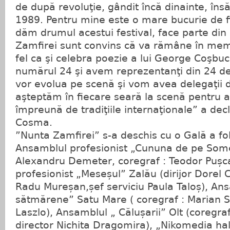
de după revoluţie, gândit încă dinainte, îns
1989. Pentru mine este o mare bucurie de f
dăm drumul acestui festival, face parte din
Zamfirei sunt convins că va rămâne în memor
fel ca şi celebra poezie a lui George Coşbuc.
numărul 24 şi avem reprezentanţi din 24 de
vor evolua pe scenă şi vom avea delegaţii di
aşteptăm în fiecare seară la scenă pentru 
împreună de tradiţiile internaţionale” a decl
Cosma.
”Nunta Zamfirei” s-a deschis cu o Gală a fol
Ansamblul profesionist „Cununa de pe Someș”
Alexandru Demeter, coregraf : Teodor Pușc
profesionist „Meseșul” Zalău (dirijor Dorel 
Radu Mureșan,șef serviciu Paula Taloș), Ans
sătmărene” Satu Mare ( coregraf : Marian S
Laszlo), Ansamblul „ Călușarii” Olt (coregra
director Nichita Dragomira), „Nikomedia hal