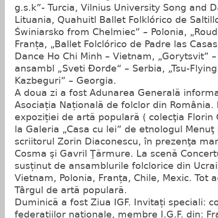
g.s.k”- Turcia, Vilnius University Song and
Lituania, Quahuitl Ballet Folklórico de Saltill
Świniarsko from Chelmiec” – Polonia, „Roude
Franța, „Ballet Folclórico de Padre las Casas
Dance Ho Chi Minh – Vietnam, „Gorytsvit” – 
ansambl „Sveti Đorđe“ – Serbia, „Tsu-Flyin
Kazbeguri” – Georgia.
A doua zi a fost Adunarea Generală informati
Asociația Națională de folclor din România
expoziției de artă populară ( colecţia Florin
la Galeria „Casa cu lei” de etnologul Menuţ
scriitorul Zorin Diaconescu, în prezenţa ma
Cosma şi Gavril Ţărmure. La scenă Concertu
susținut de ansamblurile folclorice din Ucrai
Vietnam, Polonia, Franța, Chile, Mexic. Tot 
Târgul de artă populară.
Duminică a fost Ziua IGF. Invitați speciali: c
federațiilor naționale, membre I.G.F. din: Fra