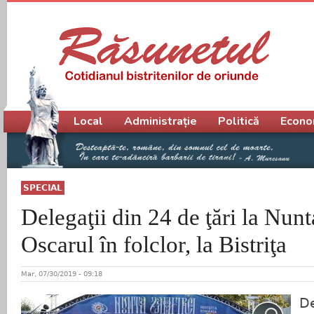
Meniu principal
Local
Administrație
Politică
Econo
SPECIAL
Delegaţii din 24 de ţări la Nunt
Oscarul în folclor, la Bistriţa
Mar, 07/30/2019 - 09:18
De