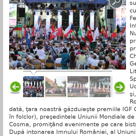
su
cu
Fe
In
Nu
pr
p
Ch
Ge
Li
Sp
Uc
şi
Ro
dată, ţara noastră găzduieşte premiile IGF 
în folclor), preşedintele Uniunii Mondiale de 
Cosma, promiţând evenimente pe care bistriţ
După intonarea Imnului României, al Uniunii