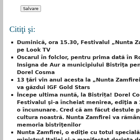
Citiţi şi:
Duminică, ora 15.30, Festivalul „Nunta Z
pe Look TV
Oscarul în folclor, pentru prima dată în 
Insigna de Aur a municipiului Bistriţa pen
Dorel Cosma
13 ţări vin anul acesta la „Nunta Zamfirei
va găzdui IGF Gold Stars
Începe ultima nuntă, la Bistrița! Dorel C
Festivalul şi-a încheiat menirea, ediţia a 
o încununare. Cred că am făcut destule 
cultura noastră. Nunta Zamfirei va rămân
memoria bistriţenilor
Nunta Zamfirei, o ediţie cu totul specială
ministrul Italiei şi-a manifestat dorinţa d