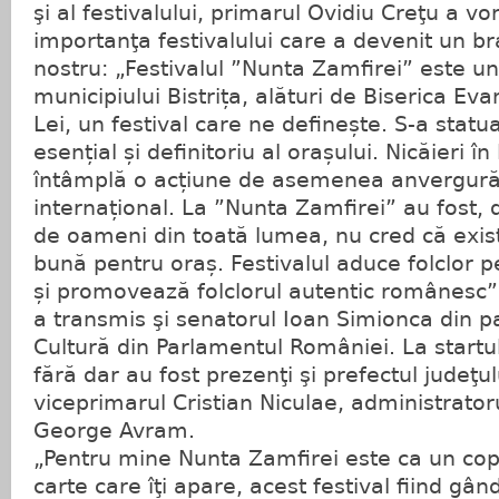
şi al festivalului, primarul Ovidiu Creţu a vo
importanţa festivalului care a devenit un b
nostru: „Festivalul ”Nunta Zamfirei” este 
municipiului Bistrița, alături de Biserica Ev
Lei, un festival care ne definește. S-a stat
esențial și definitoriu al orașului. Nicăieri 
întâmplă o acțiune de asemenea anvergură a
internațional. La ”Nunta Zamfirei” au fost, d
de oameni din toată lumea, nu cred că exi
bună pentru oraș. Festivalul aduce folclor p
și promovează folclorul autentic românesc”
a transmis şi senatorul Ioan Simionca din p
Cultură din Parlamentul României. La startul
fără dar au fost prezenţi şi prefectul judeţul
viceprimarul Cristian Niculae, administrator
George Avram.
„Pentru mine Nunta Zamfirei este ca un copi
carte care îţi apare, acest festival fiind gând