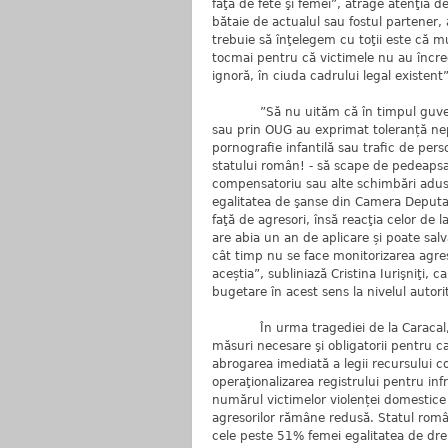
faţă de fete şi femei”, atrage atenţia d
bătaie de actualul sau fostul partener,
trebuie să înţelegem cu toţii este că 
tocmai pentru că victimele nu au încred
ignoră, în ciuda cadrului legal existent”,
”Să nu uităm că în timpul guvernării
sau prin OUG au exprimat toleranță nep
pornografie infantilă sau trafic de pers
statului român! - să scape de pedeapsa 
compensatoriu sau alte schimbări aduse
egalitatea de şanse din Camera Deputa
faţă de agresori, însă reacţia celor de l
are abia un an de aplicare și poate sal
cât timp nu se face monitorizarea agres
aceștia”, subliniază Cristina Iurişniţi, 
bugetare în acest sens la nivelul autorit
În urma tragediei de la Caracal, alăt
măsuri necesare şi obligatorii pentru ca
abrogarea imediată a legii recursului c
operaţionalizarea registrului pentru inf
numărul victimelor violenței domestice ș
agresorilor rămâne redusă. Statul român 
cele peste 51% femei egalitatea de drep