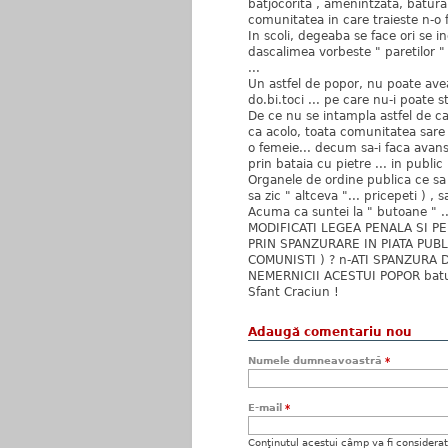
batjocorita , amenintzata, batura 
comunitatea in care traieste n-o 
In scoli, degeaba se face ori se in
dascalimea vorbeste " paretilor " 
...
Un astfel de popor, nu poate avea
do.bi.toci ... pe care nu-i poate sta
De ce nu se intampla astfel de cazu
ca acolo, toata comunitatea sare 
o femeie... decum sa-i faca avan
prin bataia cu pietre ... in public
Organele de ordine publica ce sa f
sa zic " altceva "... pricepeti ) , 
Acuma ca suntei la " butoane " ..
MODIFICATI LEGEA PENALA SI P
PRIN SPANZURARE IN PIATA PUBLIC
COMUNISTI ) ? n-ATI SPANZURA D
NEMERNICII ACESTUI POPOR batut
Sfant Craciun !
Adaugă comentariu nou
Numele dumneavoastră
*
E-mail
*
Conţinutul acestui câmp va fi considerat c