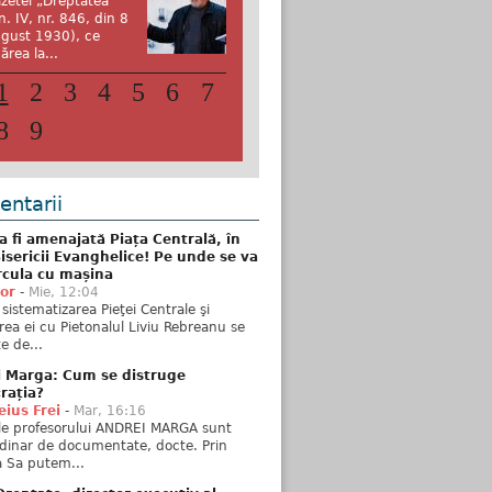
zetei „Dreptatea”
n. IV, nr. 846, din 8
gust 1930), ce
ărea la...
1
2
3
4
5
6
7
8
9
ntarii
 fi amenajată Piața Centrală, în
isericii Evanghelice! Pe unde se va
rcula cu mașina
tor
-
Mie, 12:04
sistematizarea Pieţei Centrale şi
rea ei cu Pietonalul Liviu Rebreanu se
e de...
i Marga: Cum se distruge
rația?
ius Frei
-
Mar, 16:16
ele profesorului ANDREI MARGA sunt
dinar de documentate, docte. Prin
 Sa putem...