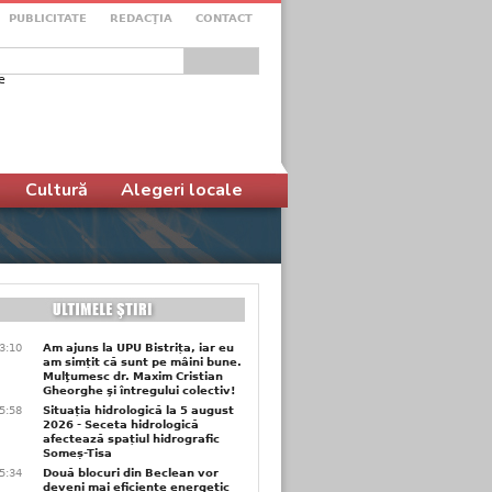
PUBLICITATE
REDACŢIA
CONTACT
e
ular de căutare
Cultură
Alegeri locale
3:10
Am ajuns la UPU Bistrița, iar eu
am simțit că sunt pe mâini bune.
Mulţumesc dr. Maxim Cristian
Gheorghe şi întregului colectiv!
5:58
Situația hidrologică la 5 august
2026 - Seceta hidrologică
afectează spațiul hidrografic
Someș-Tisa
5:34
Două blocuri din Beclean vor
deveni mai eficiente energetic