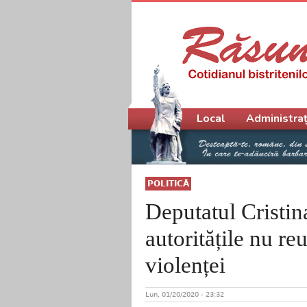
Meniu principal
Local
Administraț
POLITICĂ
Deputatul Cristina
autoritățile nu re
violenței
Lun, 01/20/2020 - 23:32