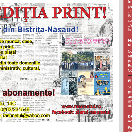
În
pe
„D
IV
se
19
la
Ma
bi
Co
Ma
pu
Ed
Co
El
Su
po
an
un
at
D
sc
Pe