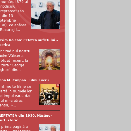
 numărul 879 al
riodicului
reptatea” (an.
, din 13
ptembrie
30), ce apărea
 București...
xim Vălean: Cetatea sufletului -
serica
ncitadinul nostru
xim Vălean a
blicat recent, la
itura "George
şbuc" din...
ena M. Cîmpan. Filmul verii
nt multe filme ce
artă în numele lor
otimpul vara, dar
ul mi-a atras
enția, l-...
REPTATEA din 1930. Năsăud-
urt istoric
 prima pagină a