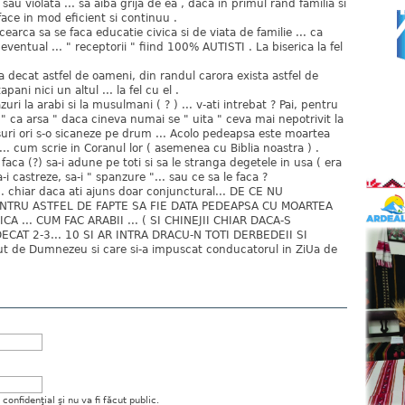
sau violata ... sa aiba grija de ea , daca in primul rand familia si
face in mod eficient si continuu .
cearca sa se faca educatie civica si de viata de familie ... ca
eventual ... " receptorii " fiind 100% AUTISTI . La biserica la fel
 decat astfel de oameni, din randul carora exista astfel de
pani nici un altul ... la fel cu el .
ri la arabi si la musulmani ( ? ) ... v-ati intrebat ? Pai, pentru
" ca arsa " daca cineva numai se " uita " ceva mai nepotrivit la
suri ori s-o sicaneze pe drum ... Acolo pedeapsa este moartea
 ... cum scrie in Coranul lor ( asemenea cu Biblia noastra ) .
aca (?) sa-i adune pe toti si sa le stranga degetele in usa ( era
sa-i castreze, sa-i " spanzure "... sau ce sa le faca ?
. chiar daca ati ajuns doar conjunctural... DE CE NU
ENTRU ASTFEL DE FAPTE SA FIE DATA PEDEAPSA CU MOARTEA
A ... CUM FAC ARABII ... ( SI CHINEJII CHIAR DACA-S
ECAT 2-3... 10 SI AR INTRA DRACU-N TOTI DERBEDEII SI
 de Dumnezeu si care si-a impuscat conducatorul in ZiUa de
onfidenţial şi nu va fi făcut public.