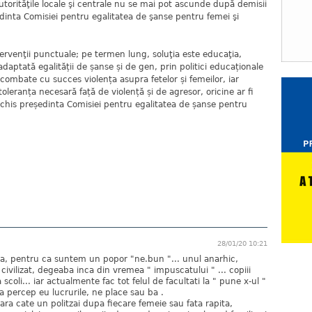
utorităţile locale şi centrale nu se mai pot ascunde după demisii
şedinta Comisiei pentru egalitatea de şanse pentru femei şi
ţii punctuale; pe termen lung, soluţia este educaţia,
e adaptată egalității de șanse și de gen, prin politici educaționale
combate cu succes violența asupra fetelor și femeilor, iar
leranța necesară față de violență și de agresor, oricine ar fi
onchis președinta Comisiei pentru egalitatea de șanse pentru
28/01/20 10:21
a, pentru ca suntem un popor "ne.bun "... unul anarhic,
st civilizat, degeaba inca din vremea " impuscatului " ... copiii
 scoli... iar actualmente fac tot felul de facultati la " pune x-ul "
a percep eu lucrurile, ne place sau ba .
ra cate un politzai dupa fiecare femeie sau fata rapita,