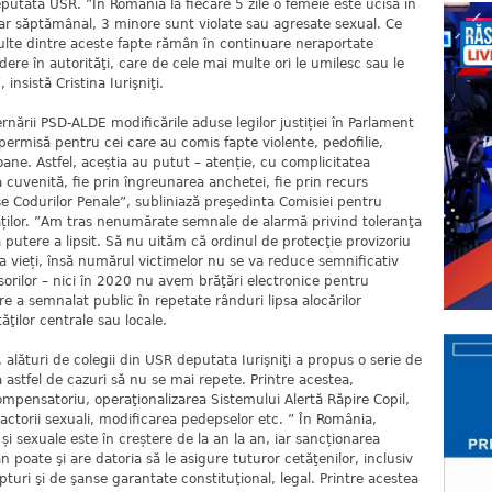
eputata USR. ”În România la fiecare 5 zile o femeie este ucisă în
 ar săptămânal, 3 minore sunt violate sau agresate sexual. Ce
multe dintre aceste fapte rămân în continuare neraportate
ere în autorităţi, care de cele mai multe ori le umilesc sau le
 insistă Cristina Iurişniţi.
 PSD-ALDE modificările aduse legilor justiției în Parlament
ermisă pentru cei care au comis fapte violente, pedofilie,
oane. Astfel, aceștia au putut – atenție, cu complicitatea
cuvenită, fie prin îngreunarea anchetei, fie prin recurs
 Codurilor Penale”, subliniază preşedinta Comisiei pentru
ților. ”Am tras nenumărate semnale de alarmă privind toleranţa
a putere a lipsit. Să nu uităm că ordinul de protecţie provizoriu
va vieți, însă numărul victimelor nu se va reduce semnificativ
orilor – nici în 2020 nu avem brăţări electronice pentru
care a semnalat public în repetate rânduri lipsa alocărilor
ăţilor centrale sau locale.
uri de colegii din USR deputata Iurişniţi a propus o serie de
 astfel de cazuri să nu se mai repete. Printre acestea,
ompensatoriu, operaţionalizarea Sistemului Alertă Răpire Copil,
ractorii sexuali, modificarea pedepselor etc. ” În România,
i sexuale este în creștere de la an la an, iar sancționarea
poate şi are datoria să le asigure tuturor cetăţenilor, inclusiv
turi şi de şanse garantate constituţional, legal. Printre acestea