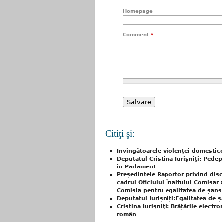
Homepage
Comment
*
Citiţi şi:
Învingătoarele violenței domestice
Deputatul Cristina Iurişniţi: Pede
în Parlament
Președintele Raportor privind disc
cadrul Oficiului Înaltului Comisar 
Comisia pentru egalitatea de șans
Deputatul Iurișniți:Egalitatea de
Cristina Iurişniţi: Brățările elect
român