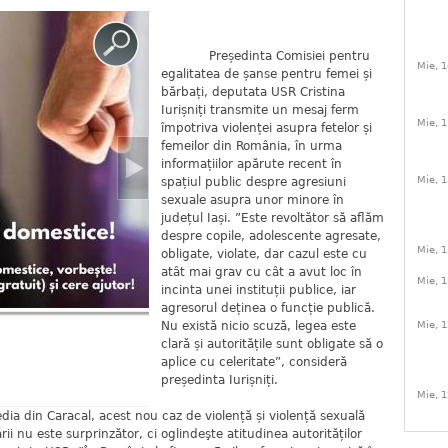
Președinta Comisiei pentru
Mie, 1
egalitatea de șanse pentru femei și
bărbați, deputata USR Cristina
Iurișniți transmite un mesaj ferm
Mie, 1
împotriva violenței asupra fetelor și
femeilor din România, în urma
informațiilor apărute recent în
Mie, 1
spațiul public despre agresiuni
sexuale asupra unor minore în
județul Iași. ”Este revoltător să aflăm
despre copile, adolescente agresate,
Mie, 1
obligate, violate, dar cazul este cu
atât mai grav cu cât a avut loc în
Mie, 1
incinta unei instituții publice, iar
agresorul deținea o funcție publică.
Nu există nicio scuză, legea este
Mie, 1
clară și autoritățile sunt obligate să o
aplice cu celeritate”, consideră
președinta Iurișniți.
Mie, 1
din Caracal, acest nou caz de violență și violență sexuală
rii nu este surprinzător, ci oglindeşte atitudinea autorităților