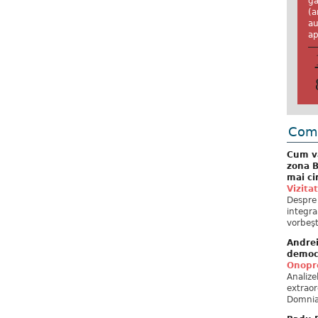
ga
(a
au
ap
Come
Cum va
zona B
mai ci
Vizita
Despre 
integra
vorbeşt
Andre
democ
Onopre
Analiz
extraor
Domnia