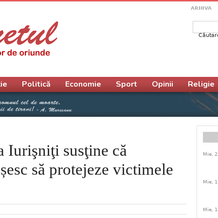
ARHIVA
Căutar
Form
ie
Politică
Economie
Sport
Opinii
Religie
 Iurişniţi susţine că
Mie, 2
ușesc să protejeze victimele
Mie, 1
Mie, 1