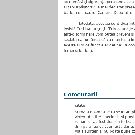
se numără şi siguranţa persoanei, iar a
şi ţapi ispăşitori!”, a mai declarat pre
bărbaţi din cadrul Camerei Deputaţilor.
Totodată, acestea sunt doar interven
insistă Cristina Iurişniţi. ”Prin educați
anti-discriminare vom putea preveni și 
societatea românească va manifesta into
acesta și orice funcție ar deține”, a c
femei și bărbați.
Comentarii
cititor
Stimata doamna, asta se intampl
violent din fire , necioplit si pro
romanilor au fost dusi cu fortza la
.Imi pare rau sa spun asta dar as
Astia suntem si nu poate pune tza