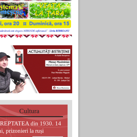
Cultura
REPTATEA din 1930. 14
i, prizonieri la ruși