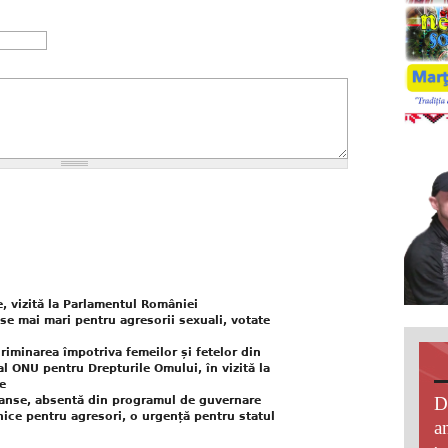
, vizită la Parlamentul României
pse mai mari pentru agresorii sexuali, votate
riminarea împotriva femeilor și fetelor din
al ONU pentru Drepturile Omului, în vizită la
e
D
 șanse, absentă din programul de guvernare
ronice pentru agresori, o urgență pentru statul
an