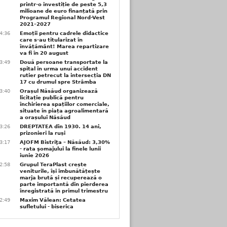
printr-o investiție de peste 5,3
milioane de euro finanțată prin
Programul Regional Nord-Vest
2021–2027
4:36
Emoții pentru cadrele didactice
care s-au titularizat în
învățământ! Marea repartizare
va fi în 20 august
3:49
Două persoane transportate la
spital în urma unui accident
rutier petrecut la intersecția DN
17 cu drumul spre Strâmba
3:40
Orașul Năsăud organizează
licitație publică pentru
închirierea spațiilor comerciale,
situate în piața agroalimentară
a orașului Năsăud
3:26
DREPTATEA din 1930. 14 ani,
prizonieri la ruși
3:17
AJOFM Bistriţa – Năsăud: 3,30%
- rata şomajului la finele lunii
iunie 2026
2:58
Grupul TeraPlast crește
veniturile, își îmbunătățește
marja brută și recuperează o
parte importantă din pierderea
înregistrată în primul trimestru
2:49
Maxim Vălean: Cetatea
sufletului - biserica