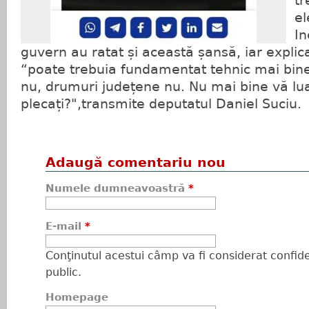
tr
el
In
guvern au ratat și această șansă, iar explica
“poate trebuia fundamentat tehnic mai bine!
nu, drumuri județene nu. Nu mai bine vă luaț
plecați?",transmite deputatul Daniel Suciu.
Adaugă comentariu nou
Numele dumneavoastră
*
E-mail
*
Conţinutul acestui câmp va fi considerat confiden
public.
Homepage