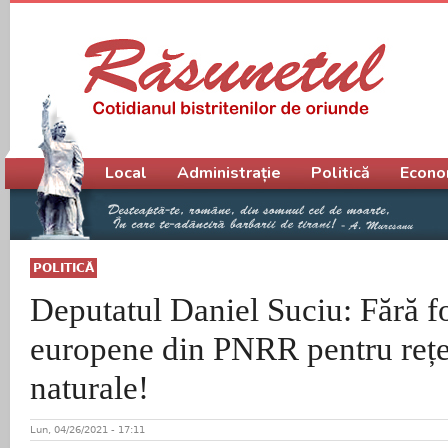
Meniu principal
Local
Administrație
Politică
Econo
POLITICĂ
Deputatul Daniel Suciu: Fără f
europene din PNRR pentru rețe
naturale!
Lun, 04/26/2021 - 17:11