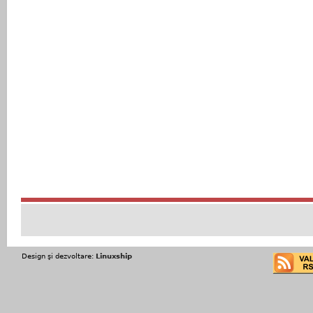
Design şi dezvoltare:
Linuxship