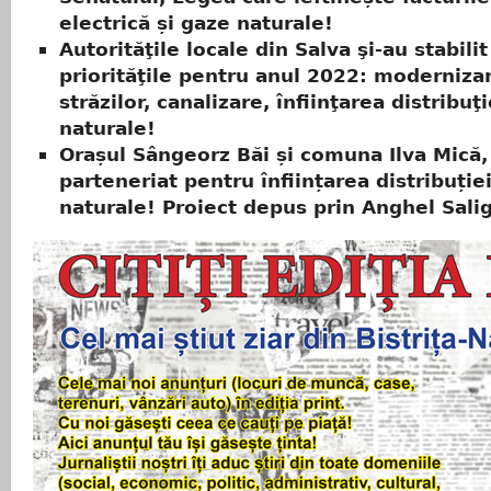
electrică și gaze naturale!
Autorităţile locale din Salva şi-au stabilit
priorităţile pentru anul 2022: moderniza
străzilor, canalizare, înfiinţarea distribuţ
naturale!
Orașul Sângeorz Băi și comuna Ilva Mică,
parteneriat pentru înființarea distribuție
naturale! Proiect depus prin Anghel Sali