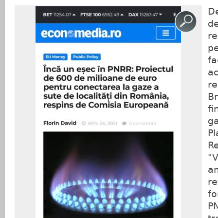
De
de
re
pe
fa
ac
re
Br
fi
ga
Pl
Re
"V
am
re
fo
PN