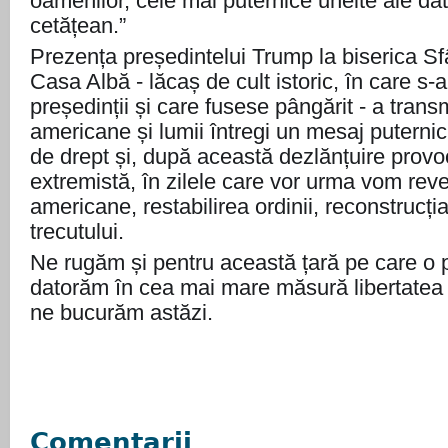
oamenilor, cele mai puternice unelte ale dat
cetățean.”
Prezența președintelui Trump la biserica Sf
Casa Albă - lăcaș de cult istoric, în care s-a
președinții și care fusese pângărit - a transm
americane și lumii întregi un mesaj puterni
de drept și, după această dezlănțuire provo
extremistă, în zilele care vor urma vom rev
americane, restabilirea ordinii, reconstrucți
trecutului.
Ne rugăm și pentru această țară pe care o pr
datorăm în cea mai mare măsură libertatea 
ne bucurăm astăzi.
Comentarii