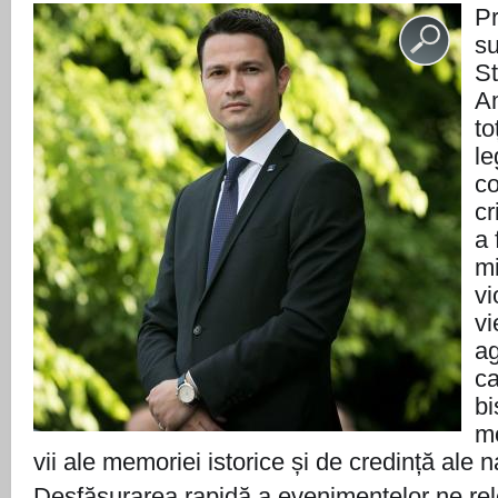
Pr
su
St
Am
to
le
c
cr
a 
mi
vi
vi
ag
ca
bi
m
vii ale memoriei istorice și de credință ale 
Desfășurarea rapidă a evenimentelor ne rel