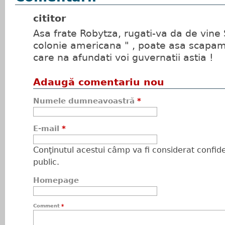
cititor
Asa frate Robytza, rugati-va da de vine 
colonie americana " , poate asa scapam 
care na afundati voi guvernatii astia !
Adaugă comentariu nou
Numele dumneavoastră
*
E-mail
*
Conţinutul acestui câmp va fi considerat confiden
public.
Homepage
Comment
*