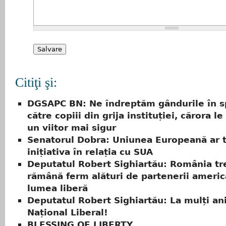
Citiţi şi:
DGSAPC BN: Ne ȋndreptăm gȃndurile în s
către copiii din grija instituției, cărora l
un viitor mai sigur
Senatorul Dobra: Uniunea Europeană ar t
inițiativa în relația cu SUA
Deputatul Robert Sighiartău: România tr
rămână ferm alături de partenerii americ
lumea liberă
Deputatul Robert Sighiartău: La mulți ani
Național Liberal!
BLESSING OF LIBERTY