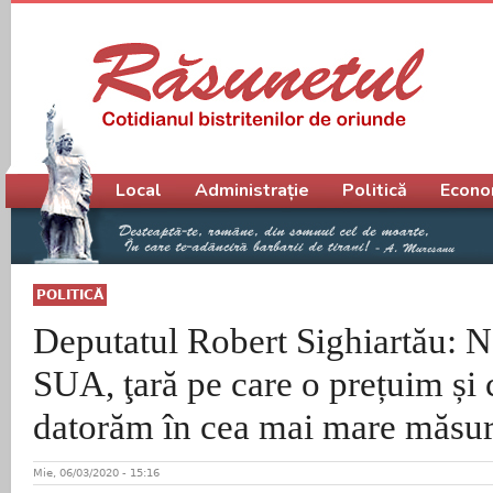
Meniu principal
Local
Administrație
Politică
Econo
POLITICĂ
Deputatul Robert Sighiartău: 
SUA, ţară pe care o prețuim și c
datorăm în cea mai mare măsură
Mie, 06/03/2020 - 15:16