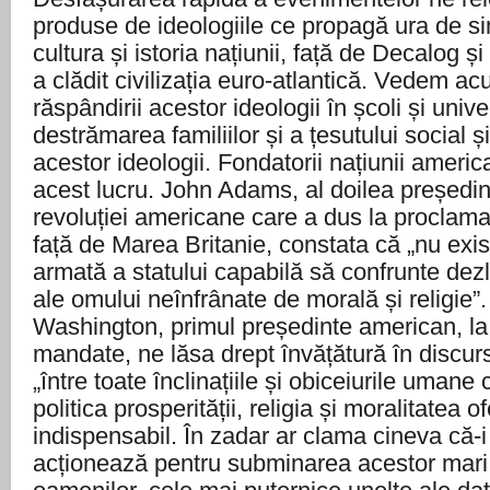
produse de ideologiile ce pr
opagă ura de sin
cultura și istoria națiunii, față de Decalog și
a clădit civilizația euro-atlantică. Vedem ac
răspândirii acestor ideologii în școli și univers
destrămarea familiilor și a țesutului social ș
acestor ideologii. Fondatorii națiunii ameri
acest lucru. John Adams, al doilea președint
revoluției americane care a dus la proclam
față de Marea Britanie, constata că „nu exis
armată a statului capabilă să confrunte dezl
ale omului neînfrânate de morală și religie”
Washington, primul președinte american, la
mandate, ne lăsa drept învățătură în discur
„între toate înclinațiile și obiceiurile umane
politica prosperității, religia și moralitatea o
indispensabil. În zadar ar clama cineva că-i 
acționează pentru subminarea acestor mari pil