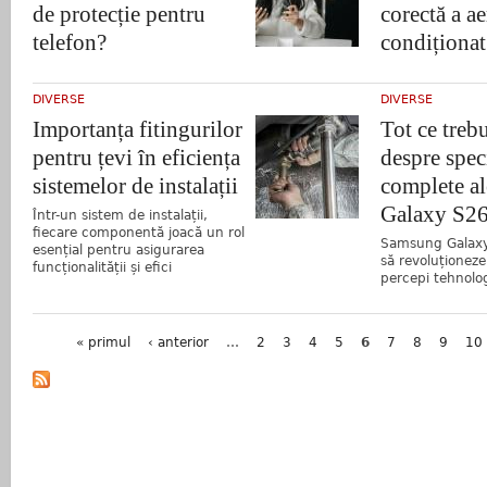
de protecție pentru
corectă a ae
telefon?
condiționat
DIVERSE
DIVERSE
Importanța fitingurilor
Tot ce trebu
pentru țevi în eficiența
despre speci
sistemelor de instalații
complete a
Galaxy S26
Într-un sistem de instalații,
fiecare componentă joacă un rol
Samsung Galaxy
esențial pentru asigurarea
să revoluționez
funcționalității și efici
percepi tehnolo
Pagini
« primul
‹ anterior
…
2
3
4
5
6
7
8
9
10