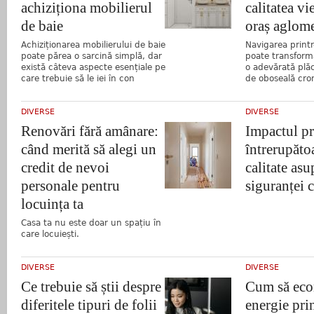
achiziționa mobilierul
calitatea vi
de baie
oraș aglome
Achiziționarea mobilierului de baie
Navigarea print
poate părea o sarcină simplă, dar
poate transforma 
există câteva aspecte esențiale pe
o adevărată plăc
care trebuie să le iei în con
de oboseală cro
DIVERSE
DIVERSE
Renovări fără amânare:
Impactul pr
când merită să alegi un
întrerupăto
credit de nevoi
calitate asu
personale pentru
siguranței c
locuința ta
Casa ta nu este doar un spațiu în
care locuiești.
DIVERSE
DIVERSE
Ce trebuie să știi despre
Cum să eco
diferitele tipuri de folii
energie prin