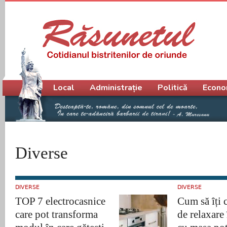
Meniu principal
Local
Administrație
Politică
Econo
Diverse
DIVERSE
DIVERSE
TOP 7 electrocasnice
Cum să îți 
care pot transforma
de relaxare