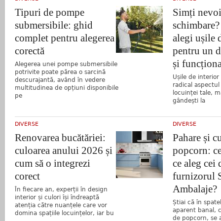
Tipuri de pompe
Simți nevoi
submersibile: ghid
schimbare?
complet pentru alegerea
alegi ușile 
corectă
pentru un d
și funcționa
Alegerea unei pompe submersibile
potrivite poate părea o sarcină
Ușile de interio
descurajantă, având în vedere
radical aspectul 
multitudinea de opțiuni disponibile
locuinței tale, m
pe
gândești la
DIVERSE
DIVERSE
Renovarea bucătăriei:
Pahare și cu
culoarea anului 2026 și
popcorn: ce
cum să o integrezi
ce aleg ce
corect
furnizorul 
Ambalaje?
În fiecare an, experții în design
interior și culori își îndreaptă
Știai că în spat
atenția către nuanțele care vor
aparent banal, 
domina spațiile locuințelor, iar bu
de popcorn, se af