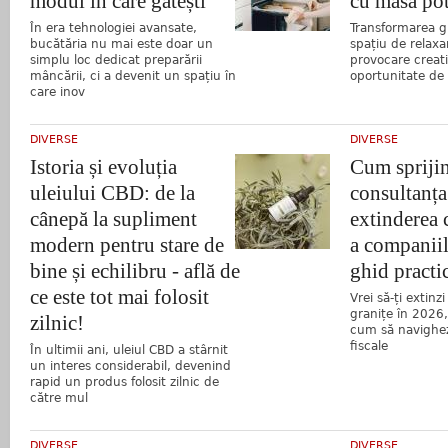
modul în care gătești
cu masa pot
În era tehnologiei avansate,
Transformarea gr
bucătăria nu mai este doar un
spațiu de relaxa
simplu loc dedicat preparării
provocare creati
mâncării, ci a devenit un spațiu în
oportunitate de
care inov
DIVERSE
DIVERSE
Istoria și evoluția
Cum spriji
uleiului CBD: de la
consultanța
cânepă la supliment
extinderea 
modern pentru stare de
a companiil
bine și echilibru - află de
ghid practi
ce este tot mai folosit
Vrei să-ți extinz
granițe în 2026,
zilnic!
cum să navighez
fiscale
În ultimii ani, uleiul CBD a stârnit
un interes considerabil, devenind
rapid un produs folosit zilnic de
către mul
DIVERSE
DIVERSE