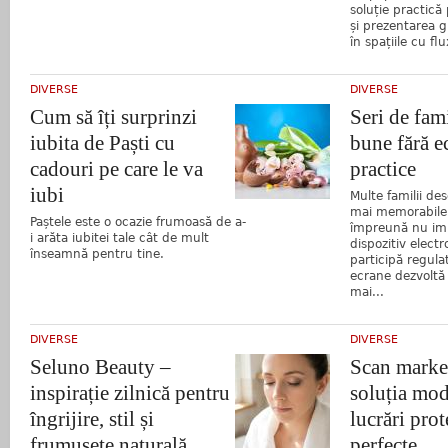
soluție practică
și prezentarea g
în spațiile cu fl
DIVERSE
DIVERSE
Cum să îți surprinzi
Seri de fam
iubita de Paști cu
bune fără e
cadouri pe care le va
practice
iubi
Multe familii de
mai memorabile 
Paștele este o ocazie frumoasă de a-
împreună nu imp
i arăta iubitei tale cât de mult
dispozitiv electr
înseamnă pentru tine.
participă regulat
ecrane dezvoltă a
mai...
DIVERSE
DIVERSE
Seluno Beauty –
Scan marker
inspirație zilnică pentru
soluția mod
îngrijire, stil și
lucrări prot
frumusețe naturală
perfecte