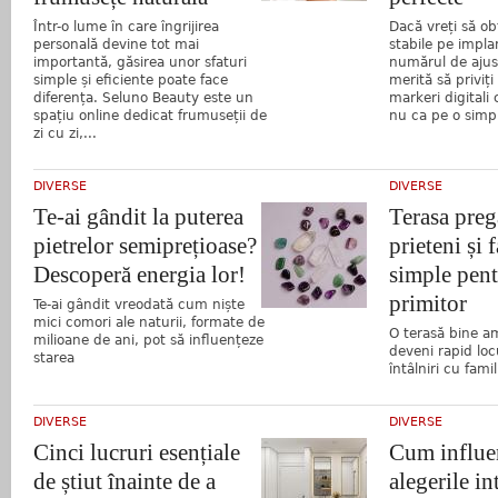
Într-o lume în care îngrijirea
Dacă vreți să ob
personală devine tot mai
stabile pe impla
importantă, găsirea unor sfaturi
numărul de ajust
simple și eficiente poate face
merită să priviț
diferența. Seluno Beauty este un
markeri digitali
spațiu online dedicat frumuseții de
nu ca pe o simpl
zi cu zi,...
DIVERSE
DIVERSE
Te-ai gândit la puterea
Terasa preg
pietrelor semiprețioase?
prieteni și 
Descoperă energia lor!
simple pent
primitor
Te-ai gândit vreodată cum niște
mici comori ale naturii, formate de
O terasă bine a
milioane de ani, pot să influențeze
deveni rapid loc
starea
întâlniri cu famil
DIVERSE
DIVERSE
Cinci lucruri esențiale
Cum influe
de știut înainte de a
alegerile in