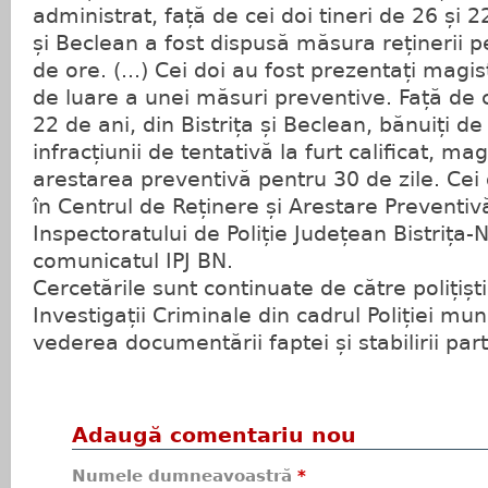
administrat, față de cei doi tineri de 26 și 22
și Beclean a fost dispusă măsura reținerii 
de ore. (...) Cei doi au fost prezentați magi
de luare a unei măsuri preventive. Față de ce
22 de ani, din Bistrița și Beclean, bănuiți d
infracțiunii de tentativă la furt calificat, mag
arestarea preventivă pentru 30 de zile. Cei 
în Centrul de Reținere și Arestare Preventiv
Inspectoratului de Poliție Județean Bistrița-
comunicatul IPJ BN.
Cercetările sunt continuate de către polițiști
Investigații Criminale din cadrul Poliției munic
vederea documentării faptei și stabilirii part
Adaugă comentariu nou
Numele dumneavoastră
*