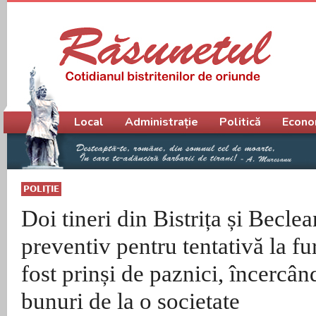
Meniu principal
Local
Administrație
Politică
Econo
POLIŢIE
Doi tineri din Bistrița și Beclea
preventiv pentru tentativă la fur
fost prinși de paznici, încercân
bunuri de la o societate