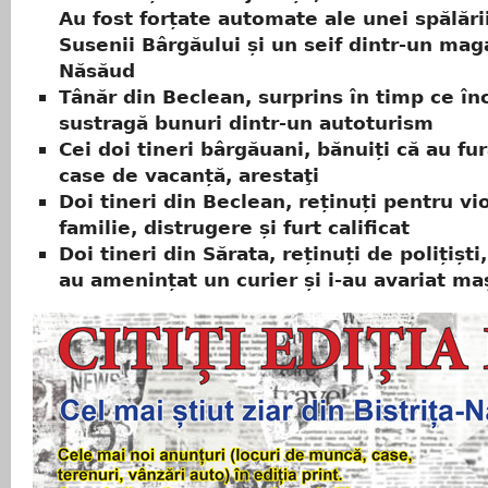
Au fost forțate automate ale unei spălări
Susenii Bârgăului și un seif dintr-un mag
Năsăud
Tânăr din Beclean, surprins în timp ce în
sustragă bunuri dintr-un autoturism
Cei doi tineri bârgăuani, bănuiți că au fu
case de vacanță, arestaţi
Doi tineri din Beclean, reținuți pentru vi
familie, distrugere și furt calificat
Doi tineri din Sărata, reținuți de polițiști
au amenințat un curier și i-au avariat ma