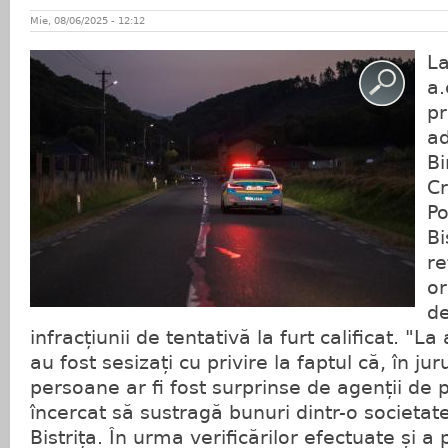
Mie, 08/06/2025 - 12:12
La
a.
pr
ad
Bi
Cr
Po
Bi
re
or
d
infracțiunii de tentativă la furt calificat. "La 
au fost sesizați cu privire la faptul că, în ju
persoane ar fi fost surprinse de agenții de p
încercat să sustragă bunuri dintr-o societat
Bistrița. În urma verificărilor efectuate și a 