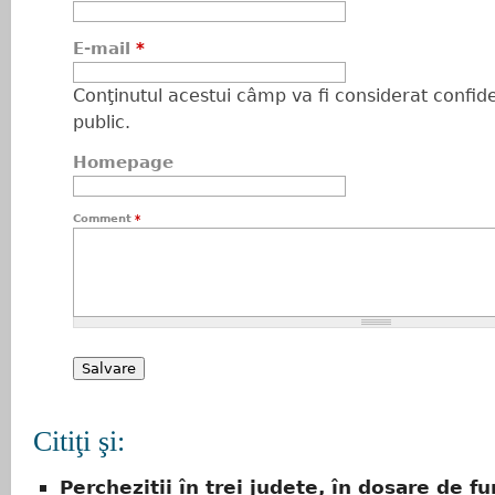
E-mail
*
Conţinutul acestui câmp va fi considerat confiden
public.
Homepage
Comment
*
Citiţi şi:
Percheziții în trei județe, în dosare de fur