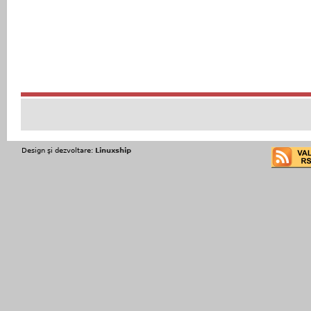
Design şi dezvoltare:
Linuxship