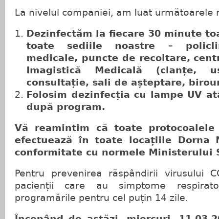
La nivelul companiei, am luat următoarele 
Dezinfectăm la fiecare 30 minute to
toate sediile noastre – policli
medicale, puncte de recoltare, cent
Imagistică Medicală (clanțe, 
consultație, sali de așteptare, birour
Folosim dezinfecția cu lampe UV atâ
după program.
Vă reamintim că toate protocoalele 
efectuează în toate locațiile Dorna 
conformitate cu normele Ministerului 
Pentru prevenirea răspândirii virusului 
pacienții care au simptome respirato
programările pentru cel puțin 14 zile.
Începând de astăzi, miercuri, 11.03.2