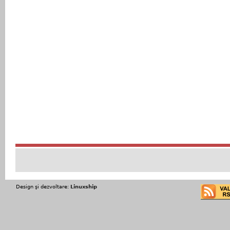
Design şi dezvoltare:
Linuxship