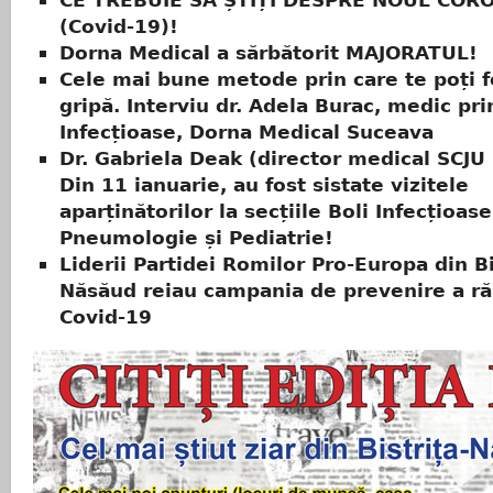
CE TREBUIE SĂ ȘTIȚI DESPRE NOUL COR
(Covid-19)!
Dorna Medical a sărbătorit MAJORATUL!
Cele mai bune metode prin care te poți f
gripă. Interviu dr. Adela Burac, medic pri
Infecțioase, Dorna Medical Suceava
Dr. Gabriela Deak (director medical SCJU B
Din 11 ianuarie, au fost sistate vizitele
aparținătorilor la secțiile Boli Infecțioase
Pneumologie și Pediatrie!
Liderii Partidei Romilor Pro-Europa din Bi
Năsăud reiau campania de prevenire a ră
Covid-19