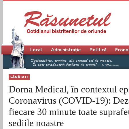
Meniu principal
Local
Administrație
Politică
Econo
SĂNĂTATE
Dorna Medical, în contextul ep
Coronavirus (COVID-19): Dezi
fiecare 30 minute toate suprafeț
sediile noastre