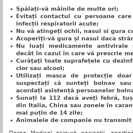
Spălați-vă mâinile de multe ori;
Evitați contactul cu persoane car
infecții respiratorii acute;
Nu vă atingeți ochii, nasul si gura c
Acoperiți-vă gura și nasul daca străn
Nu luați medicamente antivirale s
decât în cazul în care vă prescrie m
Curățați toate suprafețele cu dezin
clor sau alcool;
Utilizați masca de protecție doar
suspectați că sunteți bolnav sau
acordați asistență persoanelor boln
Sunați la 112 dacă aveți febră, tuși
din Italia, China sau zonele în cara
mai puțin de 14 zile;
Animalele de companie nu transmit 
Dorna Medical asigură pacienții, aparțină