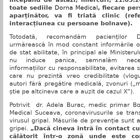
toate sediile
Dorna Medical
, fiecare pe
aparținător, va fi triată clinic (refe
interacțiunea cu persoane bolnave).
Totodată, recomandăm pacienților 
urmărească în mod constant informările ofic
de stat abilitate, în principal ale Ministeru
nu induce panica, semnalăm necesi
informațiilor cu responsabilitate, evitarea
care nu prezintă vreo credibilitate (vlog
autori fără pregătire medicală, zvonuri („
știe pe altcineva care a auzit de cazul X”).
Potrivit dr. Adela Burac, medic primar Bo
Medical Suceava, coronavirusurile se trans
virusul gripal. Măsurile de prevenție sunt a
gripei.
„Dacă cineva intră în contact c
călătorit într-o zonă unde este co