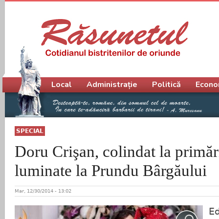
Meniu principal
Local
Administrație
Politică
Econo
SPECIAL
Doru Crişan, colindat la primăr
luminate la Prundu Bârgăului
Mar, 12/30/2014 - 13:02
Ed