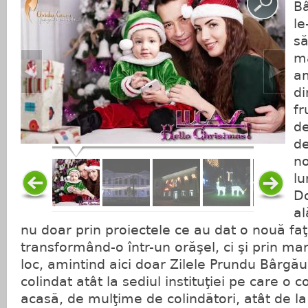
Bâ
le
să
ma
a
di
fr
de
de
no
lu
Do
al
nu doar prin proiectele ce au dat o nouă f
transformând-o într-un orăşel, ci şi prin man
loc, amintind aici doar Zilele Prundu Bârgăul
colindat atât la sediul instituţiei pe care o 
acasă, de mulţime de colindători, atât de la