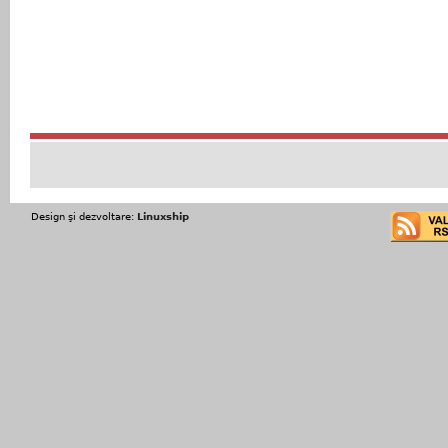
Design şi dezvoltare:
Linuxship