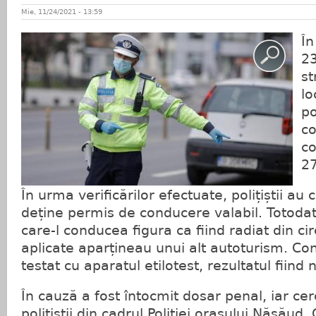
Mie, 11/24/2021 - 13:59
În
23
st
lo
po
co
co
27
În urma verificărilor efectuate, polițiștii au
deține permis de conducere valabil. Totoda
care-l conducea figura ca fiind radiat din cir
aplicate aparțineau unui alt autoturism. Co
testat cu aparatul etilotest, rezultatul fiind 
În cauză a fost întocmit dosar penal, iar ce
polițiștii din cadrul Poliției orașului Năsău