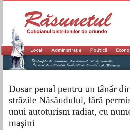
Meniu principal
Local
Administrație
Politică
Econo
Dosar penal pentru un tânăr di
străzile Năsăudului, fără permis
unui autoturism radiat, cu nume
maşini